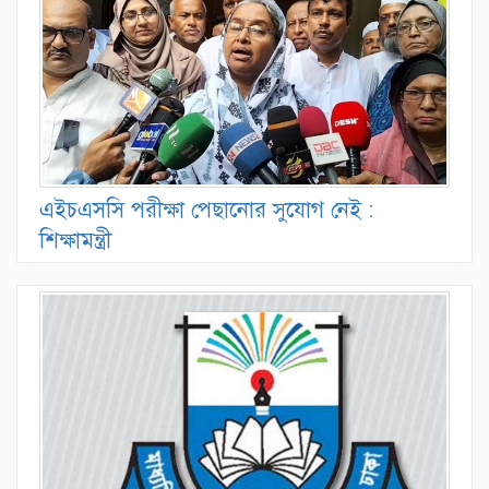
এইচএসসি পরীক্ষা পেছানোর সুযোগ নেই :
শিক্ষামন্ত্রী