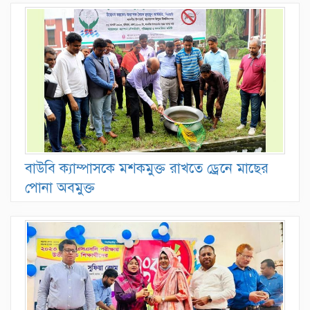
বাউবি ক্যাম্পাসকে মশকমুক্ত রাখতে ড্রেনে মাছের
পোনা অবমুক্ত