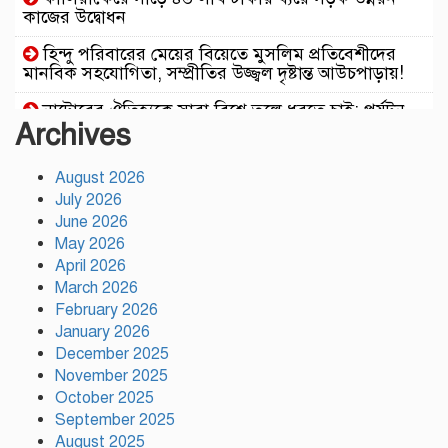
কাজের উদ্বোধন
হিন্দু পরিবারের মেয়ের বিয়েতে মুসলিম প্রতিবেশীদের
মানবিক সহযোগিতা, সম্প্রীতির উজ্জ্বল দৃষ্টান্ত আউচপাড়ায়!
নাটোরের ঐতিহ্যকে সারা বিশ্বে তুলে ধরতে চাই: পর্যটন
Archives
মন্ত্রী
প্রতি ইউনিয়নে খেলার মাঠ ও জেলায় স্পোর্টস ভিলেজ
August 2026
তৈরি হবে: ক্রীড়া প্রতিমন্ত্রী
July 2026
অস্ট্রেলিয়ার বিপক্ষে টেস্ট সিরিজ ৫৪ রানের ব্যবধানে
June 2026
হারল বাংলাদেশ
May 2026
April 2026
ময়মনসিংহে ‘সবুজ বাংলাদেশ’ সম্মেলনে গাছের চারা
March 2026
বিতরণ
February 2026
January 2026
ড্যাবের ৩৭তম প্রতিষ্ঠাবার্ষিকী উপলক্ষে চিকিৎসক
সমাবেশের উদ্বোধন করলেন প্রধানমন্ত্রী
December 2025
November 2025
ভারতের ভূমিকা নিয়ে ক্ষোভ, শেখ হাসিনার প্রত্যর্পণ চাইল
October 2025
এনসিপি
September 2025
August 2025