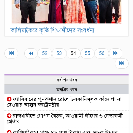
কালিয়াকৈরে কৃতি শিক্ষার্থীদের সংবর্ধনা
52
53
54
55
56
সর্বশেষ খবর
জনপ্রিয় খবর
ফ্যাসিবাদের পুনরুত্থান রোধে উসকানিমূলক ফাঁদে পা না
দেওয়ার আহ্বান স্বরাষ্ট্রমন্ত্রীর
রাজধানীতে গোপন বৈঠক, আওয়ামী লীগের ৬ নেতাকর্মী
গ্রেপ্তার
কালিয়াকৈরে সাড়ে ৪৬ লাখ টাকায় ব্যয়ে সড়ক উন্নয়ন