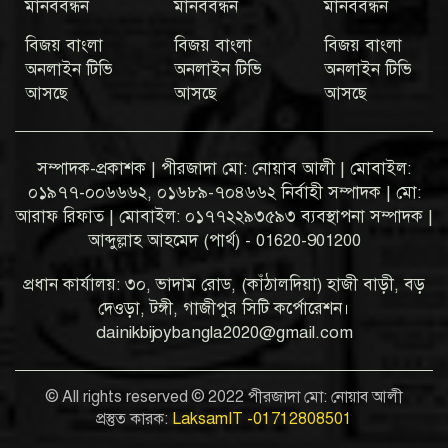
মানববন্ধন
মানববন্ধন
মানববন্ধন
বিজয় বাংলা
বিজয় বাংলা
বিজয় বাংলা
অনলাইন টিভি
অনলাইন টিভি
অনলাইন টিভি
আসছে
আসছে
আসছে
সম্পাদক-প্রকাশক | পীরজাদা মো: নোয়াব আলী | মোবাইল:
০১৯৭৭-০০৬৬৬২, ০১৬৮৯-৭০৪৬৬২ নির্বাহী সম্পাদক | মো:
আরাফ রিফাত | মোবাইল: ০১৭৭২২৯৩৫৯৩ ব্যবস্থাপনা সম্পাদক |
আব্দুল্লাহ আহমেদ (পার্থ) - 01620-901200
প্রধান কার্যালয়: ৩০, ভাদাম রোড, (কাঁঠালদিয়া) হাজী বাড়ী, বড়
দেওড়া, টঙ্গী, গাজীপুর সিটি কর্পোরেশন।
dainikbijoybangla2020@gmail.com
© All rights reserved © 2022 পীরজাদা মো: নোয়াব আলী
প্রস্তুত কারক:
LaksamIT -01712808501