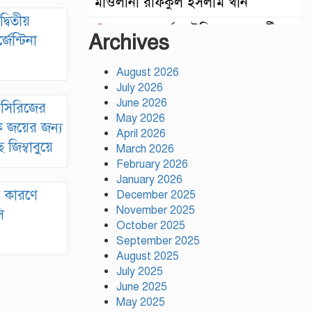
মাওলানা রফিকুল ইসলাম খান
্বিতীয়
৫৩নং ওয়ার্ড কাউন্সিলর পদপ্রার্থী
Archives
েন্টিনা
পীরজাদা মো: নোয়াব আলী উমরা হজ¦
পালন শেষে স্থানীয় সাংবাদিকদের সাথে
August 2026
সৌজন্য সাক্ষাৎ
July 2026
মুক্তিযোদ্ধাদের মতো
June 2026
ি সিরিজের
জুলাইযোদ্ধাদেরও সুযোগ-সুবিধা দেওয়া
May 2026
কে জয়ের জন্য
হবে: ভূমিমন্ত্রী মিজানুর রহমান মিনু
April 2026
 জিম্বাবুয়ে
March 2026
টঙ্গীতে নৈরাজ্য প্রতিরোধে
February 2026
স্বেচ্ছাসেবক দলের অবস্থান কর্মসূচি
January 2026
 কারণে
December 2025
হাসিনাকে অডিও বার্তার সুযোগ
November 2025
ি
দেওয়া ভারতের ‘ডাবল স্ট্যান্ডার্ড’:
October 2025
রিজভী
September 2025
August 2025
গাজীপুর সাংবাদিক সমিতির
July 2025
মাসব্যাপী বৃক্ষরোপণ কর্মসূচির উদ্বোধন
June 2025
May 2025
গাজীপুরে নানা আয়োজনে জুলাই