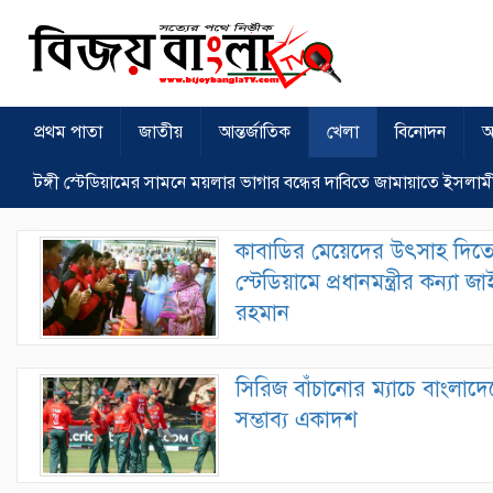
প্রথম পাতা
জাতীয়
আন্তর্জাতিক
খেলা
বিনোদন
অ
টঙ্গী স্টেডিয়ামের সামনে ময়লার ভাগার বন্ধের দাবিতে জামায়াতে ইসলাম
কাবাডির মেয়েদের উৎসাহ দিত
স্টেডিয়ামে প্রধানমন্ত্রীর কন্যা জ
রহমান
সিরিজ বাঁচানোর ম্যাচে বাংলাদ
সম্ভাব্য একাদশ