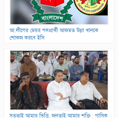
আ.লীগের মেয়র পদপ্রার্থী আজমত উল্লা খানকে
শোকজ করবে ইসি
সততাই আমার ভিত্তি, জনতাই আমার শক্তি : গাসিক