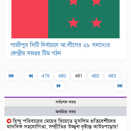
গাজীপুর সিটি নির্বাচনে আ.লীগের ২৮ সদস্যের
কেন্দ্রীয় সমন্বয় টিম গঠন
479
480
481
482
483
সর্বশেষ খবর
জনপ্রিয় খবর
হিন্দু পরিবারের মেয়ের বিয়েতে মুসলিম প্রতিবেশীদের
মানবিক সহযোগিতা, সম্প্রীতির উজ্জ্বল দৃষ্টান্ত আউচপাড়ায়!