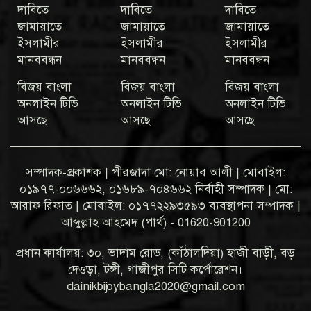
দাবিতে
দাবিতে
দাবিতে
জামায়াতে
জামায়াতে
জামায়াতে
ইসলামীর
ইসলামীর
ইসলামীর
মানববন্ধন
মানববন্ধন
মানববন্ধন
বিজয় বাংলা
বিজয় বাংলা
বিজয় বাংলা
অনলাইন টিভি
অনলাইন টিভি
অনলাইন টিভি
আসছে
আসছে
আসছে
সম্পাদক-প্রকাশক | পীরজাদা মো: নোয়াব আলী | মোবাইল:
০১৯৭৭-০০৬৬৬২, ০১৬৮৯-৭০৪৬৬২ নির্বাহী সম্পাদক | মো:
আরাফ রিফাত | মোবাইল: ০১৭৭২২৯৩৫৯৩ ব্যবস্থাপনা সম্পাদক |
আব্দুল্লাহ আহমেদ (পার্থ) - 01620-901200
প্রধান কার্যালয়: ৩০, ভাদাম রোড, (কাঁঠালদিয়া) হাজী বাড়ী, বড়
দেওড়া, টঙ্গী, গাজীপুর সিটি কর্পোরেশন।
dainikbijoybangla2020@gmail.com