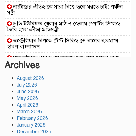
নাটোরের ঐতিহ্যকে সারা বিশ্বে তুলে ধরতে চাই: পর্যটন
মন্ত্রী
প্রতি ইউনিয়নে খেলার মাঠ ও জেলায় স্পোর্টস ভিলেজ
তৈরি হবে: ক্রীড়া প্রতিমন্ত্রী
অস্ট্রেলিয়ার বিপক্ষে টেস্ট সিরিজ ৫৪ রানের ব্যবধানে
হারল বাংলাদেশ
ময়মনসিংহে ‘সবুজ বাংলাদেশ’ সম্মেলনে গাছের চারা
Archives
বিতরণ
ড্যাবের ৩৭তম প্রতিষ্ঠাবার্ষিকী উপলক্ষে চিকিৎসক
August 2026
সমাবেশের উদ্বোধন করলেন প্রধানমন্ত্রী
July 2026
ভারতের ভূমিকা নিয়ে ক্ষোভ, শেখ হাসিনার প্রত্যর্পণ চাইল
June 2026
এনসিপি
May 2026
April 2026
নাটোরকে পর্যটন হাব হিসেবে গড়ে তোলা হবে :
March 2026
পর্যটনমন্ত্রী
February 2026
January 2026
কাঠামোগত সংস্কার না হলে এই সরকারও স্বৈরাচারী হবে :
নাহিদ ইসলাম
December 2025