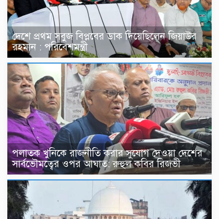
দেশে প্রথম সবুজ বিপ্লবের ডাক দিয়েছিলেন জিয়াউর
রহমান : পরিবেশমন্ত্রী
পলাতক খুনিকে রাজনীতি করার সুযোগ দেওয়া দেশের
সার্বভৌমত্বের ওপর আঘাত: রুহুল কবির রিজভী