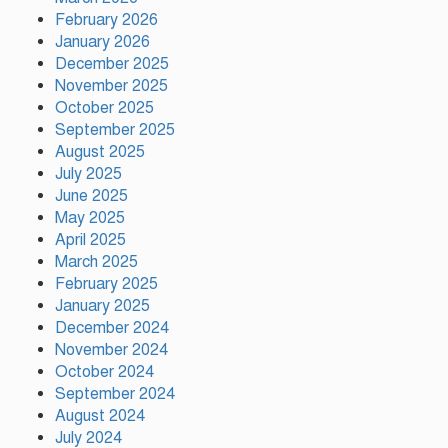
February 2026
January 2026
December 2025
শ্রীপুর পৌর আওয়ামী লীগের সভাপতি
November 2025
গ্রেপ্তার
October 2025
September 2025
August 2025
July 2025
ওমরা হজ পালন শেষে দেশে ফিরলেন
June 2025
পীরজাদা মোঃ নোয়াব আলী, শুভেচ্ছা
May 2025
জানালেন মোবারক হোসেন রনি
April 2025
March 2025
February 2025
লামকাইন জামে মসজিদ, মুন্সি ছাবির
January 2025
উদ্দিন আহম্মদ ওয়াক্ফ এস্টেট এর
December 2024
মসজিদ ব্যবস্থাপনা কমিটি গঠন,
November 2024
উপজেলা নির্বাহী অফিসার (ইউএনও)
October 2024
গফরগাঁও, ময়মনসিংহ সভাপতি ও ডাঃ
September 2024
মোঃ মফিজুল ইসলাম (সুমন) মোতাওয়াল্লী/সেক্রেটারী
August 2024
বগুড়ায় যাত্রীবাহী একটি বাস নিয়ন্ত্রণ
July 2024