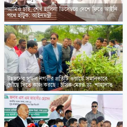
আমিও চাই, শেখ হাসিনা ডিসেম্বরে দেশে ফিরে আইনি
পথে হাঁটুক: আইনমন্ত্রী
উন্নয়নের সুফল নগরীর প্রতিটি ওয়ার্ডে সমানভাবে
পৌঁছে দিতে কাজ করছে : চসিক মেয়র ডা. শাহাদাত