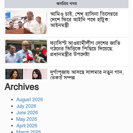
জনপ্রিয় খবর
আমিও চাই, শেখ হাসিনা ডিসেম্বরে
দেশে ফিরে আইনি পথে হাঁটুক:
আইনমন্ত্রী
ফ্যাসিস্ট আওয়ামীলীগ দেশের জাতি
গঠনের ভিত্তিকে পিছিয়ে দিয়েছে:
প্রধানমন্ত্রীর উপদেষ্টা
দুর্গাপূজায় আসছে সালমার নতুন গান,
রেকর্ড সম্পন্ন
Archives
August 2026
গাজীপুরে শ্রমিক কল্যাণ ফেডারেশনের
দায়িত্বশীল সমাবেশ অনুষ্ঠিত
July 2026
June 2026
May 2026
রাসিকের সহযোগিতায় রাজশাহীতে
April 2026
মাসব্যাপী বৃক্ষরোপণ কর্মসূচির উদ্বোধন
March 2026