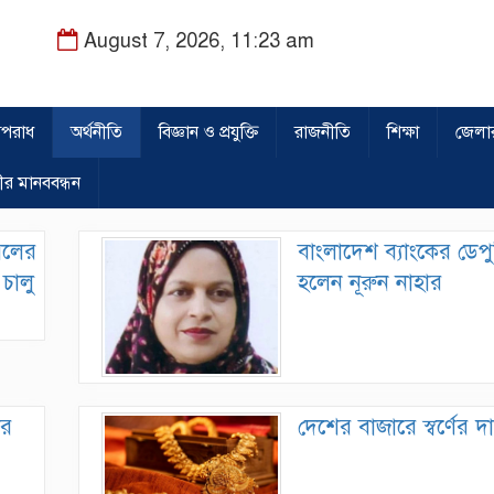
August 7, 2026, 11:23 am
পরাধ
অর্থনীতি
বিজ্ঞান ও প্রযুক্তি
রাজনীতি
শিক্ষা
জেলা
ীর মানববন্ধন
রেলের
বাংলাদেশ ব্যাংকের ডেপু
চালু
হলেন নূরুন নাহার
ার
দেশের বাজারে স্বর্ণের