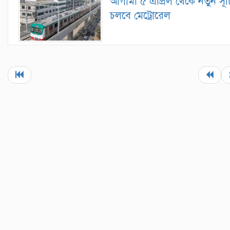
আগামী ৫ এপ্রিল থেকে নতুন সূ
চলবে মেট্রোরেল