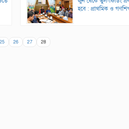
চিতে
জুন থেকে স্কুল-ফিডিং প্র
হবে : প্রাথমিক ও গণশিক্ষা 
25
26
27
28