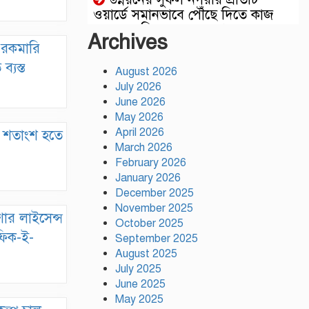
ওয়ার্ডে সমানভাবে পৌঁছে দিতে কাজ
করছে : চসিক মেয়র ডা. শাহাদাত
Archives
ে রকমারি
টঙ্গীতে কড়ইতলা প্রিমিয়ার লিগের
্যস্ত
উদ্বোধন মাদক ও অপরাধমুক্ত যুবসমাজ
August 2026
গড়ার আহ্বান
July 2026
June 2026
দেশে প্রথম সবুজ বিপ্লবের ডাক
May 2026
দিয়েছিলেন জিয়াউর রহমান :
April 2026
.২ শতাংশ হতে
পরিবেশমন্ত্রী
March 2026
February 2026
রাজবাড়ীতে স্টার্লিং
January 2026
সাবমেশিনগানসহ দুই অস্ত্রধারী গ্রেপ্তার,
December 2025
৩৪ রাউন্ড গুলি উদ্ধার
November 2025
ার লাইসেন্স
October 2025
মায়ামির জয়ে দুই গোল করে লিগস
ফিক-ই-
September 2025
কাপে রেকর্ড গড়লেন মেসি
August 2025
July 2025
ইলিয়াস কাঞ্চনকে দেখতে গেলেন
June 2025
অভিনেতা আলমগীর
May 2025