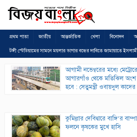
প্রথম পাতা
জাতীয়
আন্তর্জাতিক
খেলা
বিনোদন
অ
টঙ্গী স্টেডিয়ামের সামনে ময়লার ভাগার বন্ধের দাবিতে জামায়াতে ইসলাম
আগামী নভেম্বরের মধ্যে মেট্রো
আগারগাঁও থেকে মতিঝিল অংশ 
হবে : সেতুমন্ত্রী ওবায়দুল কাদের
কুমিল্লার দেবিদ্বারে বাঙ্গি’র বাম্প
ফলনে কৃষকের মুখে হাসি