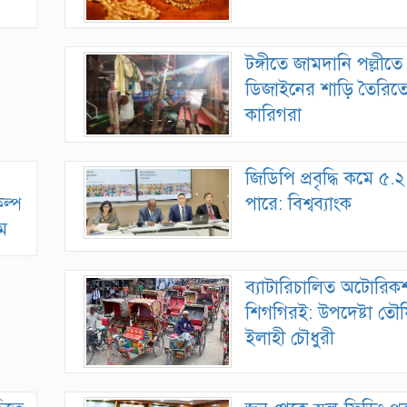
টঙ্গীতে জামদানি পল্লীত
ডিজাইনের শাড়ি তৈরিতে ব
কারিগরা
জিডিপি প্রবৃদ্ধি কমে ৫
ল্প
পারে: বিশ্বব্যাংক
াম
ব্যাটারিচালিত অটোরিকশ
শিগগিরই: উপদেষ্টা তৌ
ইলাহী চৌধুরী