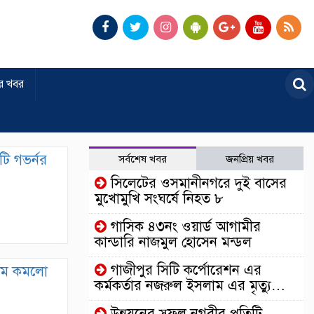
র খবর
টি গভর্নর
সর্বশেষ খবর
জনপ্রিয় খবর
সিলেটের ওসমানীনগরে দুই বাসের
মুখোমুখি সংঘর্ষে নিহত ৮
গাসিক ৪৩নং ওয়ার্ড আগামীর
কান্ডারি নাজমুল হোসেন মন্ডল
গাজীপুর সিটি কর্পোরেশন এর
 দাম কমলো
কর্মকর্তার নজরুল ইসলাম এর মৃত্যু…
উন্নয়নের সুফল নগরীর প্রতিটি