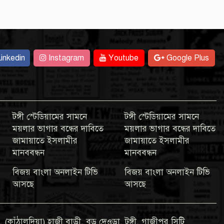
inkedin
Instagram
Youtube
Google Plus
টঙ্গী স্টেডিয়ামের সামনে
টঙ্গী স্টেডিয়ামের সামনে
ময়লার ভাগার বন্ধের দাবিতে
ময়লার ভাগার বন্ধের দাবিতে
জামায়াতে ইসলামীর
জামায়াতে ইসলামীর
মানববন্ধন
মানববন্ধন
বিজয় বাংলা অনলাইন টিভি
বিজয় বাংলা অনলাইন টিভি
আসছে
আসছে
 (কাঁঠালদিয়া) হাজী বাড়ী, বড় দেওড়া, টঙ্গী, গাজীপুর সিটি