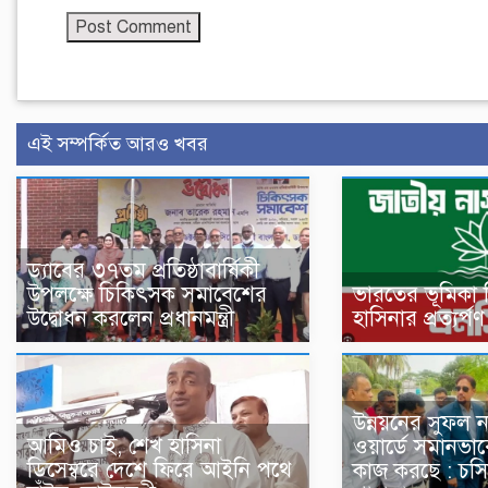
এই সম্পর্কিত আরও খবর
ড্যাবের ৩৭তম প্রতিষ্ঠাবার্ষিকী
উপলক্ষে চিকিৎসক সমাবেশের
ভারতের ভূমিকা 
উদ্বোধন করলেন প্রধানমন্ত্রী
হাসিনার প্রত্যর্
উন্নয়নের সুফল ন
আমিও চাই, শেখ হাসিনা
ওয়ার্ডে সমানভাব
ডিসেম্বরে দেশে ফিরে আইনি পথে
কাজ করছে : চসি