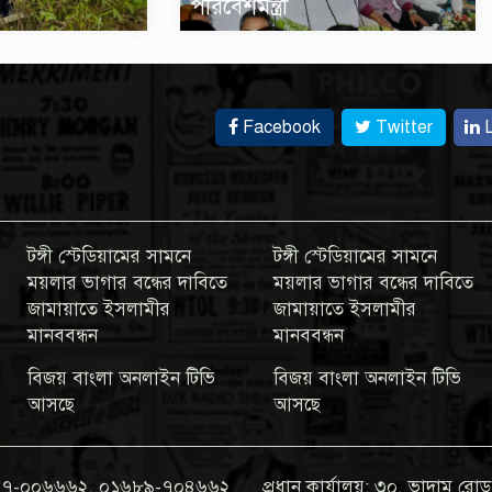
পরিবেশমন্ত্রী
Facebook
Twitter
L
টঙ্গী স্টেডিয়ামের সামনে
টঙ্গী স্টেডিয়ামের সামনে
ময়লার ভাগার বন্ধের দাবিতে
ময়লার ভাগার বন্ধের দাবিতে
জামায়াতে ইসলামীর
জামায়াতে ইসলামীর
মানববন্ধন
মানববন্ধন
বিজয় বাংলা অনলাইন টিভি
বিজয় বাংলা অনলাইন টিভি
আসছে
আসছে
০১৯৭৭-০০৬৬৬২, ০১৬৮৯-৭০৪৬৬২
প্রধান কার্যালয়: ৩০, ভাদাম রোড,