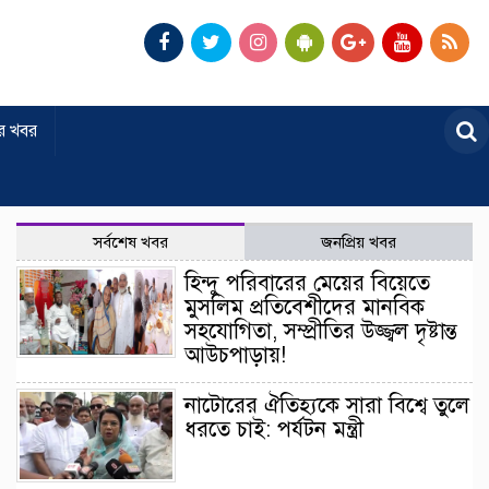
র খবর
সর্বশেষ খবর
জনপ্রিয় খবর
হিন্দু পরিবারের মেয়ের বিয়েতে
মুসলিম প্রতিবেশীদের মানবিক
সহযোগিতা, সম্প্রীতির উজ্জ্বল দৃষ্টান্ত
আউচপাড়ায়!
নাটোরের ঐতিহ্যকে সারা বিশ্বে তুলে
ধরতে চাই: পর্যটন মন্ত্রী