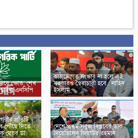
কাঠামোগত সংস্কার না হলে এই
নিয়ে ক্ষোভ, শেখ
সরকারও স্বৈরাচারী হবে : নাহিদ
পণ চাইল এনসিপি
ইসলাম
গরীর প্রতিটি
ে পৌঁছে দিতে
দেশে প্রথম সবুজ বিপ্লবের ডাক
ক মেয়র ডা.
দিয়েছিলেন জিয়াউর রহমান :