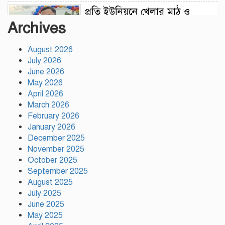
প্রতি ইউনিয়নে খেলার মাঠ ও
জেলায় স্পোর্টস ভিলেজ তৈরি হবে:
Archives
ক্রীড়া প্রতিমন্ত্রী
August 2026
অস্ট্রেলিয়ার বিপক্ষে টেস্ট সিরিজ
July 2026
৫৪ রানের ব্যবধানে হারল
June 2026
বাংলাদেশ
May 2026
April 2026
March 2026
ময়মনসিংহে ‘সবুজ বাংলাদেশ’
February 2026
সম্মেলনে গাছের চারা বিতরণ
January 2026
December 2025
November 2025
October 2025
ড্যাবের ৩৭তম প্রতিষ্ঠাবার্ষিকী
September 2025
উপলক্ষে চিকিৎসক সমাবেশের
August 2025
উদ্বোধন করলেন প্রধানমন্ত্রী
July 2025
June 2025
ভারতের ভূমিকা নিয়ে ক্ষোভ, শেখ
May 2025