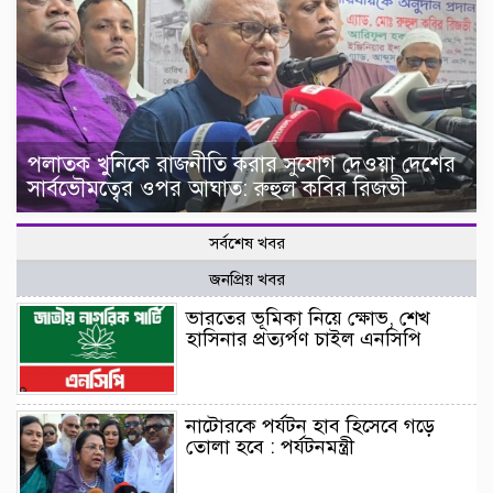
পলাতক খুনিকে রাজনীতি করার সুযোগ দেওয়া দেশের
সার্বভৌমত্বের ওপর আঘাত: রুহুল কবির রিজভী
সর্বশেষ খবর
জনপ্রিয় খবর
ভারতের ভূমিকা নিয়ে ক্ষোভ, শেখ
হাসিনার প্রত্যর্পণ চাইল এনসিপি
নাটোরকে পর্যটন হাব হিসেবে গড়ে
তোলা হবে : পর্যটনমন্ত্রী