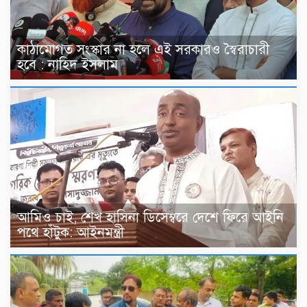
কাঠামোগত সংস্কার না হলে এই সরকারও স্বৈরাচারী
হবে : নাহিদ ইসলাম
আমিও চাই, শেখ হাসিনা ডিসেম্বরে দেশে ফিরে আইনি
পথে হাঁটুক: আইনমন্ত্রী