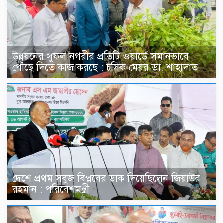
উন্নয়নের সুফল নগরীর প্রতিটি ওয়ার্ডে সমানভাবে
পৌঁছে দিতে কাজ করছে : চসিক মেয়র ডা. শাহাদাত
দেশে প্রথম সবুজ বিপ্লবের ডাক দিয়েছিলেন জিয়াউর
রহমান : পরিবেশমন্ত্রী