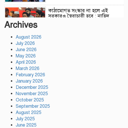
কাঠামোগত সংস্কার না হলে এই
সরকারও স্বৈরাচারী হবে : নাহিদ
ইসলাম
Archives
August 2026
সাকিবকে দেশে ফেরানো নিয়ে আগের
July 2026
অবস্থান থেকে সরে গেলেন ক্রীড়া
প্রতিমন্ত্রী
June 2026
May 2026
April 2026
বৃক্ষরোপণে পরিবেশের ভারসাম্য ও
March 2026
সমৃদ্ধ বাংলাদেশ গড়ার ডাক:
February 2026
পিরোজপুরে বৃক্ষমেলা উদ্বোধন
January 2026
December 2025
November 2025
নতুন কোনো ফ্যাসিবাদকে মাথাচাড়া
দিয়ে উঠতে দেওয়া হবে না: ছাত্র
October 2025
জমিয়ত
September 2025
August 2025
July 2025
আমিও চাই, শেখ হাসিনা ডিসেম্বরে
June 2025