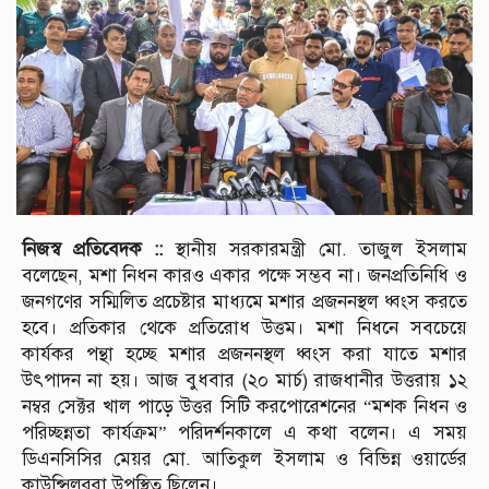
নিজস্ব প্রতিবেদক ::
স্থানীয় সরকারমন্ত্রী মো. তাজুল ইসলাম
বলেছেন, মশা নিধন কারও একার পক্ষে সম্ভব না। জনপ্রতিনিধি ও
জনগণের সম্মিলিত প্রচেষ্টার মাধ্যমে মশার প্রজননস্থল ধ্বংস করতে
হবে। প্রতিকার থেকে প্রতিরোধ উত্তম। মশা নিধনে সবচেয়ে
কার্যকর পন্থা হচ্ছে মশার প্রজননস্থল ধ্বংস করা যাতে মশার
উৎপাদন না হয়। আজ বুধবার (২০ মার্চ) রাজধানীর উত্তরায় ১২
নম্বর সেক্টর খাল পাড়ে উত্তর সিটি করপোরেশনের “মশক নিধন ও
পরিচ্ছন্নতা কার্যক্রম” পরিদর্শনকালে এ কথা বলেন। এ সময়
ডিএনসিসির মেয়র মো. আতিকুল ইসলাম ও বিভিন্ন ওয়ার্ডের
কাউন্সিলররা উপস্থিত ছিলেন।