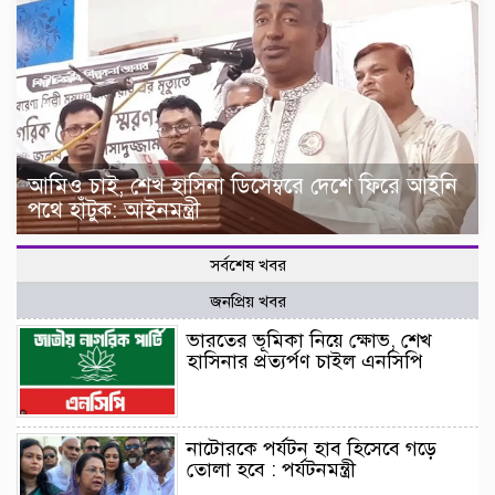
আমিও চাই, শেখ হাসিনা ডিসেম্বরে দেশে ফিরে আইনি
পথে হাঁটুক: আইনমন্ত্রী
সর্বশেষ খবর
জনপ্রিয় খবর
ভারতের ভূমিকা নিয়ে ক্ষোভ, শেখ
হাসিনার প্রত্যর্পণ চাইল এনসিপি
নাটোরকে পর্যটন হাব হিসেবে গড়ে
তোলা হবে : পর্যটনমন্ত্রী