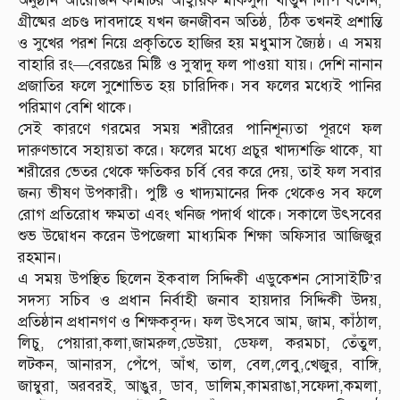
অনুষ্ঠান আয়োজন কমিটির আহ্বায়ক মাকসুদা খাতুন লিপি বলেন,
গ্রীষ্মের প্রচণ্ড দাবদাহে যখন জনজীবন অতিষ্ঠ, ঠিক তখনই প্রশান্তি
ও সুখের পরশ নিয়ে প্রকৃতিতে হাজির হয় মধুমাস জ্যৈষ্ঠ। এ সময়
বাহারি রং—বেরঙের মিষ্টি ও সুস্বাদু ফল পাওয়া যায়। দেশি নানান
প্রজাতির ফলে সুশোভিত হয় চারিদিক। সব ফলের মধ্যেই পানির
পরিমাণ বেশি থাকে।
সেই কারণে গরমের সময় শরীরের পানিশূন্যতা পূরণে ফল
দারুণভাবে সহায়তা করে। ফলের মধ্যে প্রচুর খাদ্যশক্তি থাকে, যা
শরীরের ভেতর থেকে ক্ষতিকর চর্বি বের করে দেয়, তাই ফল সবার
জন্য ভীষণ উপকারী। পুষ্টি ও খাদ্যমানের দিক থেকেও সব ফলে
রোগ প্রতিরোধ ক্ষমতা এবং খনিজ পদার্থ থাকে। সকালে উৎসবের
শুভ উদ্বোধন করেন উপজেলা মাধ্যমিক শিক্ষা অফিসার আজিজুর
রহমান।
এ সময় উপস্থিত ছিলেন ইকবাল সিদ্দিকী এডুকেশন সোসাইটি’র
সদস্য সচিব ও প্রধান নির্বাহী জনাব হায়দার সিদ্দিকী উদয়,
প্রতিষ্ঠান প্রধানগণ ও শিক্ষকবৃন্দ। ফল উৎসবে আম, জাম, কাঁঠাল,
লিচু, পেয়ারা,কলা,জামরুল,ডেউয়া, ডেফল, করমচা, তেঁতুল,
লটকন, আনারস, পেঁপে, আঁখ, তাল, বেল,লেবু,খেজুর, বাঙ্গি,
জাম্বুরা, অরবরই, আঙুর, ডাব, ডালিম,কামরাঙা,সফেদা,কমলা,