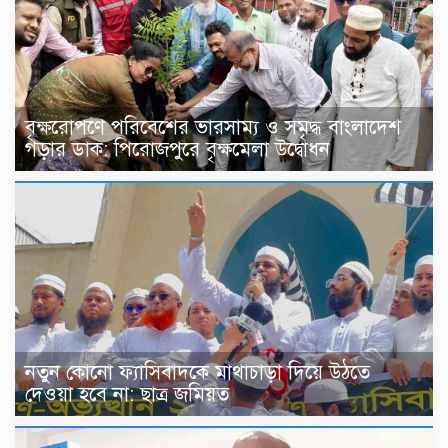
বৃক্ষরোপণে পরিবেশের ভারসাম্য ও সমৃদ্ধ বাংলাদেশ
গড়ার ডাক: পিরোজপুরে বৃক্ষমেলা উদ্বোধন
নতুন কোনো ফ্যাসিবাদকে মাথাচাড়া দিয়ে উঠতে
দেওয়া হবে না: ছাত্র জমিয়ত