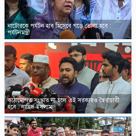
নাটোরকে পর্যটন হাব হিসেবে গড়ে তোলা হবে :
পর্যটনমন্ত্রী
কাঠামোগত সংস্কার না হলে এই সরকারও স্বৈরাচারী
হবে : নাহিদ ইসলাম