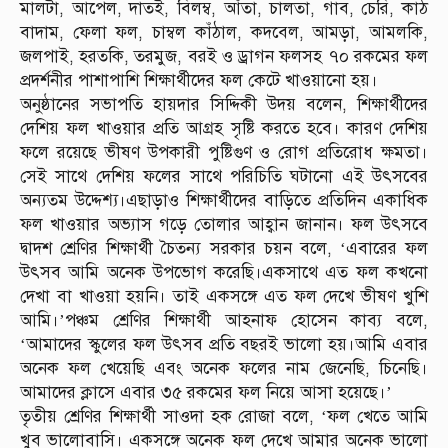
মালটা, আপেল, দাতই, বিলম্ব, আঁতা, চালতা, গাব, চেরি, কাঠ
বাদাম, ফেলা ফল, চাম্বল কাঁঠাল, কদবেল, আমড়া, আমলকি,
জলপাই, হরতকি, তরমুজ, বরই ও ড্রাগন ফলসহ ৭০ রকমের ফল
প্রদর্শনীর পাশাপাশি শিক্ষার্থীদের ফল কেটে খাওয়ানো হয়।
অনুষ্ঠানের সভাপতি হায়দার সিদ্দিকী উদয় বলেন, শিক্ষার্থীদের
দেশিয় ফল খাওয়ার প্রতি আগ্রহ সৃষ্টি করতে হবে। কারণ দেশিয়
ফলে রয়েছে ভীষণ উপকারী পুষ্টিগুণ ও রোগ প্রতিরোধ ক্ষমতা।
সেই সাথে দেশিয় ফলের সাথে পরিচিতি ঘটানো এই উৎসবের
অন্যতম উদ্দেশ্য।এছাড়াও শিক্ষার্থীদের বাড়িতে প্রতিদিন একাধিক
ফল খাওয়ার অভ্যাস গড়ে তোলার আহ্বান জানান। ফল উৎসবে
দ্বাদশ শ্রেণির শিক্ষার্থী চৈতন্য সরকার চয়ন বলে, ‘এবারের ফল
উৎসব আমি অনেক উপভোগ করেছি।একসাথে এত ফল কখনো
দেখা বা খাওয়া হয়নি। তাই একসঙ্গে এত ফল দেখে ভীষণ খুশি
আমি।’পঞ্চম শ্রেণির শিক্ষার্থী আহনাফ হোসেন কাব্য বলে,
‘আমাদের স্কুলের ফল উৎসব প্রতি বছরই ভালো হয়।আমি এবার
অনেক ফল খেয়েছি এবং অনেক ফলের নাম জেনেছি, চিনেছি।
আমাদের ক্লাসে এবার ৩৫ রকমের ফল নিয়ে আসা হয়েছে।’
তৃতীয় শ্রেণির শিক্ষার্থী সাওদা হক রোজা বলে, ‘ফল খেতে আমি
খুব ভালোবাসি। একসঙ্গে অনেক ফল দেখে আমার অনেক ভালো