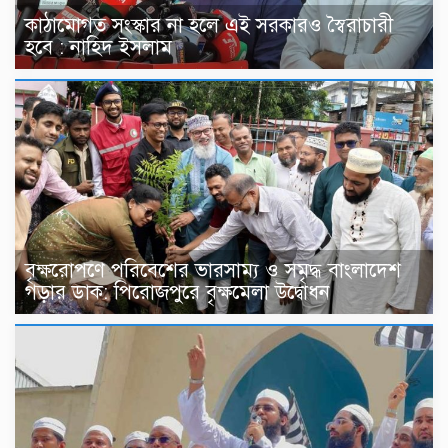
কাঠামোগত সংস্কার না হলে এই সরকারও স্বৈরাচারী
হবে : নাহিদ ইসলাম
বৃক্ষরোপণে পরিবেশের ভারসাম্য ও সমৃদ্ধ বাংলাদেশ
গড়ার ডাক: পিরোজপুরে বৃক্ষমেলা উদ্বোধন