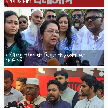
চাইল এনসিপি
নাটোরকে পর্যটন হাব হিসেবে গড়ে তোলা হবে :
পর্যটনমন্ত্রী