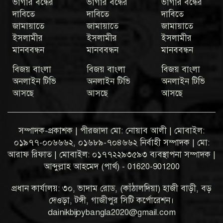
ভাগার বন্ধের
ভাগার বন্ধের
ভাগার বন্ধের
দাবিতে
দাবিতে
দাবিতে
জামায়াতে
জামায়াতে
জামায়াতে
ইসলামীর
ইসলামীর
ইসলামীর
মানববন্ধন
মানববন্ধন
মানববন্ধন
বিজয় বাংলা
বিজয় বাংলা
বিজয় বাংলা
অনলাইন টিভি
অনলাইন টিভি
অনলাইন টিভি
আসছে
আসছে
আসছে
সম্পাদক-প্রকাশক | পীরজাদা মো: নোয়াব আলী | মোবাইল:
০১৯৭৭-০০৬৬৬২, ০১৬৮৯-৭০৪৬৬২ নির্বাহী সম্পাদক | মো:
আরাফ রিফাত | মোবাইল: ০১৭৭২২৯৩৫৯৩ ব্যবস্থাপনা সম্পাদক |
আব্দুল্লাহ আহমেদ (পার্থ) - 01620-901200
প্রধান কার্যালয়: ৩০, ভাদাম রোড, (কাঁঠালদিয়া) হাজী বাড়ী, বড়
দেওড়া, টঙ্গী, গাজীপুর সিটি কর্পোরেশন।
dainikbijoybangla2020@gmail.com