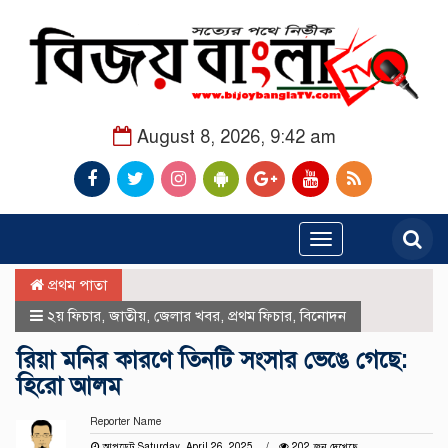
August 8, 2026, 9:42 am
Toggle
navigation
প্রথম পাতা
২য় ফিচার
,
জাতীয়
,
জেলার খবর
,
প্রথম ফিচার
,
বিনোদন
রিয়া মনির কারণে তিনটি সংসার ভেঙে গেছে:
হিরো আলম
Reporter Name
আপডেট Saturday, April 26, 2025
202 জন দেখেছে