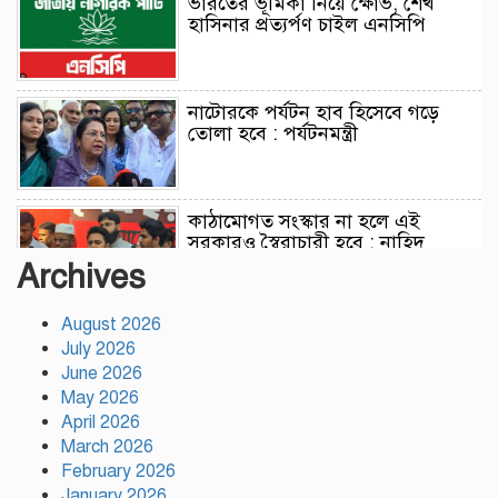
ভারতের ভূমিকা নিয়ে ক্ষোভ, শেখ
হাসিনার প্রত্যর্পণ চাইল এনসিপি
নাটোরকে পর্যটন হাব হিসেবে গড়ে
তোলা হবে : পর্যটনমন্ত্রী
কাঠামোগত সংস্কার না হলে এই
সরকারও স্বৈরাচারী হবে : নাহিদ
ইসলাম
Archives
August 2026
সাকিবকে দেশে ফেরানো নিয়ে আগের
July 2026
অবস্থান থেকে সরে গেলেন ক্রীড়া
প্রতিমন্ত্রী
June 2026
May 2026
April 2026
বৃক্ষরোপণে পরিবেশের ভারসাম্য ও
March 2026
সমৃদ্ধ বাংলাদেশ গড়ার ডাক:
February 2026
পিরোজপুরে বৃক্ষমেলা উদ্বোধন
January 2026