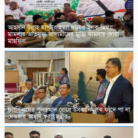
আহসান উল্লাহ মাস্টার হত্যা ষড়যন্ত্র মূলক মিথ্যা
মামলায় অভিযুক্ত আসামীদের মুক্তি কামনায় দোয়া
মাহফিল
ফ্যাসিবাদের পুনরুত্থান রোধে উসকানিমূলক ফাঁদে পা না
দেওয়ার আহ্বান স্বরাষ্ট্রমন্ত্রীর