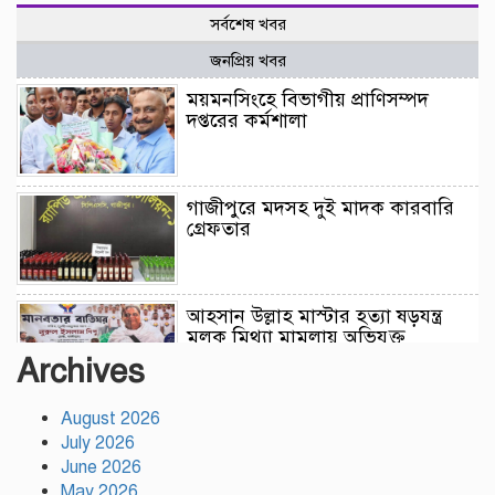
সর্বশেষ খবর
জনপ্রিয় খবর
ময়মনসিংহে বিভাগীয় প্রাণিসম্পদ
দপ্তরের কর্মশালা
গাজীপুরে মদসহ দুই মাদক কারবারি
গ্রেফতার
আহসান উল্লাহ মাস্টার হত্যা ষড়যন্ত্র
মূলক মিথ্যা মামলায় অভিযুক্ত
আসামীদের মুক্তি কামনায় দোয়া
Archives
মাহফিল
August 2026
ফ্যাসিবাদের পুনরুত্থান রোধে
July 2026
উসকানিমূলক ফাঁদে পা না দেওয়ার
June 2026
আহ্বান স্বরাষ্ট্রমন্ত্রীর
May 2026