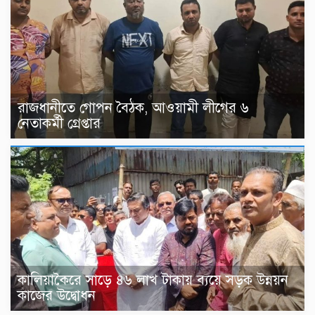
রাজধানীতে গোপন বৈঠক, আওয়ামী লীগের ৬
নেতাকর্মী গ্রেপ্তার
কালিয়াকৈরে সাড়ে ৪৬ লাখ টাকায় ব্যয়ে সড়ক উন্নয়ন
কাজের উদ্বোধন