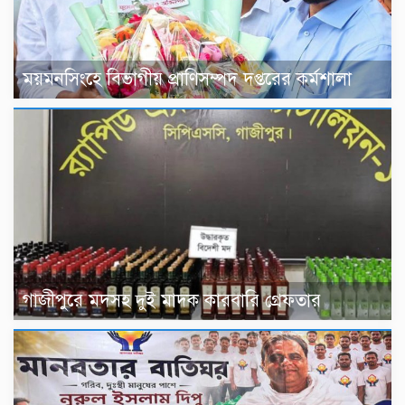
ময়মনসিংহে বিভাগীয় প্রাণিসম্পদ দপ্তরের কর্মশালা
গাজীপুরে মদসহ দুই মাদক কারবারি গ্রেফতার