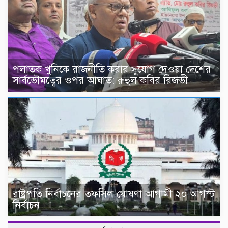
পলাতক খুনিকে রাজনীতি করার সুযোগ দেওয়া দেশের
সার্বভৌমত্বের ওপর আঘাত: রুহুল কবির রিজভী
রাষ্ট্রপতি নির্বাচনের তফসিল ঘোষণা আগামী ২০ আগস্ট
নির্বাচন