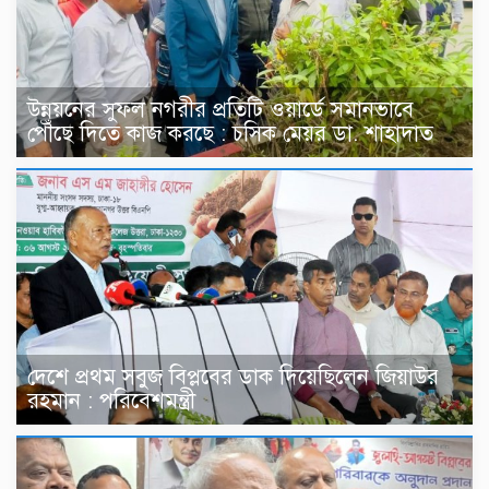
উন্নয়নের সুফল নগরীর প্রতিটি ওয়ার্ডে সমানভাবে
পৌঁছে দিতে কাজ করছে : চসিক মেয়র ডা. শাহাদাত
দেশে প্রথম সবুজ বিপ্লবের ডাক দিয়েছিলেন জিয়াউর
রহমান : পরিবেশমন্ত্রী