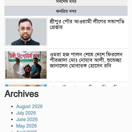
সর্বশেষ খবর
জনপ্রিয় খবর
শ্রীপুর পৌর আওয়ামী লীগের সভাপতি
গ্রেপ্তার
ওমরা হজ পালন শেষে দেশে ফিরলেন
পীরজাদা মোঃ নোয়াব আলী, শুভেচ্ছা
জানালেন মোবারক হোসেন রনি
লামকাইন জামে মসজিদ মুন্সি ছাবির
Archives
উদ্দিন আহম্মদ ওয়াক্ফ এস্টেট এর
মসজিদ ব্যবস্থাপনা কমিটি গঠন
উপজেলা নির্বাহী অফিসার (ইউএনও),
August 2026
গফরগাঁও, ময়মনসিংহ সভাপতি ডাঃ
July 2026
মফিজুল ইসলাম (সুমন) মোতাওয়াল্লী/সেক্রেটারী
June 2026
May 2026
বগুড়ায় যাত্রীবাহী একটি বাস নিয়ন্ত্রণ