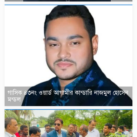
গাসিক ৪৩নং ওয়ার্ড আগামীর কান্ডারি নাজমুল হোসেন
মন্ডল