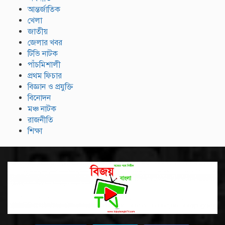
আন্তর্জাতিক
খেলা
জাতীয়
জেলার খবর
টিভি নাটক
পাঁচমিশালী
প্রথম ফিচার
বিজ্ঞান ও প্রযুক্তি
বিনোদন
মঞ্চ নাটক
রাজনীতি
শিক্ষা