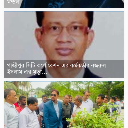
মন্ডল
গাজীপুর সিটি কর্পোরেশন এর কর্মকর্তার নজরুল
ইসলাম এর মৃত্যু…