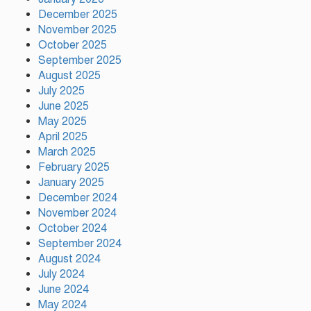
দিয়েছিলেন জিয়াউর রহমান :
পরিবেশমন্ত্রী
December 2025
November 2025
October 2025
রাজবাড়ীতে স্টার্লিং সাবমেশিনগানসহ
September 2025
দুই অস্ত্রধারী গ্রেপ্তার, ৩৪ রাউন্ড গুলি
August 2025
উদ্ধার
July 2025
June 2025
May 2025
মায়ামির জয়ে দুই গোল করে লিগস
কাপে রেকর্ড গড়লেন মেসি
April 2025
March 2025
February 2025
January 2025
ইলিয়াস কাঞ্চনকে দেখতে গেলেন
December 2024
অভিনেতা আলমগীর
November 2024
October 2024
September 2024
August 2024
পলাতক খুনিকে রাজনীতি করার সুযোগ
দেওয়া দেশের সার্বভৌমত্বের ওপর
July 2024
আঘাত: রুহুল কবির রিজভী
June 2024
May 2024