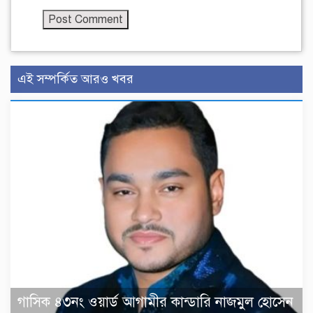
এই সম্পর্কিত আরও খবর
গাসিক ৪৩নং ওয়ার্ড আগামীর কান্ডারি নাজমুল হোসেন