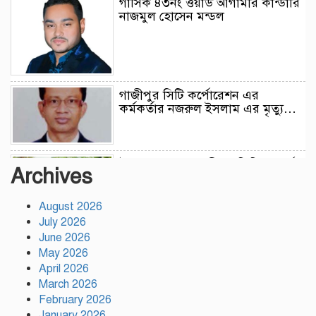
গাসিক ৪৩নং ওয়ার্ড আগামীর কান্ডারি
নাজমুল হোসেন মন্ডল
গাজীপুর সিটি কর্পোরেশন এর
কর্মকর্তার নজরুল ইসলাম এর মৃত্যু…
উন্নয়নের সুফল নগরীর প্রতিটি ওয়ার্ডে
Archives
সমানভাবে পৌঁছে দিতে কাজ করছে :
চসিক মেয়র ডা. শাহাদাত
August 2026
July 2026
টঙ্গীতে কড়ইতলা প্রিমিয়ার লিগের
June 2026
উদ্বোধন মাদক ও অপরাধমুক্ত যুবসমাজ
May 2026
গড়ার আহ্বান
April 2026
March 2026
February 2026
দেশে প্রথম সবুজ বিপ্লবের ডাক
January 2026