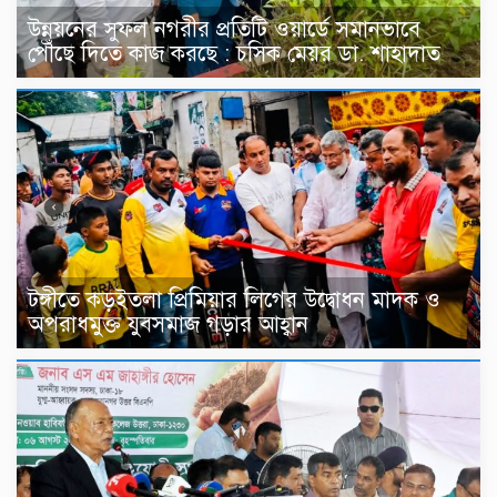
উন্নয়নের সুফল নগরীর প্রতিটি ওয়ার্ডে সমানভাবে
পৌঁছে দিতে কাজ করছে : চসিক মেয়র ডা. শাহাদাত
টঙ্গীতে কড়ইতলা প্রিমিয়ার লিগের উদ্বোধন মাদক ও
অপরাধমুক্ত যুবসমাজ গড়ার আহ্বান