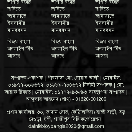
ভাগার বন্ধের
ভাগার বন্ধের
ভাগার বন্ধের
দাবিতে
দাবিতে
দাবিতে
জামায়াতে
জামায়াতে
জামায়াতে
ইসলামীর
ইসলামীর
ইসলামীর
মানববন্ধন
মানববন্ধন
মানববন্ধন
বিজয় বাংলা
বিজয় বাংলা
বিজয় বাংলা
অনলাইন টিভি
অনলাইন টিভি
অনলাইন টিভি
আসছে
আসছে
আসছে
সম্পাদক-প্রকাশক | পীরজাদা মো: নোয়াব আলী | মোবাইল:
০১৯৭৭-০০৬৬৬২, ০১৬৮৯-৭০৪৬৬২ নির্বাহী সম্পাদক | মো:
আরাফ রিফাত | মোবাইল: ০১৭৭২২৯৩৫৯৩ ব্যবস্থাপনা সম্পাদক |
আব্দুল্লাহ আহমেদ (পার্থ) - 01620-901200
প্রধান কার্যালয়: ৩০, ভাদাম রোড, (কাঁঠালদিয়া) হাজী বাড়ী, বড়
দেওড়া, টঙ্গী, গাজীপুর সিটি কর্পোরেশন।
dainikbijoybangla2020@gmail.com