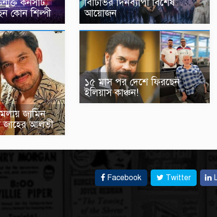
মুক্ত কনসার্ট,
বিটিভির দিনব্যাপী বিশেষ
েন কোন শিল্পী
আয়োজন
১৫ মাস পর দেশে ফিরছেন
ইলিয়াস কাঞ্চন!
 মামলায় জামিন
া জাহের আলভী
Facebook
Twitter
L