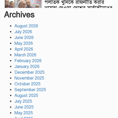
পলাতক খুনিকে রাজনীতি করার
সুযোগ দেওয়া দেশের সার্বভৌমত্বের
Archives
ওপর আঘাত: রুহুল কবির রিজভী
August 2026
ময়মনসিংহের ঈশ্বরগঞ্জে সবজির
July 2026
বাজারে ঊর্ধ্বগতি, দিশেহারা নিম্ন ও
June 2026
মধ্যবিত্ত
May 2026
April 2026
রাষ্ট্রপতি নির্বাচনের তফসিল ঘোষণা
March 2026
আগামী ২০ আগস্ট নির্বাচন
February 2026
January 2026
December 2025
November 2025
দাবি আদায় না হওয়া পর্যন্ত
October 2025
আন্দোলন চলবে: বিরোধীদলীয়
September 2025
নেতা
August 2025
July 2025
জাইমাকে নিয়ে বাবার কবরে শ্রদ্ধা
June 2025
নিবেদন করলেন জুবাইদা রহমান
May 2025