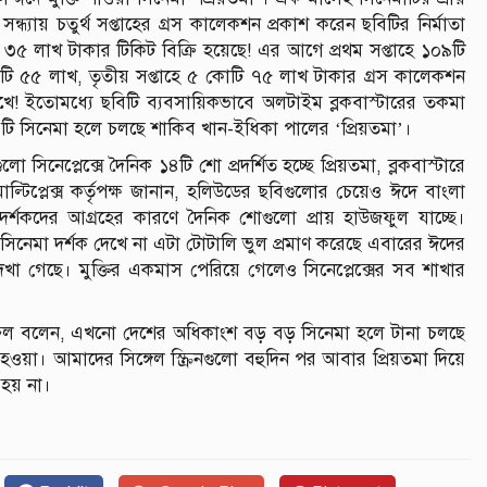
্যায় চতুর্থ সপ্তাহের গ্রস কালেকশন প্রকাশ করেন ছবিটির নির্মাতা
৫ লাখ টাকার টিকিট বিক্রি হয়েছে! এর আগে প্রথম সপ্তাহে ১০৯টি
োটি ৫৫ লাখ, তৃতীয় সপ্তাহে ৫ কোটি ৭৫ লাখ টাকার গ্রস কালেকশন
াখে! ইতোমধ্যে ছবিটি ব্যবসায়িকভাবে অলটাইম ব্লকবাস্টারের তকমা
শের ৪৬টি সিনেমা হলে চলছে শাকিব খান-ইধিকা পালের ‘প্রিয়তমা’।
েপ্লেক্সে দৈনিক ১৪টি শো প্রদর্শিত হচ্ছে প্রিয়তমা, ব্লকবাস্টারে
টিপ্লেক্স কর্তৃপক্ষ জানান, হলিউডের ছবিগুলোর চেয়েও ঈদে বাংলা
 দর্শকদের আগ্রহের কারণে দৈনিক শোগুলো প্রায় হাউজফুল যাচ্ছে।
া সিনেমা দর্শক দেখে না এটা টোটালি ভুল প্রমাণ করেছে এবারের ঈদের
েখা গেছে। মুক্তির একমাস পেরিয়ে গেলেও সিনেপ্লেক্সের সব শাখার
বল বলেন, এখনো দেশের অধিকাংশ বড় বড় সিনেমা হলে টানা চলছে
য়া। আমাদের সিঙ্গেল স্ক্রিনগুলো বহুদিন পর আবার প্রিয়তমা দিয়ে
হয় না।