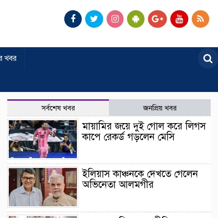
র খবর
সর্বশেষ খবর
জনপ্রিয় খবর
মায়ামির জয়ে দুই গোল করে লিগস
কাপে রেকর্ড গড়লেন মেসি
ইলিয়াস কাঞ্চনকে দেখতে গেলেন
অভিনেতা আলমগীর