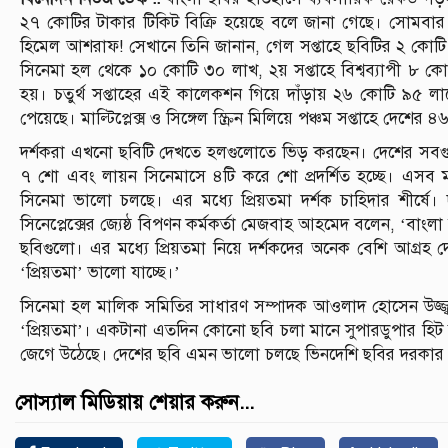
২৭ কোটির টাকার টিকিট বিক্রি হয়েছে বলে জানা গেছে। সোমবার সন্ধ
হিমেল আশরাফ! সেখানে তিনি জানান, গেল সপ্তাহে ছবিটির ২ কোটি ৩
সিনেমা হল থেকে ১০ কোটি ৩০ লাখ, ২য় সপ্তাহে বিশ্বব্যাপী ৮ ক
হয়। চতুর্থ সপ্তাহের এই কালেকশন গিয়ে দাঁড়ায় ২৬ কোটি ৯৫ ল
পেয়েছে। মাল্টিপ্লেক্স ও সিঙ্গেল স্ক্রিন মিলিয়ে পঞ্চম সপ্তাহে দে
দর্শকরা এখনো ছবিটি দেখতে হলগুলোতে ভিড় করছেন। দেশের সবগুলো সিন
৭ শো এবং লায়ন সিনেমাসে ৪টি করে শো প্রদর্শিত হচ্ছে। এসব মাল্
সিনেমা ভালো চলছে। এর মধ্যে প্রিয়তমা দর্শক চাহিদার শীর্ষে।
সিনেপ্লেক্সের জ্যেষ্ঠ বিপণন কর্মকর্তা মেজবাহ আহমেদ বলেন, ‘বাংল
ছবিগুলো। এর মধ্যে প্রিয়তমা নিয়ে দর্শকদের অনেক বেশি আগ্রহ দ
‘প্রিয়তমা’ ভালো যাচ্ছে।’
সিনেমা হল মালিক সমিতির সাধারণ সম্পাদক আওলাদ হোসেন উজ্জ্
‘প্রিয়তমা’। একটানা এতদিন কোনো ছবি চলা মানে সুপারডুপার হিট হও
জেগে উঠেছে। দেশের ছবি এমন ভালো চলছে ভিনদেশি ছবির দরকার 
সোস্যাল মিডিয়ায় শেয়ার করুন...