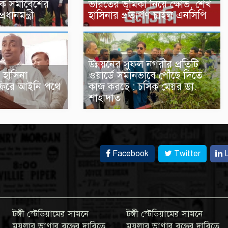
সক সমাবেশের
ভারতের ভূমিকা নিয়ে ক্ষোভ, শেখ
ধানমন্ত্রী
হাসিনার প্রত্যর্পণ চাইল এনসিপি
উন্নয়নের সুফল নগরীর প্রতিটি
 হাসিনা
ওয়ার্ডে সমানভাবে পৌঁছে দিতে
 ফিরে আইনি পথে
কাজ করছে : চসিক মেয়র ডা.
শাহাদাত
Facebook
Twitter
L
টঙ্গী স্টেডিয়ামের সামনে
টঙ্গী স্টেডিয়ামের সামনে
ময়লার ভাগার বন্ধের দাবিতে
ময়লার ভাগার বন্ধের দাবিতে