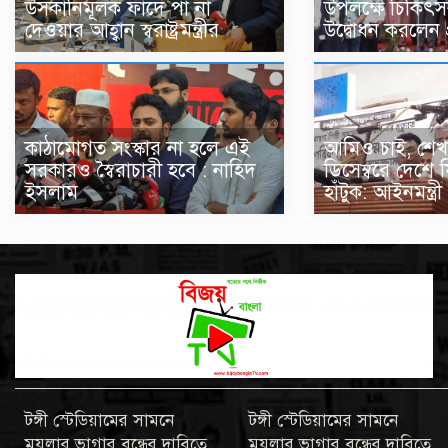
উসকানিমূলক ফাঁদে পা না
উপলক্ষে চিকিৎ
দেওয়ার আহ্বান স্বরাষ্ট্রমন্ত্রীর
উদ্বোধন করলেন প্র
আমিও চাই, শেখ
কাঠামোগত সংস্কার না হলে এই
ডিসেম্বরে দেশে
সরকারও স্বৈরাচারী হবে : নাহিদ
হাঁটুক: আইনমন্ত্রী
ইসলাম
টঙ্গী স্টেডিয়ামের সামনে
টঙ্গী স্টেডিয়ামের সামনে
ময়লার ভাগার বন্ধের দাবিতে
ময়লার ভাগার বন্ধের দাবিতে