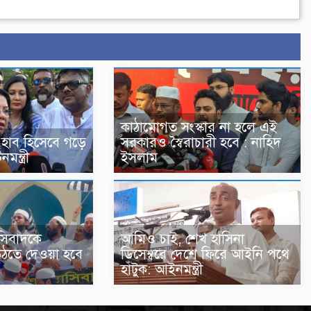
কাঠামোগত সংস্কার না হলে এই
 হাব হিসেবে গড়ে
সরকারও স্বৈরাচারী হবে : নাহিদ
মন্ত্রী
ইসলাম
আমিও চাই, শেখ হাসিনা
সিবাদকে
ডিসেম্বরে দেশে ফিরে আইনি পথে
উঠতে দেওয়া হবে
হাঁটুক: আইনমন্ত্রী