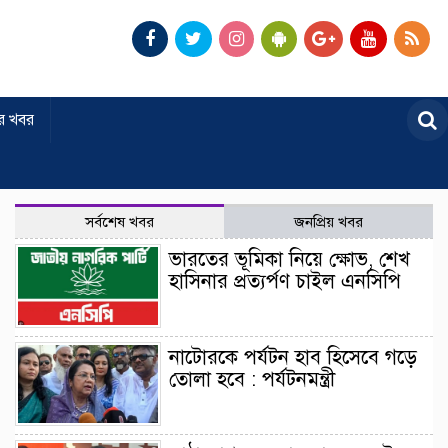
র খবর
সর্বশেষ খবর
জনপ্রিয় খবর
ভারতের ভূমিকা নিয়ে ক্ষোভ, শেখ
হাসিনার প্রত্যর্পণ চাইল এনসিপি
নাটোরকে পর্যটন হাব হিসেবে গড়ে
তোলা হবে : পর্যটনমন্ত্রী