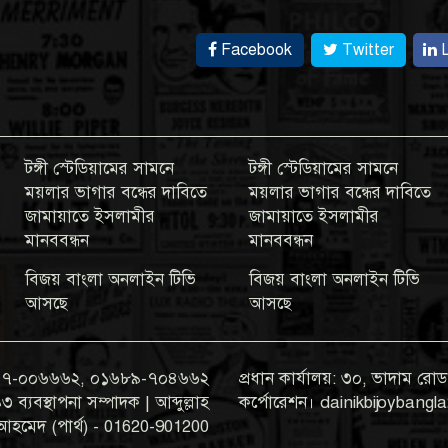
Facebook
Twitter
L
টঙ্গী স্টেডিয়ামের সামনে
টঙ্গী স্টেডিয়ামের সামনে
ময়লার ভাগার বন্ধের দাবিতে
ময়লার ভাগার বন্ধের দাবিতে
জামায়াতে ইসলামীর
জামায়াতে ইসলামীর
মানববন্ধন
মানববন্ধন
বিজয় বাংলা অনলাইন টিভি
বিজয় বাংলা অনলাইন টিভি
আসছে
আসছে
০১৯৭৭-০০৬৬৬২, ০১৬৮৯-৭০৪৬৬২
প্রধান কার্যালয়: ৩০, ভাদাম রোড,
যবস্থাপনা সম্পাদক | আব্দুল্লাহ
কর্পোরেশন। dainikbijoyban
আহমেদ (পার্থ) - 01620-901200