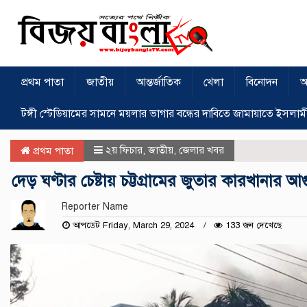
প্রথম পাতা
জাতীয়
আন্তর্জাতিক
খেলা
বিনোদন
অ
টঙ্গী স্টেডিয়ামের সামনে ময়লার ভাগার বন্ধের দাবিতে জামায়াতে ইসলাম
২য় ফিচার
,
জাতীয়
,
জেলার খবর
প্রথম পাতা
দেড় ঘণ্টার চেষ্টায় চট্টগ্রামের জুতার কারখানার আগুন
Reporter Name
আপডেট Friday, March 29, 2024
133 জন দেখেছে