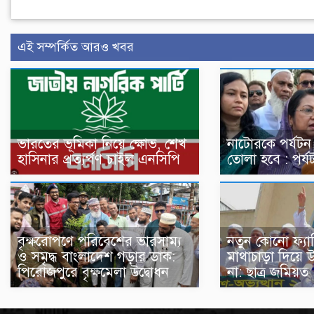
এই সম্পর্কিত আরও খবর
ভারতের ভূমিকা নিয়ে ক্ষোভ, শেখ
নাটোরকে পর্যটন
হাসিনার প্রত্যর্পণ চাইল এনসিপি
তোলা হবে : পর্যটন
বৃক্ষরোপণে পরিবেশের ভারসাম্য
নতুন কোনো ফ্যা
ও সমৃদ্ধ বাংলাদেশ গড়ার ডাক:
মাথাচাড়া দিয়ে 
পিরোজপুরে বৃক্ষমেলা উদ্বোধন
না: ছাত্র জমিয়ত