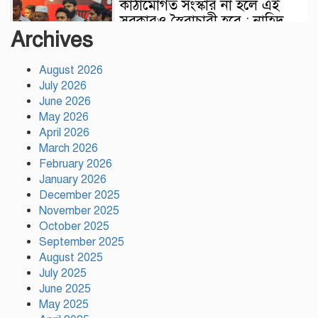
কাঠামোগত সংস্কার না হলে এই
সরকারও স্বৈরাচারী হবে : নাহিদ
Archives
ইসলাম
August 2026
সাকিবকে দেশে ফেরানো নিয়ে
July 2026
আগের অবস্থান থেকে সরে গেলেন
June 2026
ক্রীড়া প্রতিমন্ত্রী
May 2026
April 2026
বৃক্ষরোপণে পরিবেশের ভারসাম্য ও
March 2026
সমৃদ্ধ বাংলাদেশ গড়ার ডাক:
February 2026
পিরোজপুরে বৃক্ষমেলা উদ্বোধন
January 2026
December 2025
November 2025
নতুন কোনো ফ্যাসিবাদকে মাথাচাড়া
October 2025
দিয়ে উঠতে দেওয়া হবে না: ছাত্র
September 2025
জমিয়ত
August 2025
July 2025
আমিও চাই, শেখ হাসিনা ডিসেম্বরে
June 2025
দেশে ফিরে আইনি পথে হাঁটুক:
May 2025
আইনমন্ত্রী