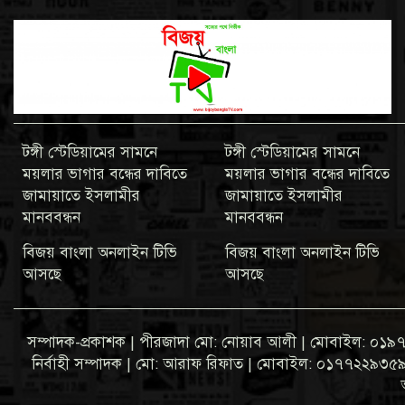
টঙ্গী স্টেডিয়ামের সামনে
টঙ্গী স্টেডিয়ামের সামনে
ময়লার ভাগার বন্ধের দাবিতে
ময়লার ভাগার বন্ধের দাবিতে
জামায়াতে ইসলামীর
জামায়াতে ইসলামীর
মানববন্ধন
মানববন্ধন
বিজয় বাংলা অনলাইন টিভি
বিজয় বাংলা অনলাইন টিভি
আসছে
আসছে
সম্পাদক-প্রকাশক | পীরজাদা মো: নোয়াব আলী | মোবাইল: 
নির্বাহী সম্পাদক | মো: আরাফ রিফাত | মোবাইল: ০১৭৭২২৯৩৫৯৩ ব্