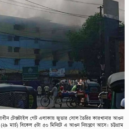
িদ থানাধীন টেক্সটাইল গেট এলাকায় জুতার সোল তৈরির কারখানার আগুন
(২৯ মার্চ) বিকেল ৫টা ৫০ মিনিটে এ আগুন নিয়ন্ত্রণে আসে। চট্টগ্রাম