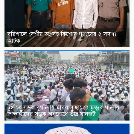
বরিশালে দেশীয় অস্ত্রসহ কিশোর গ্যাংয়ের ২ সদস্য
আটক
টঙ্গীতে সড়ক দুর্ঘটনায় মাদরাসাছাত্রের মৃত্যুর ঘটনায়
শিক্ষার্থীদের সড়ক অবরোধে তীব্র যানজট