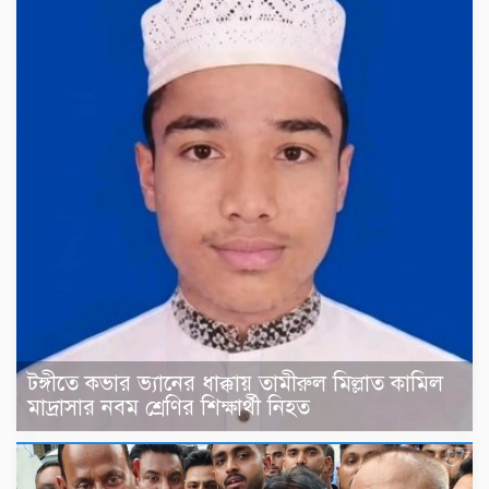
টঙ্গীতে কভার ভ্যানের ধাক্কায় তামীরুল মিল্লাত কামিল
মাদ্রাসার নবম শ্রেণির শিক্ষার্থী নিহত