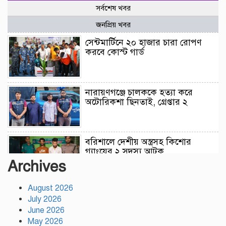
সর্বশেষ খবর
জনপ্রিয় খবর
সেন্টমার্টিনে ২০ হাজার চারা রোপণ
করবে কোস্ট গার্ড
নারায়ণগঞ্জে চালককে হত্যা করে
অটোরিকশা ছিনতাই, গ্রেপ্তার ২
বরিশালে দেশীয় অস্ত্রসহ কিশোর
গ্যাংয়ের ২ সদস্য আটক
Archives
August 2026
টঙ্গীতে সড়ক দুর্ঘটনায় মাদরাসাছাত্রের
July 2026
মৃত্যুর ঘটনায় শিক্ষার্থীদের সড়ক
অবরোধে তীব্র যানজট
June 2026
May 2026