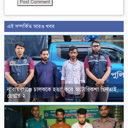
এই সম্পর্কিত আরও খবর
নারায়ণগঞ্জে চালককে হত্যা করে অটোরিকশা ছিনতাই,
গ্রেপ্তার ২