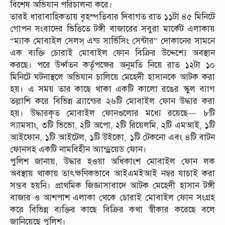
বিশেষ অভিযান পরিচালনা করে।
তারই ধারাবাহিকতায় বৃহস্পতিবার দিবাগত রাত ১১টা ৪৫ মিনিটে
গোপন সংবাদের ভিত্তিতে টঙ্গী বাজারের সবুরা মার্কেট এলাকায়
“ম্যাক মোবাইল সেলস্ এন্ড সার্ভিসিং সেন্টার” দোকানের সামনে
এক ব্যক্তি চোরাই মোবাইল ফোন বিক্রির উদ্দেশ্যে অবস্থান
করছে। পরে উর্ধ্বতন কর্তৃপক্ষের অনুমতি নিয়ে রাত ১২টা ১০
মিনিটে ঘটনাস্থলে অভিযান চালিয়ে মেহেদী হাসানকে আটক করা
হয়। এ সময় তার কাছে থাকা একটি কালো রঙের স্কুল ব্যাগ
তল্লাশি করে বিভিন্ন ব্র্যান্ডের ২৬টি মোবাইল ফোন উদ্ধার করা
হয়। উদ্ধারকৃত মোবাইল ফোনগুলোর মধ্যে রয়েছে— ৮টি
স্যামসাং, ৩টি ভিভো, ২টি অপো, ২টি রিয়েলমি, ২টি এমআই, ১টি
আইফোন, ১টি আইটেল, ১টি উইকো, ১টি টেকনো এবং ৪টি বাটন
ফোনসহ একটি নামবিহীন অ্যান্ড্রয়েড ফোন।
পুলিশ জানায়, উদ্ধার হওয়া অধিকাংশ মোবাইল ফোন লক
অবস্থায় থাকায় তাৎক্ষণিকভাবে আইএমইআই নম্বর যাচাই করা
সম্ভব হয়নি। প্রাথমিক জিজ্ঞাসাবাদে আটক মেহেদী হাসান টঙ্গী
বাজার ও আশপাশ এলাকা থেকে চোরাই মোবাইল ফোন সংগ্রহ
করে বিভিন্ন ব্যক্তির কাছে বিক্রির কথা স্বীকার করেছে বলে
জানিয়েছে পুলিশ।