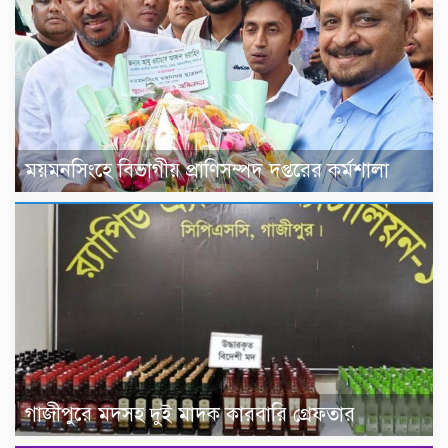
ময়মনসিংহে বিভাগীয় প্রাণিসম্পদ দপ্তরের কর্মশালা
গাজীপুরে মদসহ দুই মাদক কারবারি গ্রেফতার