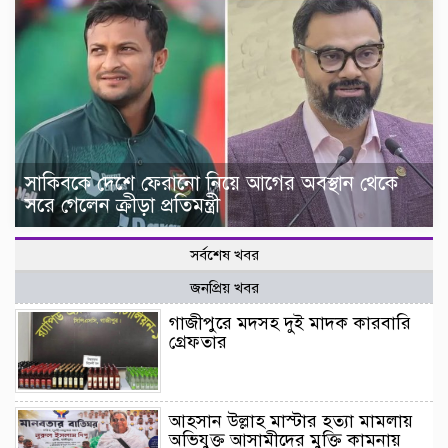
সাকিবকে দেশে ফেরানো নিয়ে আগের অবস্থান থেকে
সরে গেলেন ক্রীড়া প্রতিমন্ত্রী
সর্বশেষ খবর
জনপ্রিয় খবর
গাজীপুরে মদসহ দুই মাদক কারবারি
গ্রেফতার
আহসান উল্লাহ মাস্টার হত্যা মামলায়
অভিযুক্ত আসামীদের মুক্তি কামনায়