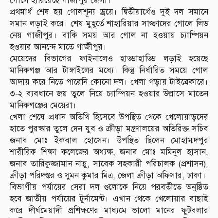
গোলে হারিয়েছে গাজীপুর জেলা।
প্রথমার্ধ শেষ হয় গোলশূন্য ড্রয়ে। দ্বিতীয়ার্ধেও দুই দল সমানে
সমান লড়াই করে। শেষ মুহূর্তে শাহারিয়ার সাজ্জাদের গোলে লিড
নেয় গাজীপুর। বাকি সময় আর গোল না হওয়ায় চ্যাম্পিয়ন
হওয়ার আনন্দে মাতে গাজীপুর।
মেয়েদের বিভাগের ফাইনালেও হাড্ডাহাড্ডি লড়াই হয়েছে
মানিকগঞ্জ আর টাঙ্গাইলের মধ্যে। কিন্তু নির্ধারিত সময়ে গোল
আদায় করে নিতে পারেনি কোনো দল। খেলা গড়ায় টাইব্রেকারে।
৩-২ ব্যবধানে জয় তুলে নিয়ে চ্যাম্পিয়ন হওয়ার উল্লাসে মাতেন
মানিকগঞ্জের মেয়েরা।
খেলা শেষে প্রধান অতিথি হিসেবে উপস্থিত থেকে খেলোয়াড়দের
হাতে পুরস্কার তুলে দেন যুব ও ক্রীড়া মন্ত্রণালয়ের অতিরিক্ত সচিব
জনাব মোঃ ইকবাল হোসেন। উপস্থিত ছিলেন মোহাম্মদপুর
শারীরিক শিক্ষা কলেজের অধ্যক্ষ, জনাব মোঃ মমিনুল হাসান,
জনাব তারিকুজ্জামান নান্নু, সাবেক সহকারী পরিচালক (প্রশাসন),
ক্রীড়া পরিদপ্তর ও সুমন কুমার মিত্র, জেলা ক্রীড়া অফিসার, ঢাকা।
বিভাগীয় পর্যায়ের সেরা দল গুলোকে নিয়ে পরবর্তীতে অনুষ্ঠিত
হবে জাতীয় পর্যায়ের টুর্নামেন্ট। এখান থেকে খেলোয়ার বাছাই
করে দীর্ঘমেয়াদী প্রশিক্ষণের মাধ্যমে ভালো মানের ফুটবলার