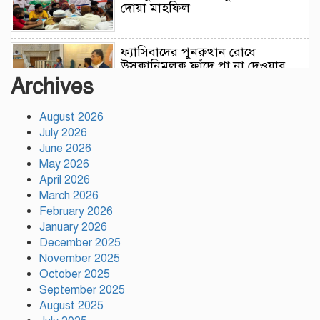
দোয়া মাহফিল
ফ্যাসিবাদের পুনরুত্থান রোধে
উসকানিমূলক ফাঁদে পা না দেওয়ার
আহ্বান স্বরাষ্ট্রমন্ত্রীর
Archives
August 2026
রাজধানীতে গোপন বৈঠক, আওয়ামী
July 2026
লীগের ৬ নেতাকর্মী গ্রেপ্তার
June 2026
May 2026
April 2026
কালিয়াকৈরে সাড়ে ৪৬ লাখ টাকায়
March 2026
ব্যয়ে সড়ক উন্নয়ন কাজের উদ্বোধন
February 2026
January 2026
December 2025
November 2025
হিন্দু পরিবারের মেয়ের বিয়েতে মুসলিম
October 2025
প্রতিবেশীদের মানবিক সহযোগিতা,
সম্প্রীতির উজ্জ্বল দৃষ্টান্ত আউচপাড়ায়!
September 2025
August 2025