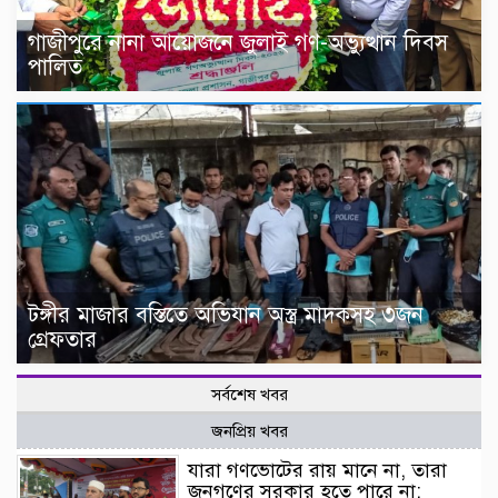
গাজীপুরে নানা আয়োজনে জুলাই গণ-অভ্যুত্থান দিবস
পালিত
টঙ্গীর মাজার বস্তিতে অভিযান অস্ত্র মাদকসহ ৩জন
গ্রেফতার
সর্বশেষ খবর
জনপ্রিয় খবর
যারা গণভোটের রায় মানে না, তারা
জনগণের সরকার হতে পারে না: