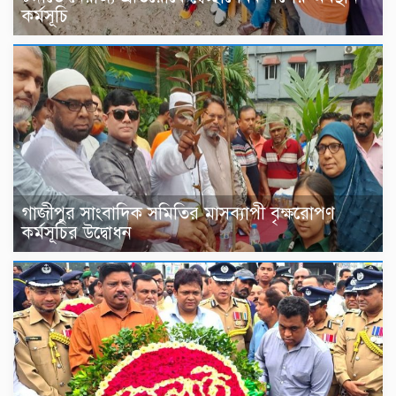
কর্মসূচি
গাজীপুর সাংবাদিক সমিতির মাসব্যাপী বৃক্ষরোপণ
কর্মসূচির উদ্বোধন