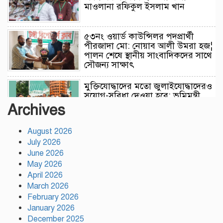
মাওলানা রফিকুল ইসলাম খান
৫৩নং ওয়ার্ড কাউন্সিলর পদপ্রার্থী
পীরজাদা মো: নোয়াব আলী উমরা হজ¦
পালন শেষে স্থানীয় সাংবাদিকদের সাথে
সৌজন্য সাক্ষাৎ
মুক্তিযোদ্ধাদের মতো জুলাইযোদ্ধাদেরও
সুযোগ-সুবিধা দেওয়া হবে: ভূমিমন্ত্রী
মিজানুর রহমান মিনু
Archives
August 2026
টঙ্গীতে নৈরাজ্য প্রতিরোধে স্বেচ্ছাসেবক
July 2026
দলের অবস্থান কর্মসূচি
June 2026
May 2026
April 2026
হাসিনাকে অডিও বার্তার সুযোগ দেওয়া
March 2026
ভারতের ‘ডাবল স্ট্যান্ডার্ড’: রিজভী
February 2026
January 2026
December 2025