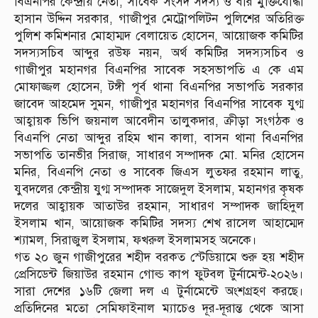
বিএনপির কেন্দ্রীয় নেতা, সাবেক সংসদ সদস্য ও বীর মুক্তিযোদ্ধা
হাসান উদ্দিন সরকার, গাজীপুর মেট্রোপলিটন পুলিশের অতিরিক্ত
পুলিশ কমিশনার মোহাম্মদ বেলায়েত হোসেন, আয়োজক কমিটির
সদস্যসচিব আব্দুর রউফ নয়ন, অর্থ কমিটির সদস্যসচিব ও
গাজীপুর মহানগর বিএনপির সাবেক সহসভাপতি এ কে এম
মোফাজ্জল হোসেন, টঙ্গী পূর্ব থানা বিএনপির সভাপতি সরকার
জাবেদ আহমেদ সুমন, গাজীপুর মহানগর বিএনপির সাবেক যুগ্ম
আহ্বায়ক ভিপি জয়নাল আবেদীন তালুকদার, ক্রীড়া সংগঠক ও
বিএনপি নেতা আব্দুর রহিম খান কালা, বাসন থানা বিএনপির
সভাপতি তানভীর সিরাজ, সাধারণ সম্পাদক মো. মনির হোসেন
মনির, বিএনপি নেতা ও সাবেক জিএস লুতফর রহমান লাতু,
যুবদলের কেন্দ্রীয় যুগ্ম সম্পাদক সাজেদুল ইসলাম, মহানগর কৃষক
দলের আহ্বায়ক আতাউর রহমান, সাধারণ সম্পাদক জাহিদুল
ইসলাম খান, আয়োজক কমিটির সদস্য শেখ রাসেল আহাম্মেদ
শ্যামল, সিরাজুল ইসলাম, ফখরুল ইসলামসহ অনেকে।
গত ২০ জুন গাজীপুরের শহীদ বরকত স্টেডিয়ামে শুরু হয় শহীদ
প্রেসিডেন্ট জিয়াউর রহমান গোল্ড কাপ ফুটবল টুর্নামেন্ট-২০২৬।
সারা দেশের ১৬টি জেলা দল এ টুর্নামেন্টে অংশগ্রহণ করছে।
প্রতিদিনের মতো সেমিফাইনাল ম্যাচেও দূর-দূরান্ত থেকে আসা