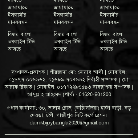
দাবিতে
দাবিতে
দাবিতে
জামায়াতে
জামায়াতে
জামায়াতে
ইসলামীর
ইসলামীর
ইসলামীর
মানববন্ধন
মানববন্ধন
মানববন্ধন
বিজয় বাংলা
বিজয় বাংলা
বিজয় বাংলা
অনলাইন টিভি
অনলাইন টিভি
অনলাইন টিভি
আসছে
আসছে
আসছে
সম্পাদক-প্রকাশক | পীরজাদা মো: নোয়াব আলী | মোবাইল:
০১৯৭৭-০০৬৬৬২, ০১৬৮৯-৭০৪৬৬২ নির্বাহী সম্পাদক | মো:
আরাফ রিফাত | মোবাইল: ০১৭৭২২৯৩৫৯৩ ব্যবস্থাপনা সম্পাদক |
আব্দুল্লাহ আহমেদ (পার্থ) - 01620-901200
প্রধান কার্যালয়: ৩০, ভাদাম রোড, (কাঁঠালদিয়া) হাজী বাড়ী, বড়
দেওড়া, টঙ্গী, গাজীপুর সিটি কর্পোরেশন।
dainikbijoybangla2020@gmail.com