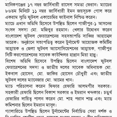
মানিকগঞ্জের ১৭ নম্বর জার্সিধারী রাসেল সমতা ফেরান। ম্যাচের
৮৬তম মিনিটে ১১ নম্বর জার্সিধারী ইমন জয়সূচক গোল করে
একরাম স্মৃতি ফুটবল একাডেমির ফাইনাল নিশ্চিত করেন।
ম্যাচে প্রধান অতিথি হিসেবে উপস্থিত ছিলেন গাজীপুর-১ আসনের
সংসদ সদস্য মো. মজিবুর রহমান। খেলার উদ্বোধন করেন
বাংলাদেশ ফুটবল ফেডারেশনের সহসভাপতি সাব্বির আহাম্মেদ
আরেক। অনুষ্ঠানে সভাপতিত্ব করেন টুর্নামেন্ট আয়োজক কমিটির
আহ্বায়ক ও জেলা ফুটবল অ্যাসোসিয়েশনের আহ্বায়ক, গাজীপুর
সিটি করপোরেশনের সাবেক কাউন্সিলর হান্নান মিয়া হান্নু।
বিশেষ অতিথি হিসেবে উপস্থিত ছিলেন বাংলাদেশ ফুটবল
ফেডারেশনের সদস্য ও জাতীয় দলের সাবেক অধিনায়ক মো.
ইকবাল হোসেন, মো. জাকির হোসেন চৌধুরী এবং জাতীয়
ফুটবল দলের ম্যানেজার মো. আমের খান।
ম্যাচ পরিচালনা করেন ফিফার রেফারি আলমগীর সরকার।
সহকারী রেফারি ছিলেন বিকাশ সরকার ও ইমরান খন্দকার। চতুর্থ
রেফারির দায়িত্ব পালন করেন মো. শাহ পরান শান্ত এবং ম্যাচ
কমিশনার ছিলেন ইমরান মাসুদ।
গ্যালারিতে উপস্থিত ছিলেন টুর্নামেন্টের নির্বাচিত সেরা দর্শক ও