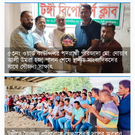
৫৩নং ওয়ার্ড কাউন্সিলর পদপ্রার্থী পীরজাদা মো: নোয়াব
আলী উমরা হজ¦ পালন শেষে স্থানীয় সাংবাদিকদের
সাথে সৌজন্য সাক্ষাৎ
টঙ্গীতে নৈরাজ্য প্রতিরোধে স্বেচ্ছাসেবক দলের অবস্থান