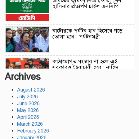
ভারতের ভূমিকা নিয়ে ক্ষোভ, শেখ
হাসিনার প্রত্যর্পণ চাইল এনসিপি
নাটোরকে পর্যটন হাব হিসেবে গড়ে
তোলা হবে : পর্যটনমন্ত্রী
কাঠামোগত সংস্কার না হলে এই
সরকারও স্বৈরাচারী হবে : নাহিদ
ইসলাম
Archives
August 2026
সাকিবকে দেশে ফেরানো নিয়ে আগের
July 2026
অবস্থান থেকে সরে গেলেন ক্রীড়া
প্রতিমন্ত্রী
June 2026
May 2026
April 2026
বৃক্ষরোপণে পরিবেশের ভারসাম্য ও
March 2026
সমৃদ্ধ বাংলাদেশ গড়ার ডাক:
February 2026
পিরোজপুরে বৃক্ষমেলা উদ্বোধন
January 2026