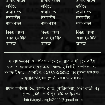
ভাগার বন্ধের
ভাগার বন্ধের
ভাগার বন্ধের
দাবিতে
দাবিতে
দাবিতে
জামায়াতে
জামায়াতে
জামায়াতে
ইসলামীর
ইসলামীর
ইসলামীর
মানববন্ধন
মানববন্ধন
মানববন্ধন
বিজয় বাংলা
বিজয় বাংলা
বিজয় বাংলা
অনলাইন টিভি
অনলাইন টিভি
অনলাইন টিভি
আসছে
আসছে
আসছে
সম্পাদক-প্রকাশক | পীরজাদা মো: নোয়াব আলী | মোবাইল:
০১৯৭৭-০০৬৬৬২, ০১৬৮৯-৭০৪৬৬২ নির্বাহী সম্পাদক | মো:
আরাফ রিফাত | মোবাইল: ০১৭৭২২৯৩৫৯৩ ব্যবস্থাপনা সম্পাদক |
আব্দুল্লাহ আহমেদ (পার্থ) - 01620-901200
প্রধান কার্যালয়: ৩০, ভাদাম রোড, (কাঁঠালদিয়া) হাজী বাড়ী, বড়
দেওড়া, টঙ্গী, গাজীপুর সিটি কর্পোরেশন।
dainikbijoybangla2020@gmail.com