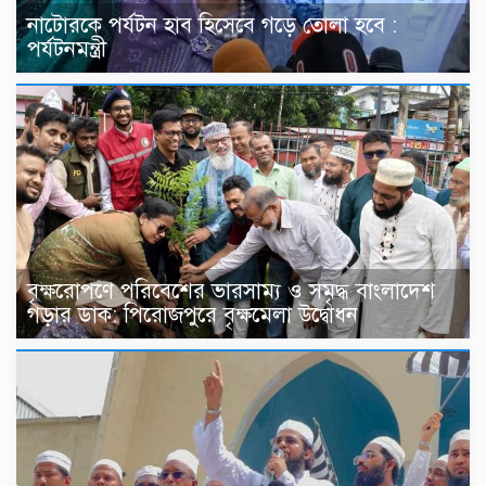
নাটোরকে পর্যটন হাব হিসেবে গড়ে তোলা হবে :
পর্যটনমন্ত্রী
বৃক্ষরোপণে পরিবেশের ভারসাম্য ও সমৃদ্ধ বাংলাদেশ
গড়ার ডাক: পিরোজপুরে বৃক্ষমেলা উদ্বোধন