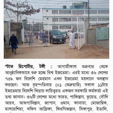
স্টাফ রিপোর্টার, টঙ্গী ::
আগামীকাল শুক্রবার থেকে
আনুষ্ঠানিকভাবে শুরু হচ্ছে বিশ্ব ইজতেমা। এরই মধ্যে ৩৬ দেশের
৭৫৯ জন বিদেশি মেহমান এখন ইজতেমা ময়দানে অবস্থান
করছেন। আজ বৃহস্পতিবার (০১ ফেব্রুয়ারি) সকাল ১১টায়
ইজতেমার বিদেশি খিত্তায় দায়িত্বরত একজন সরকারি কর্মকর্তা এই
তথ্য জানান। ৩৬টি দেশের মধ্যে ভারত, পাকিস্তান, কুয়েত, সৌদি
আরব, আফগানিস্তান, জাপান, ওমান, কানাডা, মোজাম্বিক,
মালয়েশিয়া, দক্ষিণ আফ্রিকা, কিরগিজস্তান, সিঙ্গাপুর, ইতালি,