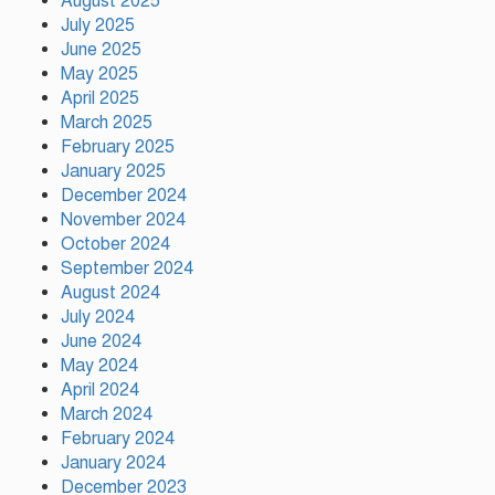
August 2025
July 2025
হিন্দু পরিবারের মেয়ের বিয়েতে মুসলিম
June 2025
প্রতিবেশীদের মানবিক সহযোগিতা,
May 2025
সম্প্রীতির উজ্জ্বল দৃষ্টান্ত আউচপাড়ায়!
April 2025
March 2025
February 2025
নাটোরের ঐতিহ্যকে সারা বিশ্বে তুলে
ধরতে চাই: পর্যটন মন্ত্রী
January 2025
December 2024
November 2024
October 2024
প্রতি ইউনিয়নে খেলার মাঠ ও জেলায়
September 2024
স্পোর্টস ভিলেজ তৈরি হবে: ক্রীড়া
August 2024
প্রতিমন্ত্রী
July 2024
June 2024
May 2024
অস্ট্রেলিয়ার বিপক্ষে টেস্ট সিরিজ ৫৪
April 2024
রানের ব্যবধানে হারল বাংলাদেশ
March 2024
February 2024
January 2024
December 2023