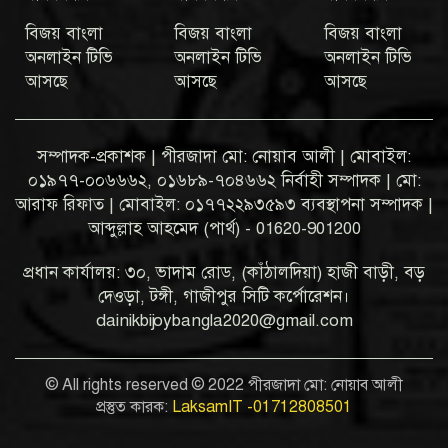
বিজয় বাংলা
বিজয় বাংলা
বিজয় বাংলা
অনলাইন টিভি
অনলাইন টিভি
অনলাইন টিভি
আসছে
আসছে
আসছে
সম্পাদক-প্রকাশক | পীরজাদা মো: নোয়াব আলী | মোবাইল:
০১৯৭৭-০০৬৬৬২, ০১৬৮৯-৭০৪৬৬২ নির্বাহী সম্পাদক | মো:
আরাফ রিফাত | মোবাইল: ০১৭৭২২৯৩৫৯৩ ব্যবস্থাপনা সম্পাদক |
আব্দুল্লাহ আহমেদ (পার্থ) - 01620-901200
প্রধান কার্যালয়: ৩০, ভাদাম রোড, (কাঁঠালদিয়া) হাজী বাড়ী, বড়
দেওড়া, টঙ্গী, গাজীপুর সিটি কর্পোরেশন।
dainikbijoybangla2020@gmail.com
© All rights reserved © 2022 পীরজাদা মো: নোয়াব আলী
প্রস্তুত কারক:
LaksamIT -01712808501