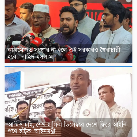
কাঠামোগত সংস্কার না হলে এই সরকারও স্বৈরাচারী
হবে : নাহিদ ইসলাম
আমিও চাই, শেখ হাসিনা ডিসেম্বরে দেশে ফিরে আইনি
পথে হাঁটুক: আইনমন্ত্রী