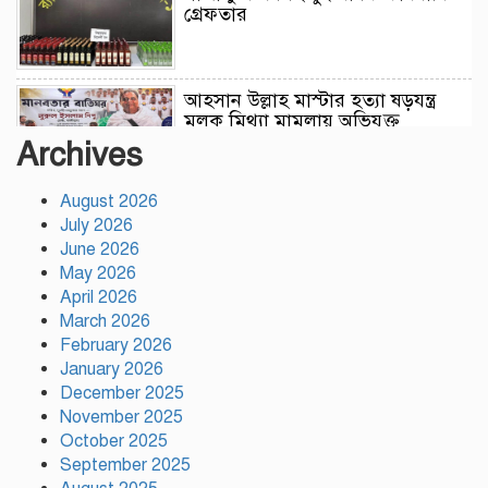
গ্রেফতার
আহসান উল্লাহ মাস্টার হত্যা ষড়যন্ত্র
মূলক মিথ্যা মামলায় অভিযুক্ত
আসামীদের মুক্তি কামনায় দোয়া
Archives
মাহফিল
August 2026
ফ্যাসিবাদের পুনরুত্থান রোধে
July 2026
উসকানিমূলক ফাঁদে পা না দেওয়ার
June 2026
আহ্বান স্বরাষ্ট্রমন্ত্রীর
May 2026
April 2026
রাজধানীতে গোপন বৈঠক, আওয়ামী
March 2026
লীগের ৬ নেতাকর্মী গ্রেপ্তার
February 2026
January 2026
December 2025
November 2025
কালিয়াকৈরে সাড়ে ৪৬ লাখ টাকায়
October 2025
ব্যয়ে সড়ক উন্নয়ন কাজের উদ্বোধন
September 2025