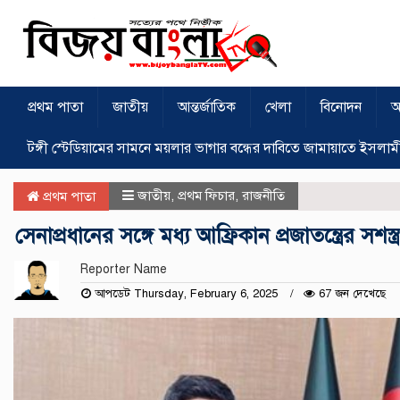
প্রথম পাতা
জাতীয়
আন্তর্জাতিক
খেলা
বিনোদন
অ
টঙ্গী স্টেডিয়ামের সামনে ময়লার ভাগার বন্ধের দাবিতে জামায়াতে ইসলাম
জাতীয়
,
প্রথম ফিচার
,
রাজনীতি
প্রথম পাতা
সেনাপ্রধানের সঙ্গে মধ্য আফ্রিকান প্রজাতন্ত্রের সশস
Reporter Name
আপডেট Thursday, February 6, 2025
67 জন দেখেছে