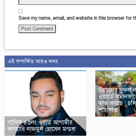
Save my name, email, and website in this browser for 
এই সম্পর্কিত আরও খবর
উন্নয়নের সুফল ন
ওয়ার্ডে সমানভাব
কাজ করছে : চসি
শাহাদাত
গাসিক ৪৩নং ওয়ার্ড আগামীর
কান্ডারি নাজমুল হোসেন মন্ডল