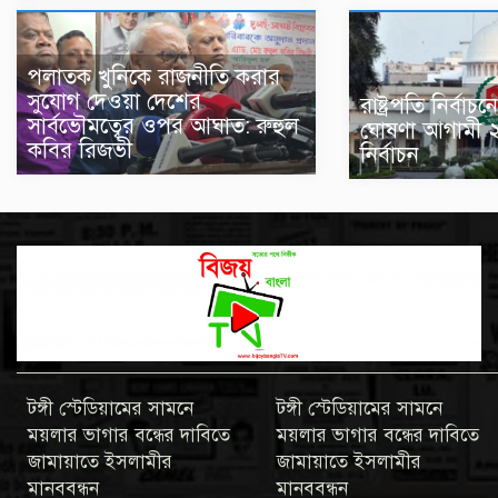
পলাতক খুনিকে রাজনীতি করার
সুযোগ দেওয়া দেশের
রাষ্ট্রপতি নির্ব
সার্বভৌমত্বের ওপর আঘাত: রুহুল
ঘোষণা আগামী 
কবির রিজভী
নির্বাচন
টঙ্গী স্টেডিয়ামের সামনে
টঙ্গী স্টেডিয়ামের সামনে
ময়লার ভাগার বন্ধের দাবিতে
ময়লার ভাগার বন্ধের দাবিতে
জামায়াতে ইসলামীর
জামায়াতে ইসলামীর
মানববন্ধন
মানববন্ধন