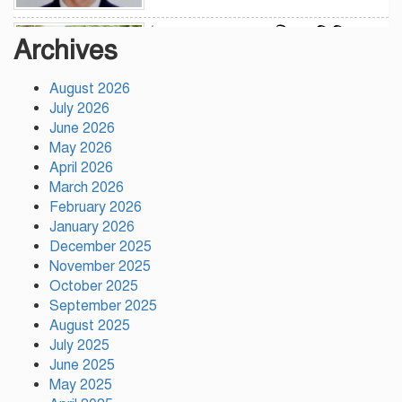
উন্নয়নের সুফল নগরীর প্রতিটি
Archives
ওয়ার্ডে সমানভাবে পৌঁছে দিতে কাজ
করছে : চসিক মেয়র ডা. শাহাদাত
August 2026
July 2026
টঙ্গীতে কড়ইতলা প্রিমিয়ার লিগের
June 2026
উদ্বোধন মাদক ও অপরাধমুক্ত
May 2026
যুবসমাজ গড়ার আহ্বান
April 2026
March 2026
February 2026
দেশে প্রথম সবুজ বিপ্লবের ডাক
January 2026
দিয়েছিলেন জিয়াউর রহমান :
December 2025
পরিবেশমন্ত্রী
November 2025
October 2025
রাজবাড়ীতে স্টার্লিং
September 2025
সাবমেশিনগানসহ দুই অস্ত্রধারী
August 2025
গ্রেপ্তার, ৩৪ রাউন্ড গুলি উদ্ধার
July 2025
June 2025
May 2025
মায়ামির জয়ে দুই গোল করে লিগস