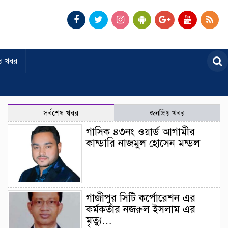
র খবর
সর্বশেষ খবর
জনপ্রিয় খবর
গাসিক ৪৩নং ওয়ার্ড আগামীর
কান্ডারি নাজমুল হোসেন মন্ডল
গাজীপুর সিটি কর্পোরেশন এর
কর্মকর্তার নজরুল ইসলাম এর
মৃত্যু…