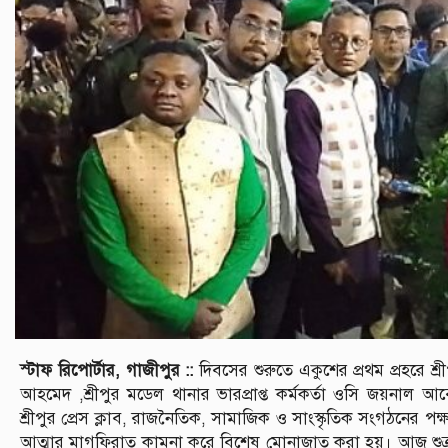
স্টাফ রিপোর্টার, গাজীপুর ::
দিবসের শুরুতে একুশের প্রথম প্রহরে শ্র
আহমেদ ,শ্রীপুর মডেল থানার ভারপ্রাপ্ত কর্মকর্তা ওসি জয়নাল আ
শ্রীপুর প্রেস ক্লাব, রাজনৈতিক, সামাজিক ও সাংস্কৃতিক সংগঠনের প
আত্মার মাগফিরাত কামনা করে বিশেষ মোনাজাত করা হয়। আজ শুক