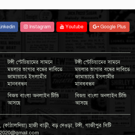
inkedin
Instagram
Youtube
Google Plus
টঙ্গী স্টেডিয়ামের সামনে
টঙ্গী স্টেডিয়ামের সামনে
ময়লার ভাগার বন্ধের দাবিতে
ময়লার ভাগার বন্ধের দাবিতে
জামায়াতে ইসলামীর
জামায়াতে ইসলামীর
মানববন্ধন
মানববন্ধন
বিজয় বাংলা অনলাইন টিভি
বিজয় বাংলা অনলাইন টিভি
আসছে
আসছে
 (কাঁঠালদিয়া) হাজী বাড়ী, বড় দেওড়া, টঙ্গী, গাজীপুর সিটি
gla2020@gmail.com