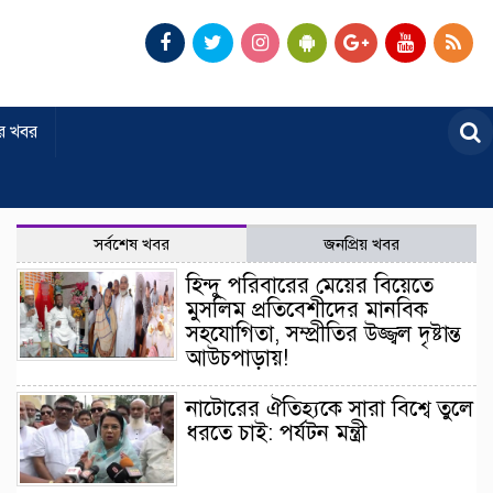
র খবর
সর্বশেষ খবর
জনপ্রিয় খবর
হিন্দু পরিবারের মেয়ের বিয়েতে
মুসলিম প্রতিবেশীদের মানবিক
সহযোগিতা, সম্প্রীতির উজ্জ্বল দৃষ্টান্ত
আউচপাড়ায়!
নাটোরের ঐতিহ্যকে সারা বিশ্বে তুলে
ধরতে চাই: পর্যটন মন্ত্রী