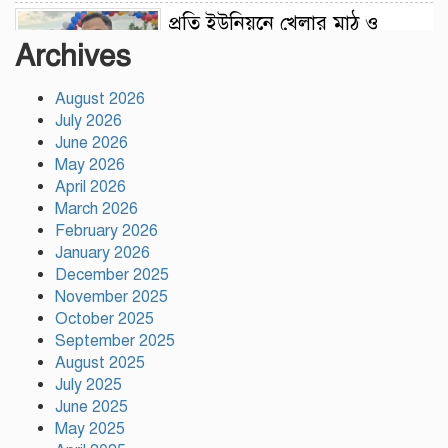
প্রতি ইউনিয়নে খেলার মাঠ ও
জেলায় স্পোর্টস ভিলেজ তৈরি হবে:
Archives
ক্রীড়া প্রতিমন্ত্রী
August 2026
অস্ট্রেলিয়ার বিপক্ষে টেস্ট সিরিজ
July 2026
৫৪ রানের ব্যবধানে হারল
June 2026
বাংলাদেশ
May 2026
April 2026
March 2026
ময়মনসিংহে ‘সবুজ বাংলাদেশ’
February 2026
সম্মেলনে গাছের চারা বিতরণ
January 2026
December 2025
November 2025
October 2025
ড্যাবের ৩৭তম প্রতিষ্ঠাবার্ষিকী
September 2025
উপলক্ষে চিকিৎসক সমাবেশের
August 2025
উদ্বোধন করলেন প্রধানমন্ত্রী
July 2025
June 2025
ভারতের ভূমিকা নিয়ে ক্ষোভ, শেখ
May 2025