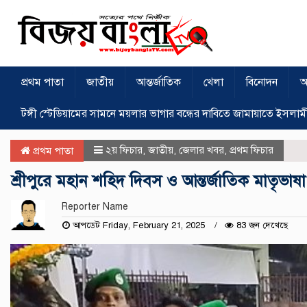
প্রথম পাতা
জাতীয়
আন্তর্জাতিক
খেলা
বিনোদন
অ
টঙ্গী স্টেডিয়ামের সামনে ময়লার ভাগার বন্ধের দাবিতে জামায়াতে ইসলাম
২য় ফিচার
,
জাতীয়
,
জেলার খবর
,
প্রথম ফিচার
প্রথম পাতা
শ্রীপুরে মহান শহিদ দিবস ও আন্তর্জাতিক মাতৃভা
Reporter Name
আপডেট Friday, February 21, 2025
83 জন দেখেছে