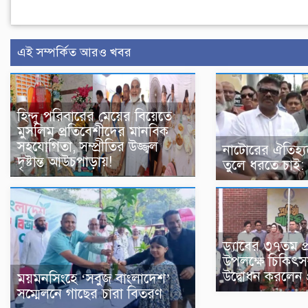
এই সম্পর্কিত আরও খবর
হিন্দু পরিবারের মেয়ের বিয়েতে
মুসলিম প্রতিবেশীদের মানবিক
সহযোগিতা, সম্প্রীতির উজ্জ্বল
নাটোরের ঐতিহ্যক
দৃষ্টান্ত আউচপাড়ায়!
তুলে ধরতে চাই: পর
ড্যাবের ৩৭তম প্রত
উপলক্ষে চিকিৎ
উদ্বোধন করলেন প্র
ময়মনসিংহে ‘সবুজ বাংলাদেশ’
সম্মেলনে গাছের চারা বিতরণ