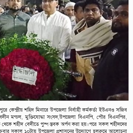
ীপুরে কেন্দ্রীয় শহিদ মিনারে উপজেলা নির্বাহী কর্মকর্তা ইউএনও সজিব
বেদীন মন্ডল, মুক্তিযোদ্ধা সংসদ,উপজেলা বিএনপি, পৌর বিএনপির,
ক্ষ থেকে শহীদ বেদীতে পুষ্প স্তবক অর্পণ করা হয়।পরে সকল শহীদদের
্রবার সকাল ১০টায় উপজেলা প্রশাসনের উদ্যোগে হলরুমে আলোচনা