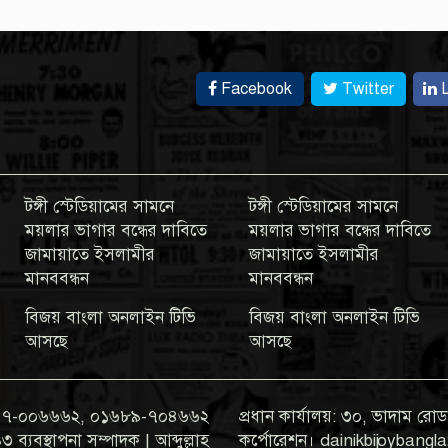
Facebook
Twitter
L
টঙ্গী স্টেডিয়ামের সামনে
টঙ্গী স্টেডিয়ামের সামনে
ময়লার ভাগার বন্ধের দাবিতে
ময়লার ভাগার বন্ধের দাবিতে
জামায়াতে ইসলামীর
জামায়াতে ইসলামীর
মানববন্ধন
মানববন্ধন
বিজয় বাংলা অনলাইন টিভি
বিজয় বাংলা অনলাইন টিভি
আসছে
আসছে
০১৯৭৭-০০৬৬৬২, ০১৬৮৯-৭০৪৬৬২
প্রধান কার্যালয়: ৩০, ভাদাম রোড,
যবস্থাপনা সম্পাদক | আব্দুল্লাহ
কর্পোরেশন। dainikbijoyban