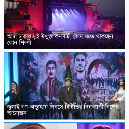
আজ ঢাকায় দুই উন্মুক্ত কনসার্ট, কোন মঞ্চে থাকছেন
কোন শিল্পী
জুলাই গণ-অভ্যুত্থান দিবসে বিটিভির দিনব্যাপী বিশেষ
আয়োজন