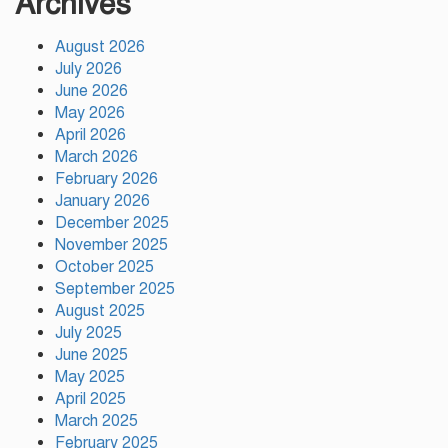
Archives
August 2026
সাকিবকে দেশে ফেরানো নিয়ে আগের
July 2026
অবস্থান থেকে সরে গেলেন ক্রীড়া
প্রতিমন্ত্রী
June 2026
May 2026
April 2026
বৃক্ষরোপণে পরিবেশের ভারসাম্য ও
March 2026
সমৃদ্ধ বাংলাদেশ গড়ার ডাক:
February 2026
পিরোজপুরে বৃক্ষমেলা উদ্বোধন
January 2026
December 2025
November 2025
নতুন কোনো ফ্যাসিবাদকে মাথাচাড়া
দিয়ে উঠতে দেওয়া হবে না: ছাত্র
October 2025
জমিয়ত
September 2025
August 2025
July 2025
আমিও চাই, শেখ হাসিনা ডিসেম্বরে
June 2025
দেশে ফিরে আইনি পথে হাঁটুক:
May 2025
আইনমন্ত্রী
April 2025
March 2025
February 2025
ফ্যাসিস্ট আওয়ামীলীগ দেশের জাতি