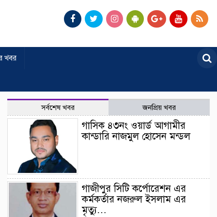
র খবর
সর্বশেষ খবর
জনপ্রিয় খবর
গাসিক ৪৩নং ওয়ার্ড আগামীর
কান্ডারি নাজমুল হোসেন মন্ডল
গাজীপুর সিটি কর্পোরেশন এর
কর্মকর্তার নজরুল ইসলাম এর
মৃত্যু…