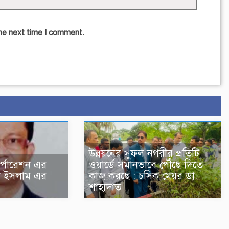
the next time I comment.
উন্নয়নের সুফল নগরীর প্রতিটি
র্পোরেশন এর
ওয়ার্ডে সমানভাবে পৌঁছে দিতে
ুল ইসলাম এর
কাজ করছে : চসিক মেয়র ডা.
শাহাদাত