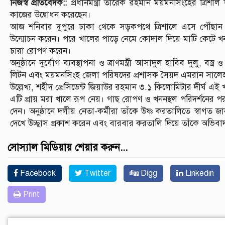
নিজস্ব প্রতিবেদক::
প্রধানমন্ত্রী তারেক রহমান ময়মনসিংহের ত্রিশ
কাজের উদ্বোধন করেছেন।
আজ শনিবার দুপুরে ঢাকা থেকে সড়কপথে ত্রিশালে এসে পৌঁছান ত
উন্মোচন করেন। পরে খালের পাড়ে নেমে কোদাল দিয়ে মাটি কেটে 
চারা রোপণ করেন।
অনুষ্ঠানে দুর্যোগ ব্যবস্থাপনা ও ত্রাণমন্ত্রী আসাদুল হাবিব দুলু, বস্
লিটন এবং ময়মনসিংহ জেলা পরিষদের প্রশাসক সৈয়দ এমরান সালেহ প্
উল্লেখ্য, শহীদ প্রেসিডেন্ট জিয়াউর রহমান ৩.১ কিলোমিটার দীর্ঘ এই
এটি প্রায় মরা খালে রূপ নেয়। গাছ রোপণ ও খননস্থল পরিদর্শনের পর প্রধ
দেন। অনুষ্ঠানে দলীয় নেতা-কর্মীরা তাঁকে উষ্ণ করতালিতে স্বাগত জানান
দেখে উচ্ছ্বাস প্রকাশ করেন এবং বারবার করতালি দিয়ে তাঁকে অভিব
সোস্যাল মিডিয়ায় শেয়ার করুন...
Facebook
Twitter
Digg
Linkedin
Print