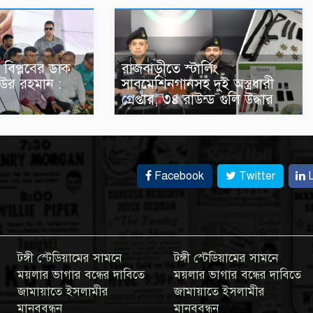
 বিপ্লবের ডাক
রাজবাড়ীতে স্টার্লিং
উর রহমান :
সাবমেশিনগানসহ দুই অস্ত্রধারী
গ্রেপ্তার, ৩৪ রাউন্ড গুলি উদ্ধার
Facebook
Twitter
L
টঙ্গী স্টেডিয়ামের সামনে
টঙ্গী স্টেডিয়ামের সামনে
ময়লার ভাগার বন্ধের দাবিতে
ময়লার ভাগার বন্ধের দাবিতে
জামায়াতে ইসলামীর
জামায়াতে ইসলামীর
মানববন্ধন
মানববন্ধন