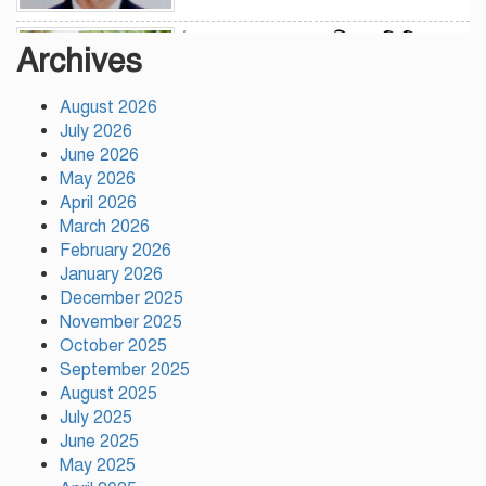
উন্নয়নের সুফল নগরীর প্রতিটি
Archives
ওয়ার্ডে সমানভাবে পৌঁছে দিতে কাজ
করছে : চসিক মেয়র ডা. শাহাদাত
August 2026
July 2026
টঙ্গীতে কড়ইতলা প্রিমিয়ার লিগের
June 2026
উদ্বোধন মাদক ও অপরাধমুক্ত
May 2026
যুবসমাজ গড়ার আহ্বান
April 2026
March 2026
February 2026
দেশে প্রথম সবুজ বিপ্লবের ডাক
January 2026
দিয়েছিলেন জিয়াউর রহমান :
December 2025
পরিবেশমন্ত্রী
November 2025
October 2025
রাজবাড়ীতে স্টার্লিং
September 2025
সাবমেশিনগানসহ দুই অস্ত্রধারী
August 2025
গ্রেপ্তার, ৩৪ রাউন্ড গুলি উদ্ধার
July 2025
June 2025
May 2025
মায়ামির জয়ে দুই গোল করে লিগস