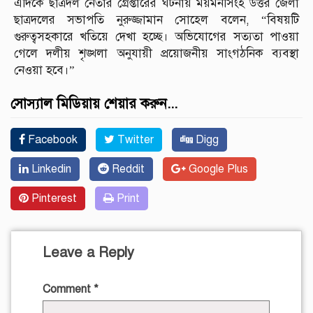
এদিকে ছাত্রদল নেতার গ্রেপ্তারের ঘটনায় ময়মনসিংহ উত্তর জেলা
ছাত্রদলের সভাপতি নুরুজ্জামান সোহেল বলেন, “বিষয়টি
গুরুত্বসহকারে খতিয়ে দেখা হচ্ছে। অভিযোগের সত্যতা পাওয়া
গেলে দলীয় শৃঙ্খলা অনুযায়ী প্রয়োজনীয় সাংগঠনিক ব্যবস্থা
নেওয়া হবে।”
সোস্যাল মিডিয়ায় শেয়ার করুন...
Facebook
Twitter
Digg
Linkedin
Reddit
Google Plus
Pinterest
Print
Leave a Reply
Comment
*