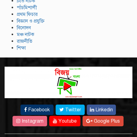
টিভি নাটক
পাঁচমিশালী
প্রথম ফিচার
বিজ্ঞান ও প্রযুক্তি
বিনোদন
মঞ্চ নাটক
রাজনীতি
শিক্ষা
Facebook
Twitter
Linkedin
Instagram
Youtube
Google Plus