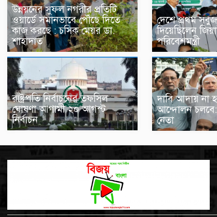
উন্নয়নের সুফল নগরীর প্রতিটি
ওয়ার্ডে সমানভাবে পৌঁছে দিতে
দেশে প্রথম সবুজ
কাজ করছে : চসিক মেয়র ডা.
দিয়েছিলেন জিয়া
শাহাদাত
পরিবেশমন্ত্রী
রাষ্ট্রপতি নির্বাচনের তফসিল
দাবি আদায় না হওয
ঘোষণা আগামী ২০ আগস্ট
আন্দোলন চলবে:
নির্বাচন
নেতা