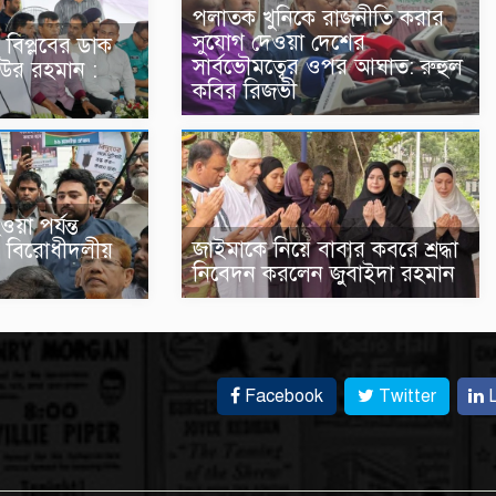
পলাতক খুনিকে রাজনীতি করার
সুযোগ দেওয়া দেশের
 বিপ্লবের ডাক
সার্বভৌমত্বের ওপর আঘাত: রুহুল
উর রহমান :
কবির রিজভী
়া পর্যন্ত
জাইমাকে নিয়ে বাবার কবরে শ্রদ্ধা
 বিরোধীদলীয়
নিবেদন করলেন জুবাইদা রহমান
Facebook
Twitter
L