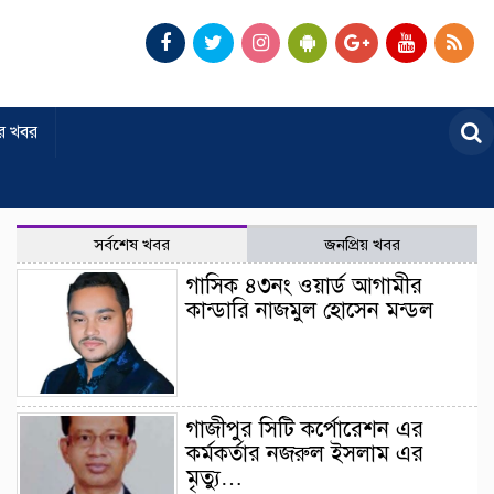
র খবর
সর্বশেষ খবর
জনপ্রিয় খবর
গাসিক ৪৩নং ওয়ার্ড আগামীর
কান্ডারি নাজমুল হোসেন মন্ডল
গাজীপুর সিটি কর্পোরেশন এর
কর্মকর্তার নজরুল ইসলাম এর
মৃত্যু…