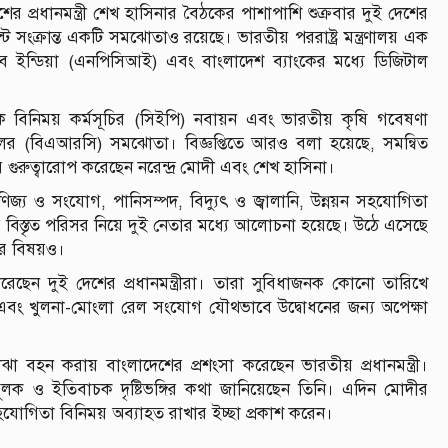
াদেশের প্রধানমন্ত্রী শেখ হাসিনার বৈঠকের পাশাপাশি শুক্রবার দুই দেশের
সংক্রান্ত একটি সমঝোতাও রয়েছে। ভারতীয় পররাষ্ট্র মন্ত্রণালয় এক
অব ইন্ডিয়া (এনপিসিআই) এবং বাংলাদেশ ব্যাংকের মধ্যে ডিজিটাল
তিক বিনিময় কর্মসূচির (সিইপি) নবায়ন এবং ভারতীয় কৃষি গবেষণা
ের (বিএআরসি) সমঝোতা। বিজ্ঞপ্তিতে আরও বলা হয়েছে, সমন্বিত
 গুরুত্বারোপ করেছেন নরেন্দ্র মোদী এবং শেখ হাসিনা।
ণিজ্য ও সংযোগ, পানিসম্পদ, বিদ্যুৎ ও জ্বালানি, উন্নয়ন সহযোগিতা
বিস্তৃত পরিসর নিয়ে দুই নেতার মধ্যে আলোচনা হয়েছে। উঠে এসেছে
র বিষয়ও।
শ করেছেন দুই দেশের প্রধানমন্ত্রীরা। তারা সুবিধাজনক কোনো তারিখে
২ এবং খুলনা-মোংলা রেল সংযোগ যৌথভাবে উদ্বোধনের জন্য অপেক্ষা
ঝা বহন করায় বাংলাদেশের প্রশংসা করেছেন ভারতীয় প্রধানমন্ত্রী।
মূলক ও ইতিবাচক দৃষ্টিভঙ্গির কথা জানিয়েছেন তিনি। এদিন মোদীর
হযোগিতা বিনিময় অব্যাহত রাখার ইচ্ছা প্রকাশ করেন।