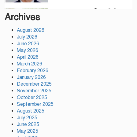
উন্নয়নের সুফল নগরীর প্রতিটি
Archives
ওয়ার্ডে সমানভাবে পৌঁছে দিতে কাজ
করছে : চসিক মেয়র ডা. শাহাদাত
August 2026
July 2026
টঙ্গীতে কড়ইতলা প্রিমিয়ার লিগের
June 2026
উদ্বোধন মাদক ও অপরাধমুক্ত
May 2026
যুবসমাজ গড়ার আহ্বান
April 2026
March 2026
February 2026
দেশে প্রথম সবুজ বিপ্লবের ডাক
January 2026
দিয়েছিলেন জিয়াউর রহমান :
December 2025
পরিবেশমন্ত্রী
November 2025
October 2025
রাজবাড়ীতে স্টার্লিং
September 2025
সাবমেশিনগানসহ দুই অস্ত্রধারী
August 2025
গ্রেপ্তার, ৩৪ রাউন্ড গুলি উদ্ধার
July 2025
June 2025
May 2025
মায়ামির জয়ে দুই গোল করে লিগস