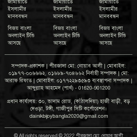
জামায়াতে
জামায়াতে
জামায়াতে
ইসলামীর
ইসলামীর
ইসলামীর
মানববন্ধন
মানববন্ধন
মানববন্ধন
বিজয় বাংলা
বিজয় বাংলা
বিজয় বাংলা
অনলাইন টিভি
অনলাইন টিভি
অনলাইন টিভি
আসছে
আসছে
আসছে
সম্পাদক-প্রকাশক | পীরজাদা মো: নোয়াব আলী | মোবাইল:
০১৯৭৭-০০৬৬৬২, ০১৬৮৯-৭০৪৬৬২ নির্বাহী সম্পাদক | মো:
আরাফ রিফাত | মোবাইল: ০১৭৭২২৯৩৫৯৩ ব্যবস্থাপনা সম্পাদক |
আব্দুল্লাহ আহমেদ (পার্থ) - 01620-901200
প্রধান কার্যালয়: ৩০, ভাদাম রোড, (কাঁঠালদিয়া) হাজী বাড়ী, বড়
দেওড়া, টঙ্গী, গাজীপুর সিটি কর্পোরেশন।
dainikbijoybangla2020@gmail.com
© All rights reserved © 2022 পীরজাদা মো: নোয়াব আলী