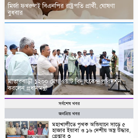
মির্জা ফখরুলই বিএনপির রাষ্ট্রপতি প্রার্থী, ঘোষণা
বুধবার
মাতারবাড়ী ১২০০ মেগাওয়াট বিদ্যুৎকেন্দ্র পরিদর্শন
করলেন প্রধানমন্ত্রী
সর্বশেষ খবর
জনপ্রিয় খবর
মহাখালীতে পৃথক অভিযানে সাড়ে ৫
হাজার ইয়াবা ও ১৬ দেশীয় অস্ত্র উদ্ধার,
গ্রেপ্তার ৩