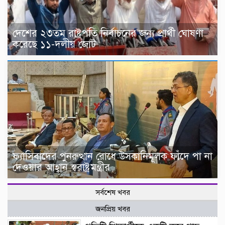
দেশের ২৩তম রাষ্ট্রপতি নির্বাচনের জন্য প্রার্থী ঘোষণা
করেছে ১১-দলীয় জোট
ফ্যাসিবাদের পুনরুত্থান রোধে উসকানিমূলক ফাঁদে পা না
দেওয়ার আহ্বান স্বরাষ্ট্রমন্ত্রীর
সর্বশেষ খবর
জনপ্রিয় খবর