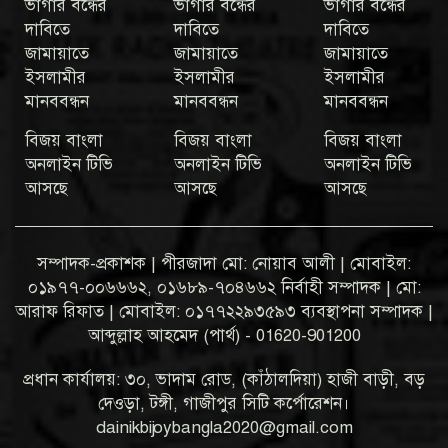
ভাগার বন্ধের
ভাগার বন্ধের
ভাগার বন্ধের
দাবিতে
দাবিতে
দাবিতে
জামায়াতে
জামায়াতে
জামায়াতে
ইসলামীর
ইসলামীর
ইসলামীর
মানববন্ধন
মানববন্ধন
মানববন্ধন
বিজয় বাংলা
বিজয় বাংলা
বিজয় বাংলা
অনলাইন টিভি
অনলাইন টিভি
অনলাইন টিভি
আসছে
আসছে
আসছে
সম্পাদক-প্রকাশক | পীরজাদা মো: নোয়াব আলী | মোবাইল:
০১৯৭৭-০০৬৬৬২, ০১৬৮৯-৭০৪৬৬২ নির্বাহী সম্পাদক | মো:
আরাফ রিফাত | মোবাইল: ০১৭৭২২৯৩৫৯৩ ব্যবস্থাপনা সম্পাদক |
আব্দুল্লাহ আহমেদ (পার্থ) - 01620-901200
প্রধান কার্যালয়: ৩০, ভাদাম রোড, (কাঁঠালদিয়া) হাজী বাড়ী, বড়
দেওড়া, টঙ্গী, গাজীপুর সিটি কর্পোরেশন।
dainikbijoybangla2020@gmail.com