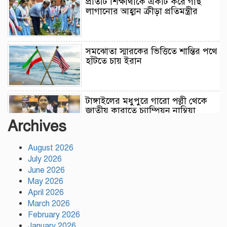
প্রতিটি শিক্ষার্থীকে একটি করে গাছ
লাগানোর আহ্বান ক্রীড়া প্রতিমন্ত্রীর
সমঝোতা স্মারকের ভিত্তিতে শান্তির পথে
হাঁটতে চায় ইরান
টাঙ্গাইলের মধুপুরে গারো পল্লী থেকে
জাতীয় কারাতে চ্যাম্পিয়ন নাম্বিয়া
Archives
August 2026
রাজধানীতে পাবলিক টয়লেট থেকে অস্ত্র
July 2026
উদ্ধার
June 2026
May 2026
April 2026
মির্জা ফখরুলই বিএনপির রাষ্ট্রপতি
March 2026
প্রার্থী, ঘোষণা বুধবার
February 2026
January 2026