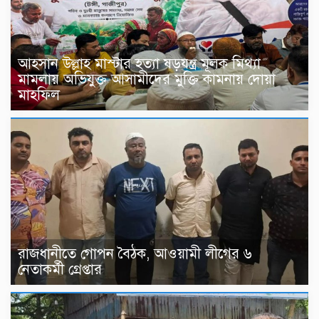
আহসান উল্লাহ মাস্টার হত্যা ষড়যন্ত্র মূলক মিথ্যা
মামলায় অভিযুক্ত আসামীদের মুক্তি কামনায় দোয়া
মাহফিল
রাজধানীতে গোপন বৈঠক, আওয়ামী লীগের ৬
নেতাকর্মী গ্রেপ্তার