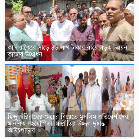
কালিয়াকৈরে সাড়ে ৪৬ লাখ টাকায় ব্যয়ে সড়ক উন্নয়ন
কাজের উদ্বোধন
হিন্দু পরিবারের মেয়ের বিয়েতে মুসলিম প্রতিবেশীদের
মানবিক সহযোগিতা, সম্প্রীতির উজ্জ্বল দৃষ্টান্ত
আউচপাড়ায়!