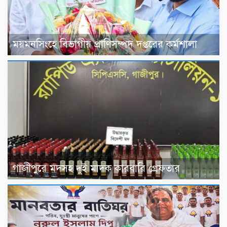
ময়মনসিংহে বিভাগীয় প্রাণিসম্পদ দপ্তরের কর্মশালা
গাজীপুরে মদসহ দুই মাদক কারবারি গ্রেফতার