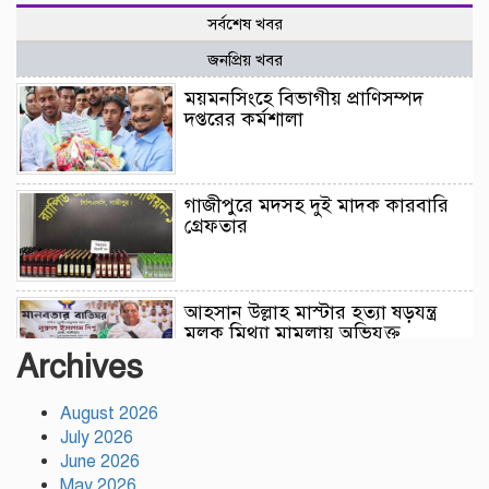
সর্বশেষ খবর
জনপ্রিয় খবর
ময়মনসিংহে বিভাগীয় প্রাণিসম্পদ
দপ্তরের কর্মশালা
গাজীপুরে মদসহ দুই মাদক কারবারি
গ্রেফতার
আহসান উল্লাহ মাস্টার হত্যা ষড়যন্ত্র
মূলক মিথ্যা মামলায় অভিযুক্ত
আসামীদের মুক্তি কামনায় দোয়া
Archives
মাহফিল
August 2026
ফ্যাসিবাদের পুনরুত্থান রোধে
July 2026
উসকানিমূলক ফাঁদে পা না দেওয়ার
June 2026
আহ্বান স্বরাষ্ট্রমন্ত্রীর
May 2026