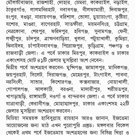
মৌলভীবাজার, রাজশাহী, দোহার, ডেমরা, কাকরাইল, নড়াইল,
ঠাকুরগাঁও, লালমনিরহাট, নবাবগঞ্জ, নীলফামারী, দিনাজপুর,
রংপুর, বগুড়া, নারায়ণগঞ্জ, বরিশাল, ভোলা, চুয়াডাংগা, কুষ্টিয়া,
যশোর, মাগুরা, বাগেরহাট, সাতক্ষীরা, ময়মনসিংহ, চট্টগ্রাম,
নেত্রকোনা, শেরপুর, ফরিদপুর, হবিগঞ্জ, সুনামগঞ্জ, ফেনী,
লক্ষ্মীপুর, চাঁদপুর, ব্রাহ্মণবাড়িয়া, খুলনা, পটুয়াখালী, কুমিল্লা,
ঝিনাইদহ, চাঁপাইনবাবগঞ্জ, পিরোজপুর, কুড়িগ্রাম, পঞ্চগড় ও
রাজবাড়ী জেলা। এ পর্বে ঢাকার মিরপুর, কাকরাইল ও ঢাকার
একাংশসহ মোট ৪১টি জেলার মুসল্লিরা অংশ নেবেন।
দ্বিতীয় পর্বে অংশগ্রহণ করবেন- মুন্সিগঞ্জ, জামালপুর, মানিকগঞ্জ,
জয়পুরহাট, সিলেট, সিরাজগঞ্জ, মেহেরপুর, টাংগাইল, পাবনা,
নরসিংদী, সাভার, কিশোরগঞ্জ, কক্সবাজার, নোয়াখালী,
গোপালগঞ্জ, ঝালকাঠি, বরগুনা, মাদারীপুর, শরীয়তপুর,
খাগড়াছড়ি, রাঙ্গামাটি, নওগাঁ ও বান্দরবন জেলা। এ পর্বে ঢাকার
যাত্রাবাড়ী, কেরানীগঞ্জ, মোহাম্মাদপুর, ঢাকার একাংশসহ ২২টি
জেলার মুসল্লিরা অংশগ্রহণ করবেন।
মিডিয়া সমন্বয়ক হাবিবুল্লাহ রায়হান আরও জানান, ইজতেমা
আয়োজনের জন্য মাঠ এখন পুরোপুরি প্রস্তুত। মঙ্গলবার বিকেল
থেকেই প্রথম পর্বে ইজতেমায় অংশগ্রহণের জন্য বিভিন্ন খিত্তা ও