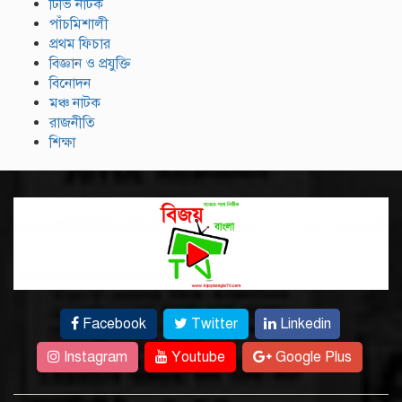
টিভি নাটক
পাঁচমিশালী
প্রথম ফিচার
বিজ্ঞান ও প্রযুক্তি
বিনোদন
মঞ্চ নাটক
রাজনীতি
শিক্ষা
Facebook
Twitter
Linkedin
Instagram
Youtube
Google Plus