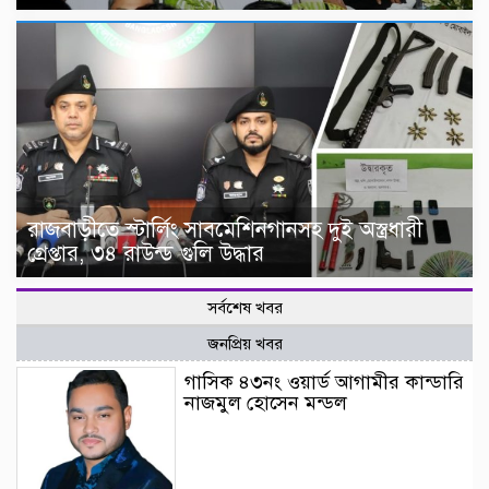
রাজবাড়ীতে স্টার্লিং সাবমেশিনগানসহ দুই অস্ত্রধারী
গ্রেপ্তার, ৩৪ রাউন্ড গুলি উদ্ধার
সর্বশেষ খবর
জনপ্রিয় খবর
গাসিক ৪৩নং ওয়ার্ড আগামীর কান্ডারি
নাজমুল হোসেন মন্ডল