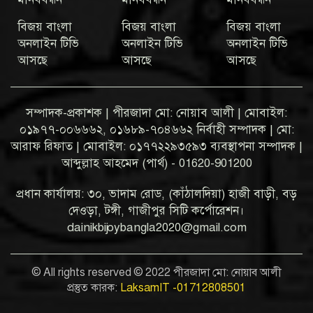
বিজয় বাংলা
বিজয় বাংলা
বিজয় বাংলা
অনলাইন টিভি
অনলাইন টিভি
অনলাইন টিভি
আসছে
আসছে
আসছে
সম্পাদক-প্রকাশক | পীরজাদা মো: নোয়াব আলী | মোবাইল:
০১৯৭৭-০০৬৬৬২, ০১৬৮৯-৭০৪৬৬২ নির্বাহী সম্পাদক | মো:
আরাফ রিফাত | মোবাইল: ০১৭৭২২৯৩৫৯৩ ব্যবস্থাপনা সম্পাদক |
আব্দুল্লাহ আহমেদ (পার্থ) - 01620-901200
প্রধান কার্যালয়: ৩০, ভাদাম রোড, (কাঁঠালদিয়া) হাজী বাড়ী, বড়
দেওড়া, টঙ্গী, গাজীপুর সিটি কর্পোরেশন।
dainikbijoybangla2020@gmail.com
© All rights reserved © 2022 পীরজাদা মো: নোয়াব আলী
প্রস্তুত কারক:
LaksamIT -01712808501