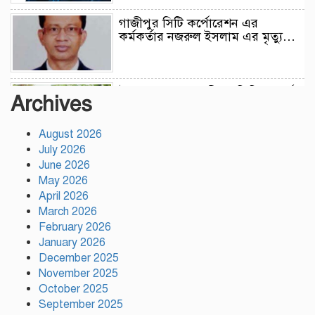
গাজীপুর সিটি কর্পোরেশন এর
কর্মকর্তার নজরুল ইসলাম এর মৃত্যু…
উন্নয়নের সুফল নগরীর প্রতিটি ওয়ার্ডে
Archives
সমানভাবে পৌঁছে দিতে কাজ করছে :
চসিক মেয়র ডা. শাহাদাত
August 2026
July 2026
টঙ্গীতে কড়ইতলা প্রিমিয়ার লিগের
June 2026
উদ্বোধন মাদক ও অপরাধমুক্ত যুবসমাজ
May 2026
গড়ার আহ্বান
April 2026
March 2026
February 2026
দেশে প্রথম সবুজ বিপ্লবের ডাক
January 2026
দিয়েছিলেন জিয়াউর রহমান :
পরিবেশমন্ত্রী
December 2025
November 2025
October 2025
রাজবাড়ীতে স্টার্লিং সাবমেশিনগানসহ
September 2025
দুই অস্ত্রধারী গ্রেপ্তার, ৩৪ রাউন্ড গুলি