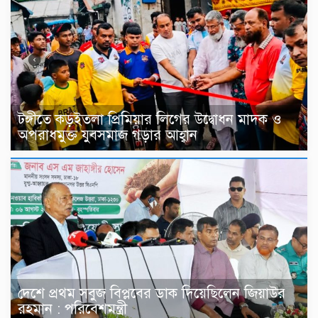
টঙ্গীতে কড়ইতলা প্রিমিয়ার লিগের উদ্বোধন মাদক ও
অপরাধমুক্ত যুবসমাজ গড়ার আহ্বান
দেশে প্রথম সবুজ বিপ্লবের ডাক দিয়েছিলেন জিয়াউর
রহমান : পরিবেশমন্ত্রী