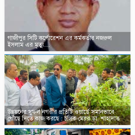
গাজীপুর সিটি কর্পোরেশন এর কর্মকর্তার নজরুল
ইসলাম এর মৃত্যু…
উন্নয়নের সুফল নগরীর প্রতিটি ওয়ার্ডে সমানভাবে
পৌঁছে দিতে কাজ করছে : চসিক মেয়র ডা. শাহাদাত