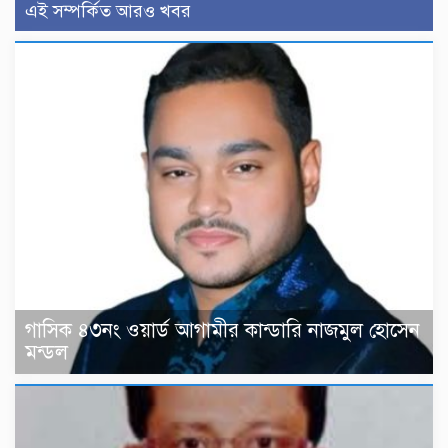
এই সম্পর্কিত আরও খবর
গাসিক ৪৩নং ওয়ার্ড আগামীর কান্ডারি নাজমুল হোসেন
মন্ডল