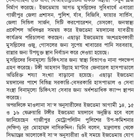
সেনাবাহিনী ৫টি এবং বিআইডব্লিউটিএ একটি অস্থায়ী পল্টুন ব্রিজ
নির্মাণ করেছে। ইজতেমায় আগত মুসল্লিদের সুবিধার্থে এবারো
গাজীপুর জেলা প্রশাসন, পুলিশ, র্যাব, বিজিবি, ফায়ার সার্ভিস,
জেলা সিভিল সার্জন, সিটি করপোরেশন, ডেসকো, জনস্বাস্থ্য
প্রকৌশল অধিদপ্তর সমন্বয় করে ইজতেমা ময়দানের যাবতীয়
কার্যক্রম পরিচালনা করছেন। এছাড়া ইজতেমায় অংশগ্রহণকারী
মুসল্লিদের ওজু, গোসলের জন্য সুপেয় খাবারের পানি সরবরাহ,
রান্নার জন্য উপযুক্ত স্থান নির্বাচন করে দেওয়া হয়েছে।
মুসল্লিদের বিনামূল্যে চিকিৎসার জন্য স্বাস্থ্য বিভাগও নানা পদক্ষেপ
গ্রহণ করেছে। টঙ্গী আহসান উল্লাহ মাস্টার জেনারেল হাসপাতালে
অতিরিক্ত শয্যা সংখ্যা বাড়ানো হয়েছে। এছাড়া ইজতেমা
ময়দানের পাশে বিভিন্ন সরকারি-বেসরকারি হাসপাতাল ও সেবা
সংস্থা বিনামূল্যে চিকিৎসা সেবার জন্য অর্ধশতাধিক ক্যাম্প স্থাপন
করেছে।
অপরদিকে মাওলানা সা’দ অনুসারীদের ইজতেমা আগামী ১৪, ১৫
ও ১৬ ফেব্রুয়ারি টঙ্গীর ইজতেমা ময়দানে অনুষ্ঠিত হবে বলে
জানিয়েছেন গাজীপুর মেট্রোপলিটন পুলিশের উপ-কমিশনার
(দক্ষিণ) নুর মোহাম্মদ নাসিরুদ্দিন। তিনি বলেন, মন্ত্রণালয় থেকে
সিদ্ধান্তের আলোকেই সা’দ অনুসারীরা ওই সময়ে ইজতেমায় যোগ