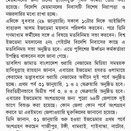
মেহমানদের জন্য টিনের ছাউনিযুক্ত পৃথক কামরা তৈরি করা
হয়েছে। বিদেশি মেহমানদের নিবাসটি বিশেষ নিরাপত্তা ও
নজরদারির মধ্যে রাখা হচ্ছে।
এদিকে বুধবার (২৯ জানুয়ারি) সকাল ১০টার দিকে আইজিপি
বাহারুল আলম ইজতেমা ময়দান পরিদর্শন করবেন। পরে তিনি
গণমাধ্যম কর্মীদের সঙ্গে এ বিষয়ে মতবিনিময় সভা করবেন। বিশ্ব
ইজতেমা ময়দানের ২নং গেইটের বিদেশি নিবাসের কাছে এ
মতবিনিময় সভা অনুষ্ঠিত হবে। এতে পুলিশের ঊর্ধ্বতন কর্মকর্তারা
উপস্থিত থাকবেন বলে জানা গেছে।
তাবলিগ জামাত বাংলাদেশ শুরায়ি নেজামের মিডিয়া সমন্বয়ক
হাবিবুল্লাহ রায়হান জানান, এবারের ইজতেমা হযরত ওলামায়ে
কেরামের তত্ত্বাবধানে শুরায়ি নেজামের অধীনে দুই পর্বে অনুষ্ঠিত
হচ্ছে। প্রথম পর্ব ৩১ জানুয়ারি, ১ ও ২ ফেব্রুয়ারি অনুষ্ঠিত হবে।
বিরতিহীনভাবে দ্বিতীয় পর্ব ৩, ৪ ও ৫ ফেব্রুয়ারি অনুষ্ঠিত হবে।
এবারের ইজতেমায় অংশগ্রহণের জন্য পুরো ৬৪টি জেলাকে দুই
ভাগে বিভক্ত করা হয়েছে। কোন জেলা কোন পর্বে অংশগ্রহণ
করবে তা এরইমধ্যে জেলাওয়ারি মুরুব্বিদের জানানো হয়েছে।
তিনি জানান, ৩১ জানুয়ারি শুরু হওয়া ইজতেমার প্রথম পর্বে
অংশগ্রহণ করছেন গাজীপুর, টঙ্গী, ধামরাই, গাইবান্ধা, নাটোর,