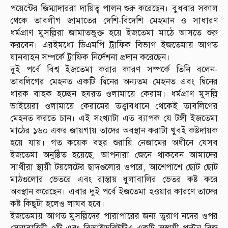
পয়েন্টের জিম্মাদাররা দায়িত্ব পালন শুরু করেছেন। বুধবার সকাল
থেকে তাবলীগ জামাতের দেশি-বিদেশি মেহমান ও সাধারণ
ধর্মপ্রাণ মুসল্লিরা জামাতভুক্ত হয়ে ইজতেমা মাঠে আসতে শুরু
করবেন। এরইমধ্যে ডিএমপি ট্রাফিক বিভাগ ইজতেমায় আগত
যানবাহন সম্পর্কে ট্রাফিক নির্দেশনা প্রদান করেছেন।
দুই পর্বে বিশ্ব ইজতেমা করার কারণ সম্পর্কে তিনি বলেন-
তাবলিগের মেহনত একটি দ্বিনের অন্যতম মেহনত এবং দ্বিনের
ধারক বাহক হচ্ছেন হযরত ওলামায়ে কেরাম। ধর্মপ্রাণ মুসল্লি
ভাইয়েরা ওলামায়ে কেরামের তত্ত্বাবধানে থেকেই তাবলিগের
মেহনত করতে চান। এই সংখ্যাটা এত ব্যাপক যে টঙ্গী ইজতেমা
মাঠের ১৬০ একর জায়গায় তাদের অবস্থান করাটা খুবই কষ্টদায়ক
হয়ে যায়। গত কয়েক বছর শুরায়ি নেজামের অধীনে যেসব
ইজতেমা অনুষ্ঠিত হয়েছে, আপনারা জেনে থাকবেন আমাদের
সাথীরা স্থায়ী টয়লেটের ছাদগুলোর ওপরে, আশেপাশে ছোট ছোট
মাঠগুলোর ভেতরে এবং রাস্তায় ধুলাবালির ভেতর কষ্ট করে
অবস্থান করেছেন। এবার দুই পর্বে ইজতেমা হওয়ার কারণে তাদের
কষ্ট কিছুটা হলেও লাঘব হবে।
ইজতেমায় আগত মুসল্লিদের পারাপারের জন্য তুরাগ নদের ওপর