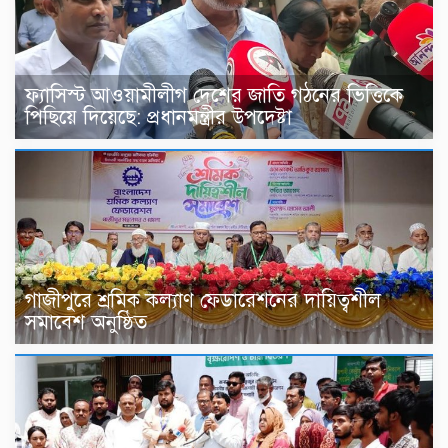
ফ্যাসিস্ট আওয়ামীলীগ দেশের জাতি গঠনের ভিত্তিকে
পিছিয়ে দিয়েছে: প্রধানমন্ত্রীর উপদেষ্টা
গাজীপুরে শ্রমিক কল্যাণ ফেডারেশনের দায়িত্বশীল
সমাবেশ অনুষ্ঠিত