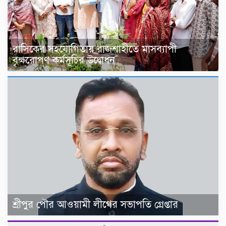
রাসিকের সহযোগিতায় রাজশাহীতে মাসব্যাপী
বৃক্ষরোপণ কর্মসূচির উদ্বোধন
শ্রীপুর পৌর আওয়ামী লীগের সভাপতি গ্রেপ্তার