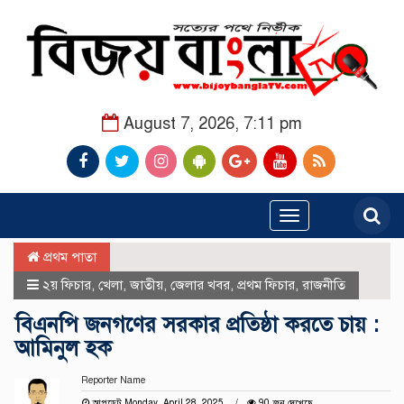
August 7, 2026, 7:11 pm
Toggle
navigation
প্রথম পাতা
২য় ফিচার
,
খেলা
,
জাতীয়
,
জেলার খবর
,
প্রথম ফিচার
,
রাজনীতি
বিএনপি জনগণের সরকার প্রতিষ্ঠা করতে চায় :
আমিনুল হক
Reporter Name
আপডেট Monday, April 28, 2025
90 জন দেখেছে