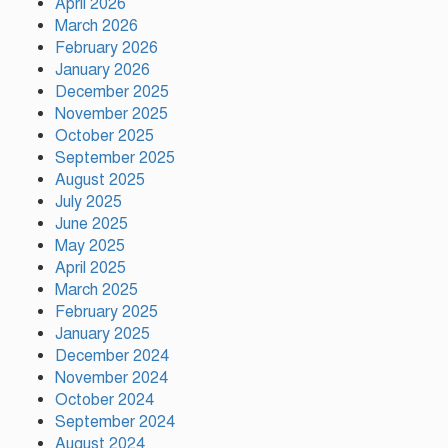
April 2026
গাজীপুরে শ্রমিক কল্যাণ ফেডারেশনের
March 2026
দায়িত্বশীল সমাবেশ অনুষ্ঠিত
February 2026
January 2026
December 2025
রাসিকের সহযোগিতায় রাজশাহীতে
November 2025
মাসব্যাপী বৃক্ষরোপণ কর্মসূচির উদ্বোধন
October 2025
September 2025
August 2025
শ্রীপুর পৌর আওয়ামী লীগের সভাপতি
July 2025
গ্রেপ্তার
June 2025
May 2025
April 2025
March 2025
ওমরা হজ পালন শেষে দেশে ফিরলেন
February 2025
পীরজাদা মোঃ নোয়াব আলী, শুভেচ্ছা
January 2025
জানালেন মোবারক হোসেন রনি
December 2024
November 2024
October 2024
September 2024
লামকাইন জামে মসজিদ, মুন্সি ছাবির
August 2024
উদ্দিন আহম্মদ ওয়াক্ফ এস্টেট এর