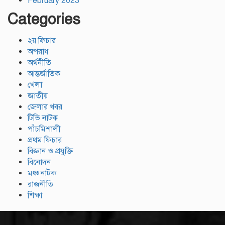
February 2023
Categories
২য় ফিচার
অপরাধ
অর্থনীতি
আন্তর্জাতিক
খেলা
জাতীয়
জেলার খবর
টিভি নাটক
পাঁচমিশালী
প্রথম ফিচার
বিজ্ঞান ও প্রযুক্তি
বিনোদন
মঞ্চ নাটক
রাজনীতি
শিক্ষা