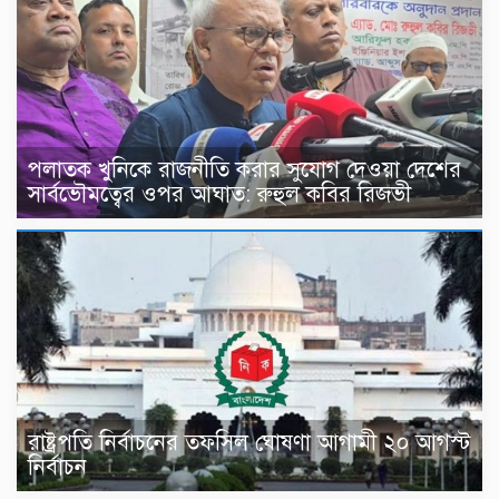
পলাতক খুনিকে রাজনীতি করার সুযোগ দেওয়া দেশের
সার্বভৌমত্বের ওপর আঘাত: রুহুল কবির রিজভী
রাষ্ট্রপতি নির্বাচনের তফসিল ঘোষণা আগামী ২০ আগস্ট
নির্বাচন