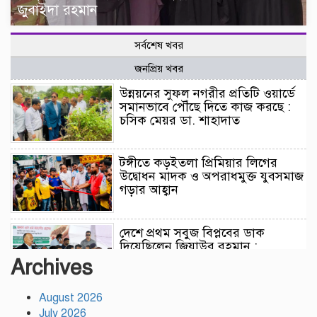
জুবাইদা রহমান
সর্বশেষ খবর
জনপ্রিয় খবর
উন্নয়নের সুফল নগরীর প্রতিটি ওয়ার্ডে
সমানভাবে পৌঁছে দিতে কাজ করছে :
চসিক মেয়র ডা. শাহাদাত
টঙ্গীতে কড়ইতলা প্রিমিয়ার লিগের
উদ্বোধন মাদক ও অপরাধমুক্ত যুবসমাজ
গড়ার আহ্বান
দেশে প্রথম সবুজ বিপ্লবের ডাক
দিয়েছিলেন জিয়াউর রহমান :
পরিবেশমন্ত্রী
Archives
August 2026
রাজবাড়ীতে স্টার্লিং সাবমেশিনগানসহ
July 2026
দুই অস্ত্রধারী গ্রেপ্তার, ৩৪ রাউন্ড গুলি