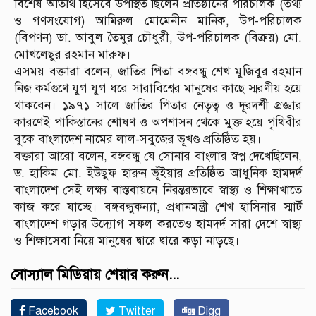
বিশেষ অতিথি হিসেবে উপস্থিত ছিলেন প্রতিষ্ঠানের পরিচালক (তথ্য
ও গণসংযোগ) আমিরুল মোমেনীন মানিক, উপ-পরিচালক
(বিপণন) ডা. আবুল তৈমুর চৌধুরী, উপ-পরিচালক (বিক্রয়) মো.
মোখলেছুর রহমান মারুফ।
এসময় বক্তারা বলেন, জাতির পিতা বঙ্গবন্ধু শেখ মুজিবুর রহমান
নিজ কর্মগুণে যুগ যুগ ধরে সারাবিশ্বের মানুষের কাছে স্মরণীয় হয়ে
থাকবেন। ১৯৭১ সালে জাতির পিতার নেতৃত্ব ও দূরদর্শী প্রজ্ঞার
কারণেই পাকিস্তানের শোষণ ও অপশাসন থেকে মুক্ত হয়ে পৃথিবীর
বুকে বাংলাদেশ নামের লাল-সবুজের ভূখণ্ড প্রতিষ্ঠিত হয়।
বক্তারা আরো বলেন, বঙ্গবন্ধু যে সোনার বাংলার স্বপ্ন দেখেছিলেন,
ড. হাকিম মো. ইউছুফ হারুন ভূঁইয়ার প্রতিষ্ঠিত আধুনিক হামদর্দ
বাংলাদেশ সেই লক্ষ্য বাস্তবায়নে নিরন্তরভাবে স্বাস্থ্য ও শিক্ষাখাতে
কাজ করে যাচ্ছে। বঙ্গবন্ধুকন্যা, প্রধানমন্ত্রী শেখ হাসিনার স্মার্ট
বাংলাদেশ গড়ার উদ্যোগ সফল করতেও হামদর্দ সারা দেশে স্বাস্থ্য
ও শিক্ষাসেবা নিয়ে মানুষের দ্বারে দ্বারে কড়া নাড়ছে।
সোস্যাল মিডিয়ায় শেয়ার করুন...
Facebook
Twitter
Digg