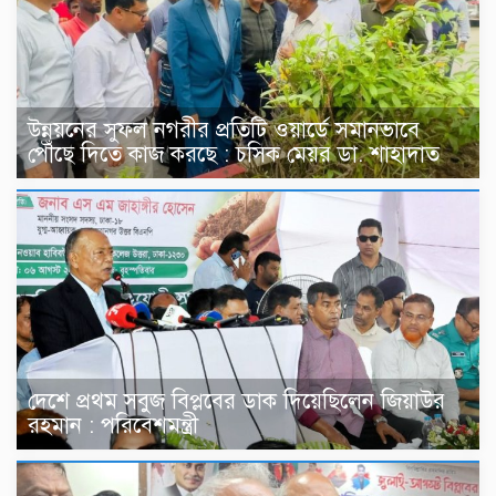
উন্নয়নের সুফল নগরীর প্রতিটি ওয়ার্ডে সমানভাবে
পৌঁছে দিতে কাজ করছে : চসিক মেয়র ডা. শাহাদাত
দেশে প্রথম সবুজ বিপ্লবের ডাক দিয়েছিলেন জিয়াউর
রহমান : পরিবেশমন্ত্রী