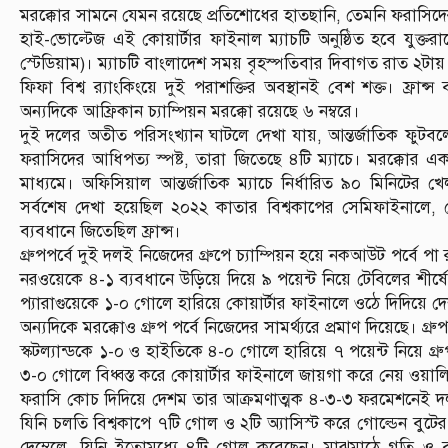
মরক্কোর সামনে যেমন রয়েছে প্রতিশোধের হাতছানি, তেমনি ফরাসিদের
হাই-ভোল্টেজ এই কোয়ার্টার ফাইনাল ম্যাচটি অনুষ্ঠিত হবে যুক্তরাষ্
স্টেডিয়াম)। ম্যাচটি বাংলাদেশ সময় বৃহস্পতিবার দিবাগত রাত ২টায় 
ফিফা বিশ্ব র‌্যাংকিংয়ে দুই পরাশক্তির অবস্থানই বেশ শক্ত। ফ্রান্স বর
অন্যদিকে আফ্রিকান চ্যাম্পিয়ন মরক্কো রয়েছে ৬ নম্বরে।
দুই দলের অতীত পরিসংখ্যান ঘাটলে দেখা যায়, আন্তর্জাতিক ফুটবলে 
ফরাসিদের আধিপত্য স্পষ্ট, তারা জিতেছে ৪টি ম্যাচে। মরক্কোর 
মাধ্যমে। অফিসিয়াল আন্তর্জাতিক ম্যাচে নির্ধারিত ৯০ মিনিটের খ
সর্বশেষ দেখা হয়েছিল ২০২২ কাতার বিশ্বকাপের সেমিফাইনালে, যে
ব্যবধানে জিতেছিল ফ্রান্স।
গ্রুপপর্বে দুই দলই নিজেদের গ্রুপে চ্যাম্পিয়ন হয়ে নকআউট পর্বে 
নরওয়েকে ৪-১ ব্যবধানে উড়িয়ে দিয়ে ৯ পয়েন্ট নিয়ে টেবিলের শীর্ষ
প্যারাগুয়েকে ১-০ গোলে হারিয়ে কোয়ার্টার ফাইনালে ওঠে দিদিয়ে দে
অন্যদিকে মরক্কোও গ্রুপ পর্বে নিজেদের সামর্থ্যরে প্রমাণ দিয়েছে। গ্র
স্কটল্যান্ডকে ১-০ ও হাইতিকে ৪-০ গোলে হারিয়ে ৭ পয়েন্ট নিয়ে গ্
৩-০ গোলে বিধ্বস্ত করে কোয়ার্টার ফাইনালে জায়গা করে নেয় ওয়ালি
ফরাসি কোচ দিদিয়ে দেশম তার আক্রমণাত্মক ৪-৩-৩ ফরমেশনেই দল
যিনি চলতি বিশ্বকাপে ৭টি গোল ও ২টি অ্যাসিস্ট করে গোল্ডেন ব
দেম্বেলে, যিনি ইতোমধ্যে ৪টি গোল করেছেন। মাঝমাঠে গতি ও বল 