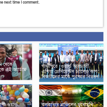
the next time I comment.
ি থেকে
গাজীপুরে ‘ওয়ার্ল্ড আরচ্যারী
কে এই অ্যাডাম
এশিয়া প্রেসিডেন্টস চ্যালেঞ্জ কাপ’
বিজয়ীদের মাঝে পুরষ্কার বিতরণ
পী ওয়ার্ল্ড
কলকাতায় ব্রাজিলের মুখোমুখি