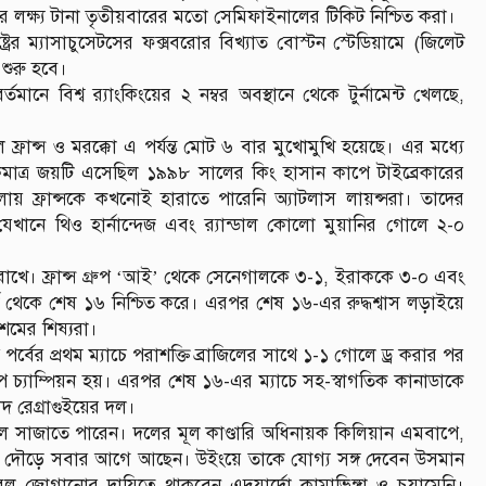
 লক্ষ্য টানা তৃতীয়বারের মতো সেমিফাইনালের টিকিট নিশ্চিত করা।
ট্রের ম্যাসাচুসেটসের ফক্সবরোর বিখ্যাত বোস্টন স্টেডিয়ামে (জিলেট
শুরু হবে।
্তমানে বিশ্ব র‌্যাংকিংয়ের ২ নম্বর অবস্থানে থেকে টুর্নামেন্ট খেলছে,
ফ্রান্স ও মরক্কো এ পর্যন্ত মোট ৬ বার মুখোমুখি হয়েছে। এর মধ্যে
একমাত্র জয়টি এসেছিল ১৯৯৮ সালের কিং হাসান কাপে টাইব্রেকারের
েলায় ফ্রান্সকে কখনোই হারাতে পারেনি অ্যাটলাস লায়ন্সরা। তাদের
খানে থিও হার্নান্দেজ এবং র‌্যান্ডাল কোলো মুয়ানির গোলে ২-০
পা রাখে। ফ্রান্স গ্রুপ ‘আই’ থেকে সেনেগালকে ৩-১, ইরাককে ৩-০ এবং
ে থেকে শেষ ১৬ নিশ্চিত করে। এরপর শেষ ১৬-এর রুদ্ধশ্বাস লড়াইয়ে
শমের শিষ্যরা।
ুপ পর্বের প্রথম ম্যাচে পরাশক্তি ব্রাজিলের সাথে ১-১ গোলে ড্র করার পর
রুপ চ্যাম্পিয়ন হয়। এরপর শেষ ১৬-এর ম্যাচে সহ-স্বাগতিক কানাডাকে
দ রেগ্রাগুইয়ের দল।
 সাজাতে পারেন। দলের মূল কাণ্ডারি অধিনায়ক কিলিয়ান এমবাপে,
ুটের দৌড়ে সবার আগে আছেন। উইংয়ে তাকে যোগ্য সঙ্গ দেবেন উসমান
জোগানোর দায়িত্বে থাকবেন এদুয়ার্দো কামাভিঙ্গা ও চুয়ামেনি।