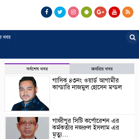
র খবর
সর্বশেষ খবর
জনপ্রিয় খবর
গাসিক ৪৩নং ওয়ার্ড আগামীর
কান্ডারি নাজমুল হোসেন মন্ডল
গাজীপুর সিটি কর্পোরেশন এর
কর্মকর্তার নজরুল ইসলাম এর
মৃত্যু…