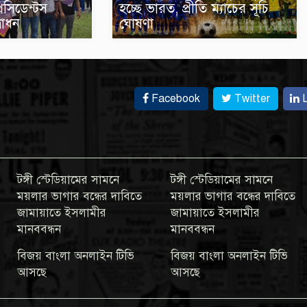
রেসিডেন্টস
হচ্ছে ভারত, প্রীতি ম্যাচের সূচি
বোধন
ঘোষণা
Facebook
Twitter
L
টঙ্গী স্টেডিয়ামের সামনে
টঙ্গী স্টেডিয়ামের সামনে
ময়লার ভাগার বন্ধের দাবিতে
ময়লার ভাগার বন্ধের দাবিতে
জামায়াতে ইসলামীর
জামায়াতে ইসলামীর
মানববন্ধন
মানববন্ধন
বিজয় বাংলা অনলাইন টিভি
বিজয় বাংলা অনলাইন টিভি
আসছে
আসছে