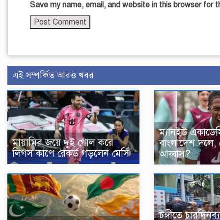
Save my name, email, and website in this browser for 
এই সম্পর্কিত আরও খবর
ম্যানইউ একাডেম
মায়ামির জয়ে দুই গোল করে
বাংলাদেশ দলে, 
লিগস কাপে রেকর্ড গড়লেন মেসি
আব্বাস?
টঙ্গীতে চারদিনব্যা