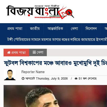
প্রথম পাতা
জাতীয়
আন্তর্জাতিক
খেলা
বিনোদন
অ
টঙ্গী স্টেডিয়ামের সামনে ময়লার ভাগার বন্ধের দাবিতে জামায়াতে ইসলাম
খেলা
প্রথম পাতা
ফুটবল বিশ্বকাপের মঞ্চে আবারও মুখোমুখি দুই চিরচেনা 
Reporter Name
আপডেট Thursday, July 9, 2026
51 জন দেখেছে