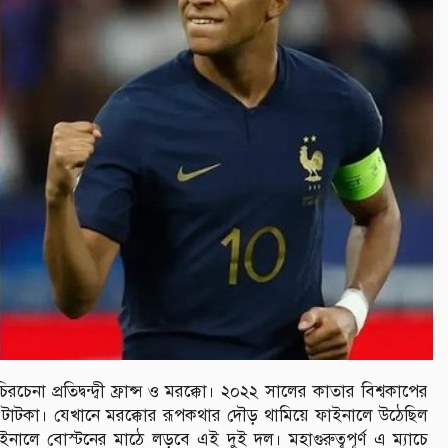
েনা প্রতিদ্বন্দ্বী ফ্রান্স ও মরক্কো। ২০২২ সালের কাতার বিশ্বকাপের
ে টাটকা। যেখানে মরক্কোর রূপকথার দৌড় থামিয়ে ফাইনালে উঠেছিল
ালে বোস্টনের মাঠে লড়বে এই দুই দল। মহাগুরুত্বপূর্ণ এ ম্যাচে