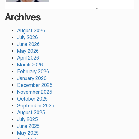
উন্নয়নের সুফল নগরীর প্রতিটি
Archives
ওয়ার্ডে সমানভাবে পৌঁছে দিতে কাজ
করছে : চসিক মেয়র ডা. শাহাদাত
August 2026
July 2026
টঙ্গীতে কড়ইতলা প্রিমিয়ার লিগের
June 2026
উদ্বোধন মাদক ও অপরাধমুক্ত
May 2026
যুবসমাজ গড়ার আহ্বান
April 2026
March 2026
February 2026
দেশে প্রথম সবুজ বিপ্লবের ডাক
January 2026
দিয়েছিলেন জিয়াউর রহমান :
December 2025
পরিবেশমন্ত্রী
November 2025
October 2025
রাজবাড়ীতে স্টার্লিং
September 2025
সাবমেশিনগানসহ দুই অস্ত্রধারী
August 2025
গ্রেপ্তার, ৩৪ রাউন্ড গুলি উদ্ধার
July 2025
June 2025
May 2025
মায়ামির জয়ে দুই গোল করে লিগস