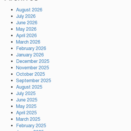
August 2026
সাকিবকে দেশে ফেরানো নিয়ে আগের
July 2026
অবস্থান থেকে সরে গেলেন ক্রীড়া
প্রতিমন্ত্রী
June 2026
May 2026
April 2026
বৃক্ষরোপণে পরিবেশের ভারসাম্য ও
March 2026
সমৃদ্ধ বাংলাদেশ গড়ার ডাক:
February 2026
পিরোজপুরে বৃক্ষমেলা উদ্বোধন
January 2026
December 2025
November 2025
নতুন কোনো ফ্যাসিবাদকে মাথাচাড়া
দিয়ে উঠতে দেওয়া হবে না: ছাত্র
October 2025
জমিয়ত
September 2025
August 2025
July 2025
আমিও চাই, শেখ হাসিনা ডিসেম্বরে
June 2025
দেশে ফিরে আইনি পথে হাঁটুক:
May 2025
আইনমন্ত্রী
April 2025
March 2025
February 2025
ফ্যাসিস্ট আওয়ামীলীগ দেশের জাতি