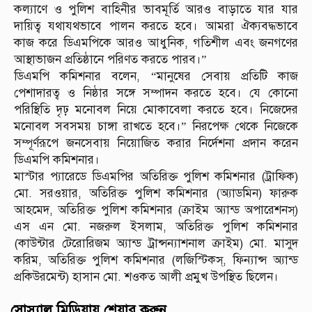
কল্যাণে ও পুলিশ বাহিনীর ভাবমূর্তি আরও বাড়াতে যার যার
দায়িত্ব যথাযথভাবে পালন করতে হবে। আমরা ঐক্যবদ্ধভাবে
কাজ করে ডিএমপিকে আরও আধুনিক, গতিশীল এবং জনগণের
আস্থাভাজন প্রতিষ্ঠানে পরিণত করতে পারব।”
ডিএমপি কমিশনার বলেন, “মানুষের সেবায় প্রতিটি কাজ
পেশাদারত্ব ও নিষ্ঠার সঙ্গে সম্পাদন করতে হবে। যে কোনো
পরিস্থিতি দৃঢ় মনোবল নিয়ে মোকাবেলা করতে হবে। নিজেদের
মনোবল সবসময় চাঙ্গা রাখতে হবে।” নিরপেক্ষ থেকে নিজেকে
সম্পূর্ণরূপে জনসেবায় নিয়োজিত করার নির্দেশনা প্রদান করেন
ডিএমপি কমিশনার।
মাস্টার প্যারেডে ডিএমপির অতিরিক্ত পুলিশ কমিশনার (ট্রাফিক)
মো. সরওয়ার, অতিরিক্ত পুলিশ কমিশনার (অ্যাডমিন) ফারুক
আহমেদ, অতিরিক্ত পুলিশ কমিশনার (ক্রাইম অ্যান্ড অপারেশনস্)
এস এন মো. নজরুল ইসলাম, অতিরিক্ত পুলিশ কমিশনার
(কাউন্টার টেরোরিজম অ্যান্ড ট্রান্সন্যাশনাল ক্রাইম) মো. মাসুদ
করিম, অতিরিক্ত পুলিশ কমিশনার (লজিস্টিকস্, ফিন্যান্স অ্যান্ড
প্রকিউরমেন্ট) হাসান মো. শওকত আলী প্রমুখ উপস্থিত ছিলেন।
সোস্যাল মিডিয়ায় শেয়ার করুন...