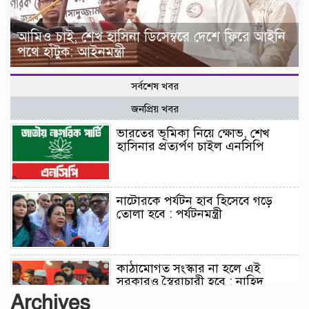
আমিও চাই, শেখ হাসিনা ডিসেম্বরে দেশে ফিরে আইনি
পথে হাঁটুক: আইনমন্ত্রী
সর্বশেষ খবর
জনপ্রিয় খবর
ভারতের ভূমিকা নিয়ে ক্ষোভ, শেখ
হাসিনার প্রত্যর্পণ চাইল এনসিপি
নাটোরকে পর্যটন হাব হিসেবে গড়ে
তোলা হবে : পর্যটনমন্ত্রী
কাঠামোগত সংস্কার না হলে এই
সরকারও স্বৈরাচারী হবে : নাহিদ
ইসলাম
Archives