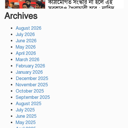
কাঠামোগত সংস্কার না হলে এই
সরকারও স্বৈরাচারী হবে : নাহিদ
Archives
ইসলাম
August 2026
সাকিবকে দেশে ফেরানো নিয়ে
July 2026
আগের অবস্থান থেকে সরে গেলেন
June 2026
ক্রীড়া প্রতিমন্ত্রী
May 2026
April 2026
বৃক্ষরোপণে পরিবেশের ভারসাম্য ও
March 2026
সমৃদ্ধ বাংলাদেশ গড়ার ডাক:
February 2026
পিরোজপুরে বৃক্ষমেলা উদ্বোধন
January 2026
December 2025
November 2025
নতুন কোনো ফ্যাসিবাদকে মাথাচাড়া
October 2025
দিয়ে উঠতে দেওয়া হবে না: ছাত্র
September 2025
জমিয়ত
August 2025
July 2025
আমিও চাই, শেখ হাসিনা ডিসেম্বরে
June 2025
দেশে ফিরে আইনি পথে হাঁটুক:
May 2025
আইনমন্ত্রী