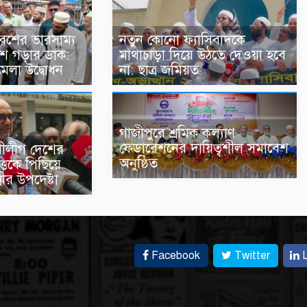
বেশের ভারসাম্য
নতুন কোনো ফ্যাসিবাদকে
দেশ গড়ার ডাক:
মাথাচাড়া দিয়ে উঠতে দেওয়া হবে
মেলা উদ্বোধন
না: ছাত্র জমিয়ত
গাজীপুরে শ্রমিক কল্যাণ
ফেডারেশনের দায়িত্বশীল সমাবেশ
মীলীগ দেশের
অনুষ্ঠিত
তিকে পিছিয়ে
্রীর উপদেষ্টা
Facebook
Twitter
L