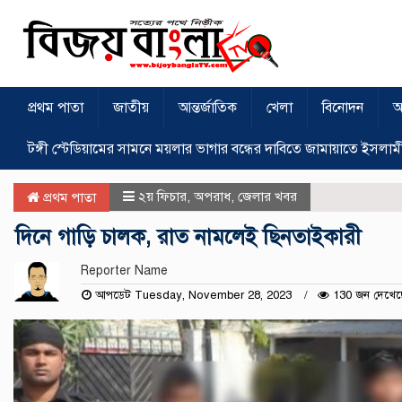
প্রথম পাতা
জাতীয়
আন্তর্জাতিক
খেলা
বিনোদন
অ
টঙ্গী স্টেডিয়ামের সামনে ময়লার ভাগার বন্ধের দাবিতে জামায়াতে ইসলাম
২য় ফিচার
,
অপরাধ
,
জেলার খবর
প্রথম পাতা
দিনে গাড়ি চালক, রাত নামলেই ছিনতাইকারী
Reporter Name
আপডেট Tuesday, November 28, 2023
130 জন দেখেছ