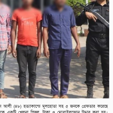
 আলী (৪৮) হত্যাকান্ডে মূলহোতা সহ ৫ জনকে গ্রেফতার করেছে
ে একটি খেলনা পিস্তল, টাকা ও মোবাইলফোন উদ্ধার করা হয়।