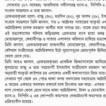
সোমবার (২৭ নভেম্বর) আশুলিয়ার নবীনগরস্থ র‌্যাব-৪, সিপিসি-২ 
সংবাদ সম্মেলনে এ তথ্য জানান।
গ্রেফতারকৃতরা হলো- রাজু (৩০), মহসিন (৪০), নূর আলম (২৮), ই
সংবাদ সম্মেলনে তিনি জানান, গত ৮ অক্টোবর সাভারের ভাকুর্তা 
অটোরিকশা চালক রমজান আলীর বলে সনাক্ত হয়। যাকে হত্যা কর
ওই হত্যাকান্ডের ঘটনায় জড়িতদের গ্রেফতারে র‍্যাব ছায়া তদন্
মোহাম্মদপুর, কেরানীগঞ্জ ও সাভার এলাকায় অভিযান চালিয়ে হত্যা
তিনি জানান, গ্রেফতারকৃতরা রাজধানীর মোহাম্মদপুর, কেরানীগঞ
কৌশলে যাত্রীসেজে অটোরিকশায় উঠে সুযোগবুঝে জোরপূর্বক ছিনিয়ে ন
ফেলে রেখে যেত।
তিনি আরও জানান, গ্রেফতারকৃতরা প্রাথমিক জিজ্ঞাসাবাদে জানিয়
মূলহোতা রাজু ও তার সহযোগী ইসমাইল যাত্রীবেশে রমজান আলীর অ
অনুযায়ী ভাকুর্তা কাইশার চর এলাকার একটি কলাবাগানে নিয়ে যায়
সেখানে পূর্ব থেকে ওৎ পেতে থাকা অপর সদস্যদের সহায়তায় অটোরি
ও আয়ের একমাত্র অবলম্বন রক্ষার্থে ডাক চিৎকার শুরু করে। এসময় তা
লাশ সেখানে ফেলে রেখে সাথে থাকা অটোরিকশা, টাকা ও মোবাইল 
র‌্যাব-৪, সিপিসি-২ এর কোম্পানি কমান্ডার লেফটেন্যান্ট কমান্ডার র
প্রক্রিয়াধীন রয়েছে।