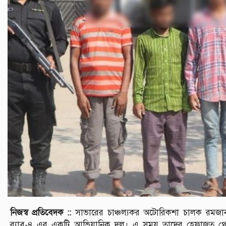
নিজস্ব প্রতিবেদক ::
সাভারের চাঞ্চল্যকর অটোরিকশা চালক রমজান
র‍্যাব-৪ এর একটি আভিযানিক দল। এ সময় তাদের হেফাজত থেক