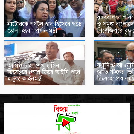
বৃক্ষরোপণে পরি
নাটোরকে পর্যটন হাব হিসেবে গড়ে
ও সমৃদ্ধ বাংলা
তোলা হবে : পর্যটনমন্ত্রী
পিরোজপুরে বৃক্ষ
ফ্যাসিস্ট আওয়া
আমিও চাই, শেখ হাসিনা
জাতি গঠনের ভিত্
ডিসেম্বরে দেশে ফিরে আইনি পথে
দিয়েছে: প্রধানমন্ত
হাঁটুক: আইনমন্ত্রী