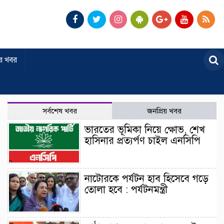
র খবর
সর্বশেষ খবর
জনপ্রিয় খবর
ভারতের ভূমিকা নিয়ে ক্ষোভ, শেখ
হাসিনার প্রত্যর্পণ চাইল এনসিপি
নাটোরকে পর্যটন হাব হিসেবে গড়ে
তোলা হবে : পর্যটনমন্ত্রী