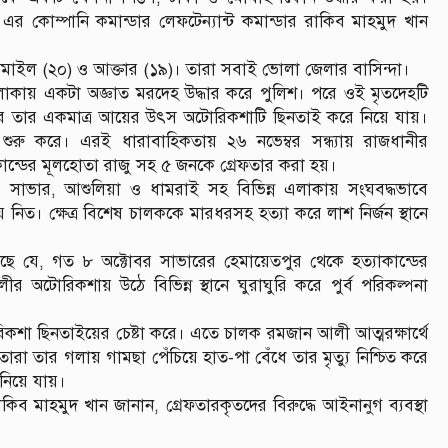
এর কোম্পানি কমান্ডার লেফটেন্যান্ট কমান্ডার রাকিব মাহমুদ খান
সমাইল (২০) ও আক্তার (১৯)। তারা সবাই ভোলা জেলার বাসিন্দা।
এলাকায় একটা অজ্ঞাত মরদেহ উদ্ধার করে পুলিশ। পরে ওই মৃতদেহটি
ে তার একমাত্র আয়ের উৎস অটোরিকশাটি ছিনতাই করে নিয়ে যায়।
ত শুরু করে। এরই ধারাবাহিকতায় ২৬ নভেম্বর সন্ধ্যায় রাজধানীর
কান্ডের মূলহোতা রাজু সহ ৫ জনকে গ্রেফতার করা হয়।
্জ, সাভার, আশুলিয়া ও ধামরাই সহ বিভিন্ন এলাকায় সংঘবদ্ধভাবে
িত। ক্ষেত্র বিশেষ চালককে মারধরসহ হত্যা করে লাশ নির্জন স্থানে
েছে যে, গত ৮ অক্টোবর সাভারের হেমায়েতপুর থেকে হত্যাকান্ডের
টোরিকশায় উঠে বিভিন্ন স্থানে ঘুরাঘুরি করে পুর্ব পরিকল্পনা
৷
কশা ছিনতাইয়ের চেষ্টা করে। এতে চালক রমজান আলী আত্মরক্ষার্থে
রা তার গলায় গামছা পেঁচিয়ে হাত-পা বেঁধে তার মৃত্যু নিশ্চিত করে
নিয়ে যায়।
াকিব মাহমুদ খান জানান, গ্রেফতারকৃতদের বিরুদ্ধে আইনানুগ ব্যবস্থা