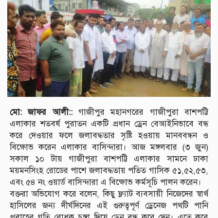
মো: জাফর আলী::
গাজীপুর মহানগরের গাজীপুরা বাশপট্টি
এলাকার শতবর্ষ পুরাতন একটি প্রধান ড্রেন বেআইনিভাবে বন্ধ
করে দেওয়ার ফলে জলাবদ্ধতার সৃষ্টি হওয়ায় মানববন্ধন ও
বিক্ষোভ করেন এলাকার বাসিন্দারা। আজ মঙ্গলবার (৩ জুন)
সকাল ১০ টায় গাজীপুরা বাশপট্টি এলাকার সামনে ঢাকা
ময়মনসিংহ রোডের পাশে জলাবদ্ধতায় পতিত গাসিক ৫১,৫২,৫৩,
এবং ৫৪ নং ওয়ার্ড বাসিন্দারা এ বিক্ষোভ কর্মসূচি পালন করেন।
বক্তরা অভিযোগ করে বলেন, কিছু ফ্ল্যাট ব্যবসায়ী নিজেদের স্বার্থ
হাসিলের জন্য দীর্ঘদিনের এই গুরুত্বপূর্ণ ড্রেনেজ পথটি পানি
প্রবাহের গতি রোধক চুঙ্গা দিয়ে ড্রেন বন্ধ করে দেন। এতে করে