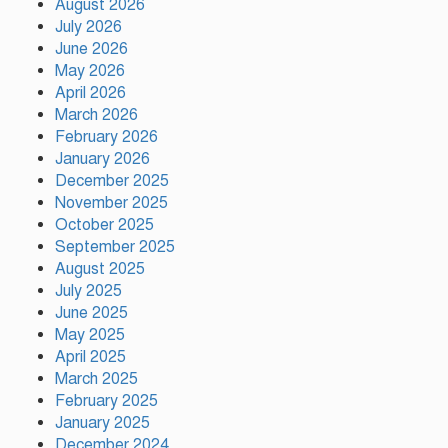
August 2026
তারা দুজন আমার লাইফের পার্ট:
July 2026
শাকিব খান
June 2026
May 2026
April 2026
বরিশালে ১৫ দিনব্যাপী বৃক্ষমেলার
March 2026
উদ্বোধন তথ্যমন্ত্রীর
February 2026
January 2026
December 2025
আনন্দ টিভির সাংবাদিক শেখ রাজিব
November 2025
হাসানের মৃত্যুতে গভীর শোক
October 2025
জানিয়েছেন টঙ্গী রিপোর্টার্স ক্লাবের
September 2025
সভাপতি পীরজাদা মো: নোয়াব আলী
August 2025
July 2025
সেন্টমার্টিনে ২০ হাজার চারা রোপণ
June 2025
করবে কোস্ট গার্ড
May 2025
April 2025
March 2025
February 2025
নারায়ণগঞ্জে চালককে হত্যা করে
অটোরিকশা ছিনতাই, গ্রেপ্তার ২
January 2025
December 2024