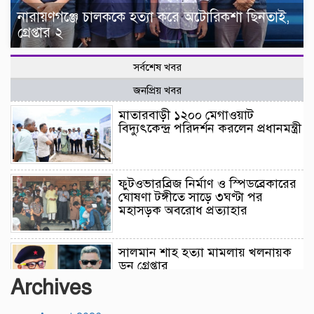
নারায়ণগঞ্জে চালককে হত্যা করে অটোরিকশা ছিনতাই,
গ্রেপ্তার ২
সর্বশেষ খবর
জনপ্রিয় খবর
মাতারবাড়ী ১২০০ মেগাওয়াট
বিদ্যুৎকেন্দ্র পরিদর্শন করলেন প্রধানমন্ত্রী
ফুটওভারব্রিজ নির্মাণ ও স্পিডব্রেকারের
ঘোষণা টঙ্গীতে সাড়ে ৩ঘণ্টা পর
মহাসড়ক অবরোধ প্রত্যাহার
সালমান শাহ হত্যা মামলায় খলনায়ক
ডন গ্রেপ্তার
Archives