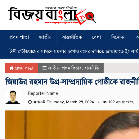
প্রথম পাতা
জাতীয়
আন্তর্জাতিক
খেলা
বিনোদন
অ
টঙ্গী স্টেডিয়ামের সামনে ময়লার ভাগার বন্ধের দাবিতে জামায়াতে ইসলাম
জাতীয়
,
প্রথম ফিচার
,
রাজনীতি
প্রথম পাতা
জিয়াউর রহমান উগ্র-সাম্প্রদায়িক গোষ্ঠীকে রাজনী
Reporter Name
আপডেট Thursday, March 28, 2024
122 জন দেখেছে