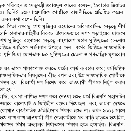
পরিবহন ও সেতুমন্ত্রী ওবায়দুল কাদের বলেছন, স্বৈরাচার জিয়াউর
 তিনিই উগ্র-সাম্প্রদায়িক গোষ্ঠীকে রাজনীতিতে প্রতিষ্ঠিত করেন।
িবার এসব কথা বলেন তিনি।
র পিতা বঙ্গবন্ধু শেখ মুজিবুর রহমানের অবিসংবাদিত নেতৃত্বে দীর্ঘ
নি হানাদারবাহিনীর বিরুদ্ধে ঐক্যবদ্ধভাবে সশস্ত্র লড়াইয়ের মাধ্যমে
শেখ মুজিবুর রহমানের নেতৃত্বে বাংলাদেশ মহান মুক্তিযুদ্ধের চেতনায়
্তিতে জাতিকে সংবিধান উপহার দেন। ধর্মের ভিত্তিতে সাম্প্রদায়িক
খুনি জিয়া-মোশতাক চক্র মুক্তিযুদ্ধের চেতনা ও গণতান্ত্রিক মূল্যবোধ
ষমতাকে পাকাপোক্ত করতে ধর্মের কার্ড ব্যবহার করে; ধর্মভিত্তিক
াম্প্রদায়িকতার বিষবৃক্ষের বীজ বপন এবং উগ্র-সাম্প্রদায়িক গোষ্ঠীকে
াপত্তন হয়। বিরোধী দল বিশেষ করে আওয়ামী লীগকে নির্মূল করার
লানো হয়।’
ি, ব্যবসা-বাণিজ্য দখল করে নেওয়া হচ্ছে মর্মে বিএনপি মহাসচিব
ালাওভাবে বানোয়াট ও ভিত্তিহীন বক্তব্য দিয়েছেন। বরং আমরা দেখতে
। কোথাও রাজনৈতিক প্রতিহিংসার শিকার হচ্ছে না। অথচ ২০০১ সালে
হয়ে লাখ লাখ আওয়ামী লীগ নেতাকর্মীকে ঘর-বাড়ি ছাড়তে হয়েছিল,
দের নির্মম অত্যাচার নির্যাতনের শিকার হতে হয়েছিল। বিএনপি-