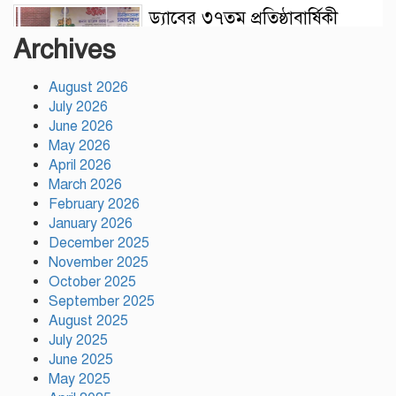
ড্যাবের ৩৭তম প্রতিষ্ঠাবার্ষিকী
উপলক্ষে চিকিৎসক সমাবেশের
Archives
উদ্বোধন করলেন প্রধানমন্ত্রী
August 2026
ভারতের ভূমিকা নিয়ে ক্ষোভ, শেখ
July 2026
হাসিনার প্রত্যর্পণ চাইল এনসিপি
June 2026
May 2026
April 2026
March 2026
নাটোরকে পর্যটন হাব হিসেবে গড়ে
February 2026
তোলা হবে : পর্যটনমন্ত্রী
January 2026
December 2025
November 2025
কাঠামোগত সংস্কার না হলে এই
October 2025
সরকারও স্বৈরাচারী হবে : নাহিদ
September 2025
ইসলাম
August 2025
July 2025
June 2025
সাকিবকে দেশে ফেরানো নিয়ে
May 2025
আগের অবস্থান থেকে সরে গেলেন