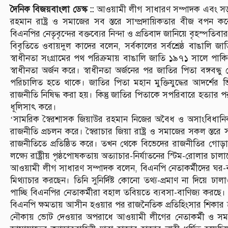
দৈনিক বিজয়বাংলা ডেস্ক ::
আওয়ামী লীগ সাধারণ সম্পাদক এবং সড়ক 
রহমান রাষ্ট্র ও সমাজের সব স্তরে সাম্প্রদায়িকতার বীজ বপন করে।
বিএনপির নেতৃবৃন্দের বক্তব্যের নিন্দা ও প্রতিবাদ জানিয়ে বৃহস্পত
বিবৃতিতে ওবায়দুল কাদের বলেন, সর্বকালের সর্বশ্রেষ্ঠ বাঙালি জাতি
স্বাধীনতা সংগ্রামের পথ পরিক্রমায় বাঙালি জাতি ১৯৭১ সালে পাকিস্তা
স্বাধীনতা অর্জন করে। স্বাধীনতা অর্জনের পর জাতির পিতা বঙ্গবন্ধু 
পরিচালিত হতে থাকে। জাতির পিতা মহান মুক্তিযুদ্ধের আদর্শের ভিত
রাজনীতি নিষিদ্ধ করা হয়। কিন্তু জাতির পিতাকে সপরিবারে হত্যার পর 
ধূলিসাৎ করে।
‘সামরিক স্বৈরশাসক জিয়াউর রহমান নিজের অবৈধ ও অসাংবিধানিক ক্
রাজনীতি প্রচলন করে। স্বৈরাচার জিয়া রাষ্ট্র ও সমাজের সকল স্তরে স
রাজনীতিতে প্রতিষ্ঠিত করে। তখন থেকে বিভেদের রাজনীতির গোড়
লক্ষ্যে রাষ্ট্রীয় পৃষ্ঠপোষকতায় অত্যাচার-নির্যাতনের স্টিম-রোলার চা
আওয়ামী লীগ সাধারণ সম্পাদক বলেন, বিএনপি নেতাকর্মীদের ঘর-বাড়
মিথ্যাচার করছেন। তিনি সুনির্দিষ্ট কোনো তথ্য-প্রমাণ না দিয়ে ঢ
পাচ্ছি বিএনপির নেতাকর্মীরা বহাল তবিয়তে ব্যবসা-বাণিজ্য করছে
বিএনপি ক্ষমতায় আসীন হওয়ার পর রাজনৈতিক প্রতিহিংসার শিকার 
নৌকায় ভোট দেওয়ার অপরাধে আওয়ামী লীগের নেতাকর্মী ও সমর্থক