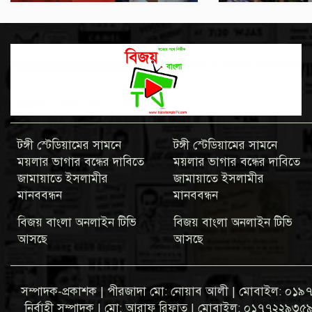
টঙ্গী স্টেডিয়ামের সামনে
টঙ্গী স্টেডিয়ামের সামনে
ময়লার ভাগার বন্ধের দাবিতে
ময়লার ভাগার বন্ধের দাবিতে
জামায়াতে ইসলামীর
জামায়াতে ইসলামীর
মানববন্ধন
মানববন্ধন
বিজয় বাংলা অনলাইন টিভি
বিজয় বাংলা অনলাইন টিভি
আসছে
আসছে
সম্পাদক-প্রকাশক | পীরজাদা মো: নোয়াব আলী | মোবাইল: 
নির্বাহী সম্পাদক | মো: আরাফ রিফাত | মোবাইল: ০১৭৭২২৯৩৫৯৩ ব্