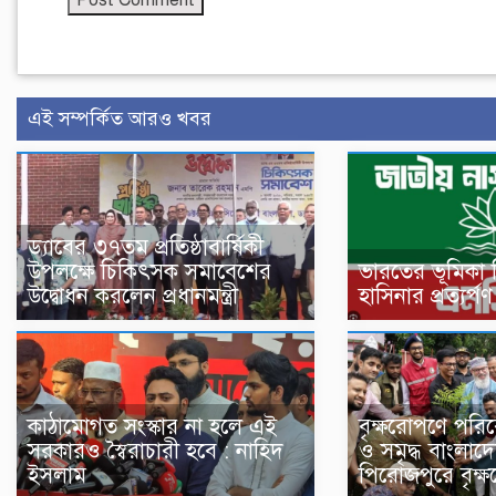
এই সম্পর্কিত আরও খবর
ড্যাবের ৩৭তম প্রতিষ্ঠাবার্ষিকী
উপলক্ষে চিকিৎসক সমাবেশের
ভারতের ভূমিকা 
উদ্বোধন করলেন প্রধানমন্ত্রী
হাসিনার প্রত্যর্
কাঠামোগত সংস্কার না হলে এই
বৃক্ষরোপণে পরি
সরকারও স্বৈরাচারী হবে : নাহিদ
ও সমৃদ্ধ বাংলা
ইসলাম
পিরোজপুরে বৃক্ষ