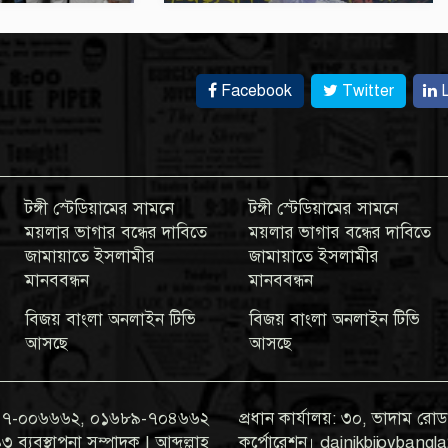
Facebook
Twitter
L
টঙ্গী স্টেডিয়ামের সামনে
টঙ্গী স্টেডিয়ামের সামনে
ময়লার ভাগার বন্ধের দাবিতে
ময়লার ভাগার বন্ধের দাবিতে
জামায়াতে ইসলামীর
জামায়াতে ইসলামীর
মানববন্ধন
মানববন্ধন
বিজয় বাংলা অনলাইন টিভি
বিজয় বাংলা অনলাইন টিভি
আসছে
আসছে
০১৯৭৭-০০৬৬৬২, ০১৬৮৯-৭০৪৬৬২
প্রধান কার্যালয়: ৩০, ভাদাম রোড,
যবস্থাপনা সম্পাদক | আব্দুল্লাহ
কর্পোরেশন। dainikbijoyban