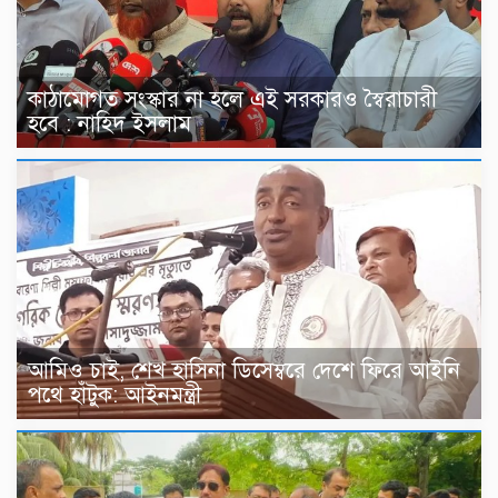
কাঠামোগত সংস্কার না হলে এই সরকারও স্বৈরাচারী
হবে : নাহিদ ইসলাম
আমিও চাই, শেখ হাসিনা ডিসেম্বরে দেশে ফিরে আইনি
পথে হাঁটুক: আইনমন্ত্রী