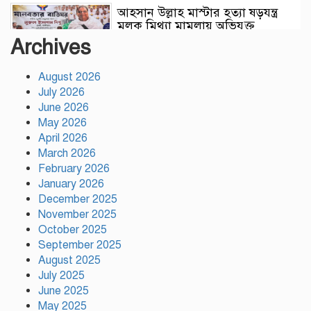
আহসান উল্লাহ মাস্টার হত্যা ষড়যন্ত্র
মূলক মিথ্যা মামলায় অভিযুক্ত
আসামীদের মুক্তি কামনায় দোয়া
Archives
মাহফিল
August 2026
ফ্যাসিবাদের পুনরুত্থান রোধে
July 2026
উসকানিমূলক ফাঁদে পা না দেওয়ার
June 2026
আহ্বান স্বরাষ্ট্রমন্ত্রীর
May 2026
April 2026
রাজধানীতে গোপন বৈঠক, আওয়ামী
March 2026
লীগের ৬ নেতাকর্মী গ্রেপ্তার
February 2026
January 2026
December 2025
November 2025
কালিয়াকৈরে সাড়ে ৪৬ লাখ টাকায়
October 2025
ব্যয়ে সড়ক উন্নয়ন কাজের উদ্বোধন
September 2025
August 2025
July 2025
হিন্দু পরিবারের মেয়ের বিয়েতে মুসলিম
June 2025
প্রতিবেশীদের মানবিক সহযোগিতা,
May 2025