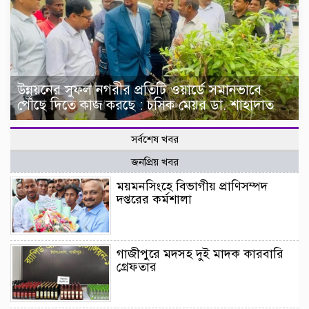
উন্নয়নের সুফল নগরীর প্রতিটি ওয়ার্ডে সমানভাবে
পৌঁছে দিতে কাজ করছে : চসিক মেয়র ডা. শাহাদাত
সর্বশেষ খবর
জনপ্রিয় খবর
ময়মনসিংহে বিভাগীয় প্রাণিসম্পদ
দপ্তরের কর্মশালা
গাজীপুরে মদসহ দুই মাদক কারবারি
গ্রেফতার