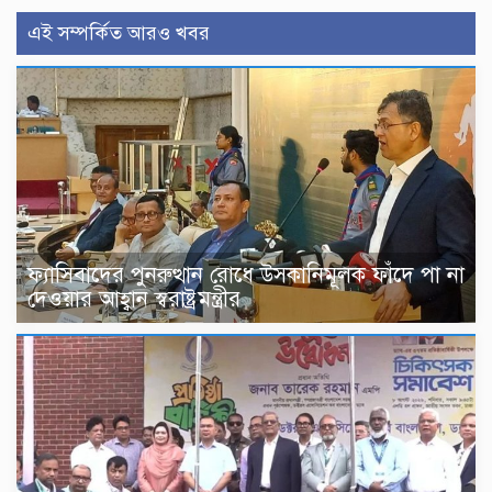
এই সম্পর্কিত আরও খবর
ফ্যাসিবাদের পুনরুত্থান রোধে উসকানিমূলক ফাঁদে পা না
দেওয়ার আহ্বান স্বরাষ্ট্রমন্ত্রীর