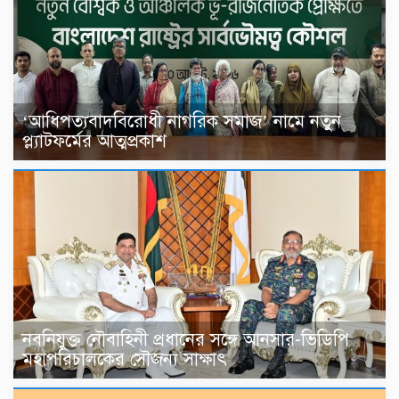
‘আধিপত্যবাদবিরোধী নাগরিক সমাজ’ নামে নতুন
প্ল্যাটফর্মের আত্মপ্রকাশ
নবনিযুক্ত নৌবাহিনী প্রধানের সঙ্গে আনসার-ভিডিপি
মহাপরিচালকের সৌজন্য সাক্ষাৎ