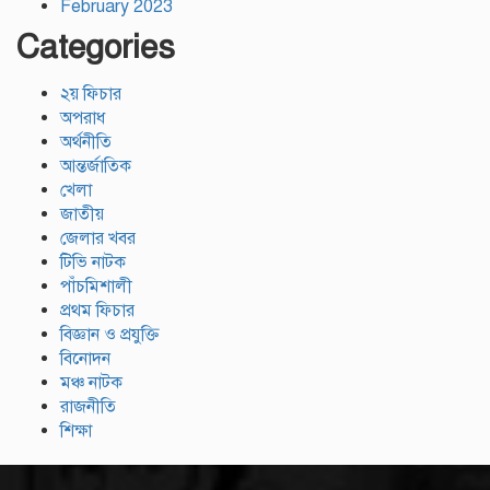
February 2023
Categories
২য় ফিচার
অপরাধ
অর্থনীতি
আন্তর্জাতিক
খেলা
জাতীয়
জেলার খবর
টিভি নাটক
পাঁচমিশালী
প্রথম ফিচার
বিজ্ঞান ও প্রযুক্তি
বিনোদন
মঞ্চ নাটক
রাজনীতি
শিক্ষা