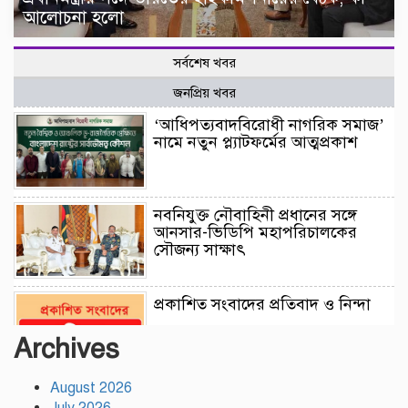
আলোচনা হলো
সর্বশেষ খবর
জনপ্রিয় খবর
‘আধিপত্যবাদবিরোধী নাগরিক সমাজ’
নামে নতুন প্ল্যাটফর্মের আত্মপ্রকাশ
নবনিযুক্ত নৌবাহিনী প্রধানের সঙ্গে
আনসার-ভিডিপি মহাপরিচালকের
সৌজন্য সাক্ষাৎ
প্রকাশিত সংবাদের প্রতিবাদ ও নিন্দা
Archives
August 2026
প্রবাসীদের জন্য আসছে ‘প্রবাসী কার্ড’,