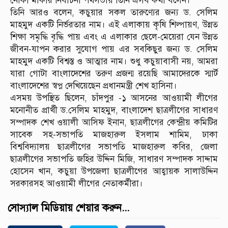
নৌকা মাকার নির্বাচনী পথসভায় তিনি এসব কথা বলেন।
তিনি আরও বলেন, কচুয়ার সকল তারুণ্যের জন্য ড. সেলিম
মাহমুদ একটি নির্ভরতার নাম। এই এলাকায় কৃষি শিল্পায়ণ, উন্নত
শিক্ষা সমৃদ্ধি বৃদ্ধি পায় এবং এ এলাকার ছেলে-মেয়েরা যেন উন্নত
জীবন-যাপন করার সুযোগ পায় এর সবকিছুর জন্য ড. সেলিম
মাহমুদ একটি বিশ্বস্ত ও আত্মার নাম। শুধু কচুয়াবাসী নয়, আমরা
যারা গোটা বাংলাদেশের তরুণ প্রজন্ম রয়েছি আমাদেরকে স্মার্ট
বাংলাদেশের স্বপ্ন দেখিয়েছেন প্রধানমন্ত্রী শেখ হাসিনা।
এসময় উপস্থিত ছিলেন, চাঁদপুর -১ আসনের আওয়ামী লীগের
মনোনীত প্রার্থী ড.সেলিম মাহমুদ, বাংলাদেশ ছাত্রলীগের সাধারণ
সম্পাদক শেখ ওয়ালী আসিফ ইনান, ছাত্রলীগের কেন্দ্রীয় কমিটির
সাবেক সহ-সভাপতি মাজহারুল ইসলাম শামিম, ঢাকা
বিশ্ববিদ্যালয় ছাত্রলীগের সভাপতি মাজহারুল কবির, জেলা
ছাত্রলীগের সভাপতি জহির উদ্দিন মিজি, সাধারণ সম্পাদক সাদ্দাম
হোসেন খান, কচুয়া উপজেলা ছাত্রলীগের আহ্বায়ক সালাউদ্দিন
সরকারসহ আওয়ামী লীগের নেতাকর্মীরা।
সোস্যাল মিডিয়ায় শেয়ার করুন...