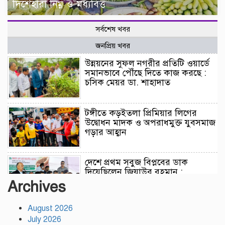
দিশেহারা নিম্ন ও মধ্যবিত্ত
সর্বশেষ খবর
জনপ্রিয় খবর
উন্নয়নের সুফল নগরীর প্রতিটি ওয়ার্ডে
সমানভাবে পৌঁছে দিতে কাজ করছে :
চসিক মেয়র ডা. শাহাদাত
টঙ্গীতে কড়ইতলা প্রিমিয়ার লিগের
উদ্বোধন মাদক ও অপরাধমুক্ত যুবসমাজ
গড়ার আহ্বান
দেশে প্রথম সবুজ বিপ্লবের ডাক
দিয়েছিলেন জিয়াউর রহমান :
পরিবেশমন্ত্রী
Archives
August 2026
রাজবাড়ীতে স্টার্লিং সাবমেশিনগানসহ
July 2026
দুই অস্ত্রধারী গ্রেপ্তার, ৩৪ রাউন্ড গুলি