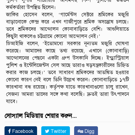
পুলিশ সুপার সারোয়ার আলমসহ শিল্প পুলিশের ঊর্দ্ধতন
কর্মকর্তারা উপস্থিত ছিলেন।
জাকির হোসেন বলেন, ‘গার্মেন্টস সেক্টরে শ্রমিকের মজুরি
বাড়ানোকে কেন্দ্র করে এখন গাজীপুরে শ্রমিক অসন্তোষ চলছে।
তবে শ্রমিকদের আন্দোলন কোনাবাড়িতে বেশি। আশুলিয়াতে
কিছুটা থাকলেও চট্টগ্রামে কোনো আন্দোলন নেই।’
ডিআইজি বলেন, ‘ইতোমধ্যে সরকার নূন্যতম মজুরি ঘোষণা
করেছে। আমাদের কাছে তথ্য রয়েছে, এখানে (কোনাবাড়ি)
আন্দোলনের পেছনে একটা গ্রুপ উসকানি দিচ্ছে। ইন্ড্রাস্ট্রিয়াল
পুলিশ ও ইন্টেলিজেন্টস সেল আছে তারাও ষড়যন্ত্রকারীদের চিহ্নিত
করার কাজ চলছে।’ তবে সাধারণ শ্রমিকদের আতঙ্কিত হওয়ার
কোনো কারণ নেই বলে তিনি উল্লেখ করেন। কোনাবাড়িতে ১৭টি
কারখানা বন্ধ রয়েছে। কর্তৃপক্ষ যাতে কারখানাগুলো চালু রাখেন,
সেজন্য আমরা তাদের সঙ্গে কথা বলেছি। দ্রুতই তারা উৎপাদনে
যাবে।
সোস্যাল মিডিয়ায় শেয়ার করুন...
Facebook
Twitter
Digg