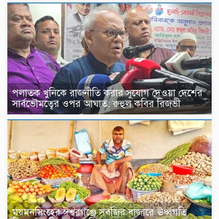
পলাতক খুনিকে রাজনীতি করার সুযোগ দেওয়া দেশের
সার্বভৌমত্বের ওপর আঘাত: রুহুল কবির রিজভী
ময়মনসিংহের ঈশ্বরগঞ্জে সবজির বাজারে ঊর্ধ্বগতি,