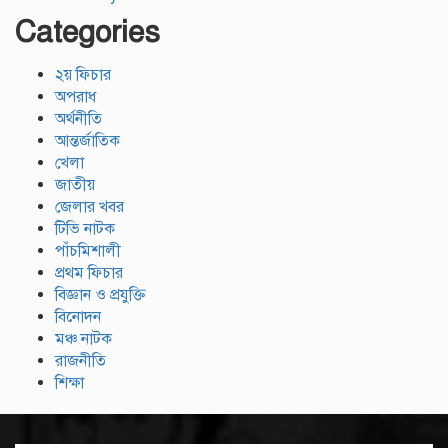
Categories
২য় ফিচার
অপরাধ
অর্থনীতি
আন্তর্জাতিক
খেলা
জাতীয়
জেলার খবর
টিভি নাটক
পাঁচমিশালী
প্রথম ফিচার
বিজ্ঞান ও প্রযুক্তি
বিনোদন
মঞ্চ নাটক
রাজনীতি
শিক্ষা