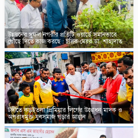
উন্নয়নের সুফল নগরীর প্রতিটি ওয়ার্ডে সমানভাবে
পৌঁছে দিতে কাজ করছে : চসিক মেয়র ডা. শাহাদাত
টঙ্গীতে কড়ইতলা প্রিমিয়ার লিগের উদ্বোধন মাদক ও
অপরাধমুক্ত যুবসমাজ গড়ার আহ্বান