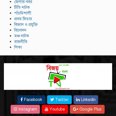
জেলার খবর
টিভি নাটক
পাঁচমিশালী
প্রথম ফিচার
বিজ্ঞান ও প্রযুক্তি
বিনোদন
মঞ্চ নাটক
রাজনীতি
শিক্ষা
Facebook
Twitter
Linkedin
Instagram
Youtube
Google Plus