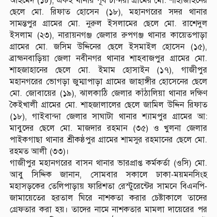
আহমেদ (১৮), একই থানার পূর্ব চান্দরা গ্রামের মো. শাহাজাহনের
ছেলে মো. রিফাত হোসেন (১৮), মহানগরের সদর থানার
সামন্তপুর গ্রামের মো. নুরুল ইসলামের ছেলে মো. রাশেদুল
ইসলাম (২৩), নারায়নগঞ্জ জেলার রুপগঞ্জ থানার কায়েতপাড়া
গ্রামের মো. জসিম উদ্দিনের ছেলে ইসমাইল হোসেন (১৫),
ব্রাহ্মনবাড়িয়া জেলা নবীনগর থানার শাহবাজপুর গ্রামের মো.
শাহজাহানের ছেলে মো. ইমাম হোসাইন (১৭), গাজীপুর
মহানগরের ভোগড়া জুম্মাপাড়া গ্রামের জাহাঙ্গীর হোসেনের ছেলে
মো. জোবায়ের (১৯), ঝালকাঠি জেলার কাঁঠালিয়া থানার দক্ষিণ
কৈইখালী গ্রামের মো. শাহজালালের ছেলে জামিল উদ্দিন রিফাত
(১৮), গাইবান্দা জেলার সাঘাটা থানার শ্যামপুর গ্রামের আ:
মাবুদের ছেলে মো. মাজদার রহমান (৩৫) ও খুলনা জেলার
পাইকগাছা থানার শ্রীকষ্ঠপুর গ্রামের শামসুর রহমানের ছেলে মো.
রহমত আলী (৩৩)।
গাজীপুর মহানগরের বাসন থানার ভারপ্রাপ্ত কর্মকর্তা (ওসি) মো.
আবু সিদ্দিক জানান, সোমবার সকালে ঢাকা-ময়মনসিংহ
মহাসড়কের তেলিপাড়ায় ফারিশতা রেস্টুরেন্টের সামনে বিএনপি-
জামায়েতের হরতাল ঘিরে নাশকতা করার চেষ্টাকালে তাদের
গ্রেফতার করা হয়। তাদের নামে নাশকতার মামলা দায়েরের পর