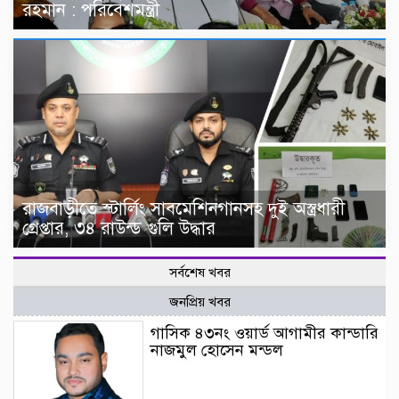
রহমান : পরিবেশমন্ত্রী
রাজবাড়ীতে স্টার্লিং সাবমেশিনগানসহ দুই অস্ত্রধারী
গ্রেপ্তার, ৩৪ রাউন্ড গুলি উদ্ধার
সর্বশেষ খবর
জনপ্রিয় খবর
গাসিক ৪৩নং ওয়ার্ড আগামীর কান্ডারি
নাজমুল হোসেন মন্ডল