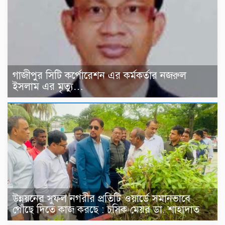
গাজীপুর সিটি কর্পোরেশন এর কর্মকর্তার নজরুল
ইসলাম এর মৃত্যু…
উন্নয়নের সুফল নগরীর প্রতিটি ওয়ার্ডে সমানভাবে
পৌঁছে দিতে কাজ করছে : চসিক মেয়র ডা. শাহাদাত