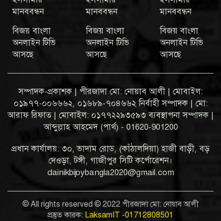
মানববন্ধন
মানববন্ধন
মানববন্ধন
বিজয় বাংলা
বিজয় বাংলা
বিজয় বাংলা
অনলাইন টিভি
অনলাইন টিভি
অনলাইন টিভি
আসছে
আসছে
আসছে
সম্পাদক-প্রকাশক | পীরজাদা মো: নোয়াব আলী | মোবাইল:
০১৯৭৭-০০৬৬৬২, ০১৬৮৯-৭০৪৬৬২ নির্বাহী সম্পাদক | মো:
আরাফ রিফাত | মোবাইল: ০১৭৭২২৯৩৫৯৩ ব্যবস্থাপনা সম্পাদক |
আব্দুল্লাহ আহমেদ (পার্থ) - 01620-901200
প্রধান কার্যালয়: ৩০, ভাদাম রোড, (কাঁঠালদিয়া) হাজী বাড়ী, বড়
দেওড়া, টঙ্গী, গাজীপুর সিটি কর্পোরেশন।
dainikbijoybangla2020@gmail.com
© All rights reserved © 2022 পীরজাদা মো: নোয়াব আলী
প্রস্তুত কারক:
LaksamIT -01712808501