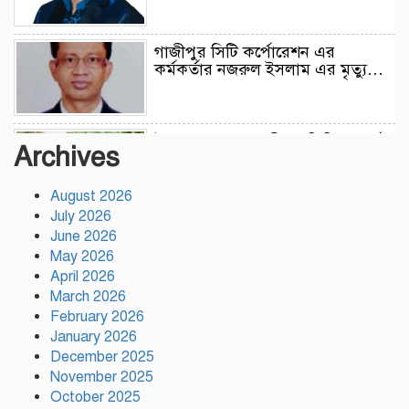
গাজীপুর সিটি কর্পোরেশন এর
কর্মকর্তার নজরুল ইসলাম এর মৃত্যু…
উন্নয়নের সুফল নগরীর প্রতিটি ওয়ার্ডে
Archives
সমানভাবে পৌঁছে দিতে কাজ করছে :
চসিক মেয়র ডা. শাহাদাত
August 2026
July 2026
টঙ্গীতে কড়ইতলা প্রিমিয়ার লিগের
June 2026
উদ্বোধন মাদক ও অপরাধমুক্ত যুবসমাজ
May 2026
গড়ার আহ্বান
April 2026
March 2026
February 2026
দেশে প্রথম সবুজ বিপ্লবের ডাক
January 2026
দিয়েছিলেন জিয়াউর রহমান :
পরিবেশমন্ত্রী
December 2025
November 2025
October 2025