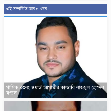
এই সম্পর্কিত আরও খবর
গাসিক ৪৩নং ওয়ার্ড আগামীর কান্ডারি নাজমুল হোসেন
মন্ডল