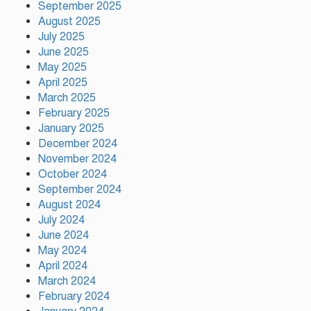
রাজবাড়ীতে স্টার্লিং সাবমেশিনগানসহ
September 2025
দুই অস্ত্রধারী গ্রেপ্তার, ৩৪ রাউন্ড গুলি
August 2025
উদ্ধার
July 2025
June 2025
May 2025
মায়ামির জয়ে দুই গোল করে লিগস
কাপে রেকর্ড গড়লেন মেসি
April 2025
March 2025
February 2025
January 2025
ইলিয়াস কাঞ্চনকে দেখতে গেলেন
December 2024
অভিনেতা আলমগীর
November 2024
October 2024
September 2024
August 2024
পলাতক খুনিকে রাজনীতি করার সুযোগ
দেওয়া দেশের সার্বভৌমত্বের ওপর
July 2024
আঘাত: রুহুল কবির রিজভী
June 2024
May 2024
April 2024
ময়মনসিংহের ঈশ্বরগঞ্জে সবজির
March 2024
বাজারে ঊর্ধ্বগতি, দিশেহারা নিম্ন ও
February 2024
মধ্যবিত্ত