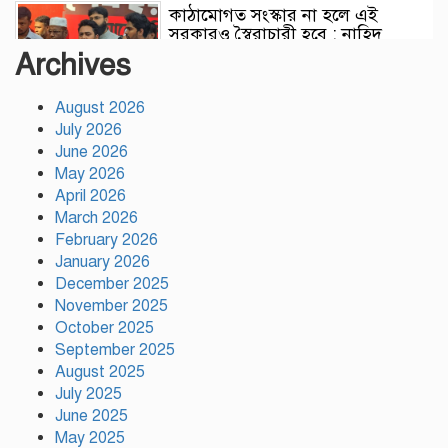
কাঠামোগত সংস্কার না হলে এই
সরকারও স্বৈরাচারী হবে : নাহিদ
ইসলাম
Archives
August 2026
সাকিবকে দেশে ফেরানো নিয়ে আগের
July 2026
অবস্থান থেকে সরে গেলেন ক্রীড়া
প্রতিমন্ত্রী
June 2026
May 2026
April 2026
বৃক্ষরোপণে পরিবেশের ভারসাম্য ও
March 2026
সমৃদ্ধ বাংলাদেশ গড়ার ডাক:
February 2026
পিরোজপুরে বৃক্ষমেলা উদ্বোধন
January 2026
December 2025
November 2025
নতুন কোনো ফ্যাসিবাদকে মাথাচাড়া
দিয়ে উঠতে দেওয়া হবে না: ছাত্র
October 2025
জমিয়ত
September 2025
August 2025
July 2025
আমিও চাই, শেখ হাসিনা ডিসেম্বরে
June 2025
দেশে ফিরে আইনি পথে হাঁটুক:
May 2025
আইনমন্ত্রী