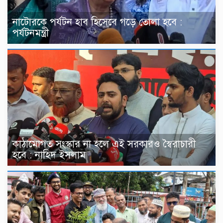
নাটোরকে পর্যটন হাব হিসেবে গড়ে তোলা হবে :
পর্যটনমন্ত্রী
কাঠামোগত সংস্কার না হলে এই সরকারও স্বৈরাচারী
হবে : নাহিদ ইসলাম