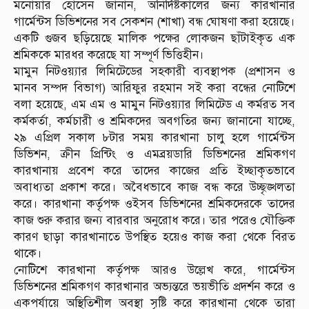
মনোয়ার হোসেন জানান, অনির্দিষ্টকালের জন্য কারখানার
গার্মেন্টস ডিভিশনের সব সেকশন (শাখা) বন্ধ ঘোষণা করা হয়েছে।
একটি গুজব ছড়িয়েছে মালিক পক্ষের লোকজন ছাঁটাইকৃত এক
শ্রমিককে মারধর করেছে যা সম্পূর্ণ ভিত্তিহীন।
মামুন নিটওয়্যার লিমিটেডের সহকারী ব্যবস্থাপক (প্রশাসন ও
মানব সম্পদ বিভাগ) আরিফুর রহমান সই করা বন্ধের নোটিশে
বলা হয়েছে, এম এম ও মামুন নিটওয়্যার লিমিটেড এ কর্মরত সব
কর্মকর্তা, কর্মচারী ও শ্রমিকদের অবগতির জন্য জানানো যাচ্ছে,
২৯ এপ্রিল সকাল ৮টার সময় কারখানা চালু হলে গার্মেন্টস
ডিভিশন, ক্রীন প্রিন্টিং ও এমব্রয়ডারি ডিভিশনের শ্রমিকগণ
কারখানায় প্রবেশ করে তাদের কাজের প্রতি ইচ্ছাকৃতভাবে
অবাধ্যতা প্রকাশ করে। অবৈধভাবে কাজ বন্ধ করে উচ্ছৃঙ্খলতা
করে। কারখানা কর্তৃপক্ষ ওইসব ডিভিশনের শ্রমিকদেরকে তাদের
কাজ শুরু করার জন্য বারবার অনুরোধ করে। তার পরেও যৌক্তিক
কারণ ছাড়া কারখানাতে উপস্থিত হয়েও কাজ করা থেকে বিরত
থাকে।
নোটিশে কারখানা কর্তৃপক্ষ আরও উল্লেখ করে, গার্মেন্টস
ডিভিশনের শ্রমিকগণ কারখানার অভ্যন্তরে ভয়ভীতি প্রদর্শন করে ও
একপর্যায়ে অস্থিতিশীল অবস্থা সৃষ্টি করে কারখানা থেকে তারা