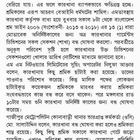
বেরিয়ে যায়। এর ফলে কারখানা ব্যাপকভাবে ক্ষতিগ্রস্ত হচ্ছে।
শ্রমিকদের এরূপ আচরণ বেআইনি ধর্মঘটের শামিল। এমতাবস্থায়
কারখানা কর্তৃপক্ষ বাধ্য হয়ে বুধবার সকাল ৮টা থেকে বাংলাদেশ
শ্রম আইন ২০০৬ (সংশোধনী- ২০১৩ ও ২০১৮) এর ১৩ (১) ধারা
মোতাবেক অনির্দিষ্টকালের জন্য অত্র কারখানার গার্মেন্টস
ডিভিশনের সকল সেকশন (শাখা) বন্ধ ঘোষণা করলো। পরবর্তীতে
অনুকূল পরিবেশ সৃষ্টি হলে কারখানার উক্ত ডিভিশনের
সেকশনগুলো খোলার তারিখ নোটিশের মাধ্যমে জানানো হবে।
এম এম নিটওয়্যার লিমিটেডের সুয়িং অপারেটর নিলুফা আক্তার
বলেন, কারখানায় কিছু শ্রমিক ছাঁটাই করা হয়েছে। তাদের
পাওনাও পরিশোধ করেছে। কিন্তু মালিক পক্ষের লোকজন
ছাঁটাইকৃত কয়েকজন শ্রমিককে মারধর করায় শ্রমিকরা
সংঘবদ্ধভাবে কাজ বন্ধ করে বসে থাকেন। পরে মঙ্গলবার রাত
১০টার সময় শুনি কারখানা অনির্দিষ্ট কালের জন্য বন্ধ ঘোষণা
করেছে।
গাজীপুর মেট্রোপলিটন কোনাবাড়ী থানার ভারপ্রাপ্ত কর্মকর্তা (ওসি)
মো. সালাউদ্দিন বলেন, কারখানা বন্ধ ঘোষণা করা হলেও শ্রমিকরা
শান্ত রয়েছে। কিছু কিছু শ্রমিক সকালে কারখানা গেটে জড়ো
হয়েছিল। এখনও পরিবেশ শান্ত রয়েছে। যেকোনো পরিস্থিতি