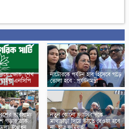
নিয়ে ক্ষোভ, শেখ
নাটোরকে পর্যটন হাব হিসেবে গড়ে
পণ চাইল এনসিপি
তোলা হবে : পর্যটনমন্ত্রী
বেশের ভারসাম্য
নতুন কোনো ফ্যাসিবাদকে
দেশ গড়ার ডাক:
মাথাচাড়া দিয়ে উঠতে দেওয়া হবে
মেলা উদ্বোধন
না: ছাত্র জমিয়ত