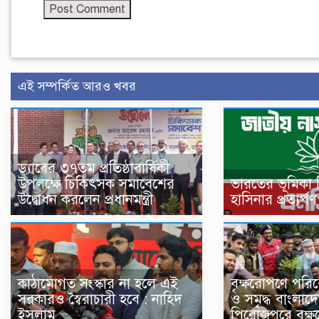
এই সম্পর্কিত আরও খবর
ড্যাবের ৩৭তম প্রতিষ্ঠাবার্ষিকী
উপলক্ষে চিকিৎসক সমাবেশের
ভারতের ভূমিকা 
উদ্বোধন করলেন প্রধানমন্ত্রী
হাসিনার প্রত্যর্
কাঠামোগত সংস্কার না হলে এই
বৃক্ষরোপণে পরি
সরকারও স্বৈরাচারী হবে : নাহিদ
ও সমৃদ্ধ বাংলা
ইসলাম
পিরোজপুরে বৃক্ষ