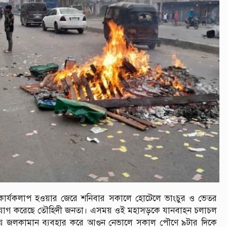
র্যকলাপ হওয়ার জেরে শনিবার সকালে হোটেলে ভাংচুর ও ভেতর
ংযোগ করেছে তৌহিদী জনতা। এসময় ওই মহাসড়কে যানবাহন চলাচল
িয়ে জলকামান ব্যবহার করে আগুন নেভালে সকাল পৌণে ৯টার দিকে