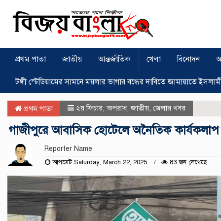
প্রথম পাতা
জাতীয়
আন্তর্জাতিক
খেলা
বিনোদন
অ
টঙ্গী স্টেডিয়ামের সামনে ময়লার ভাগার বন্ধের দাবিতে জামায়াতে ইসলাম
২য় ফিচার
,
অপরাধ
,
জাতীয়
,
জেলার খবর
প্রথম পাতা
গাজীপুরে আবাসিক হোটেলে অনৈতিক কার্যকলাপ 
Reporter Name
আপডেট Saturday, March 22, 2025
83 জন দেখেছে