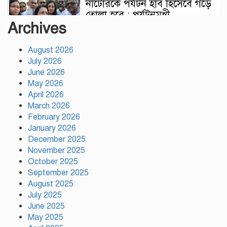
নাটোরকে পর্যটন হাব হিসেবে গড়ে
তোলা হবে : পর্যটনমন্ত্রী
Archives
August 2026
কাঠামোগত সংস্কার না হলে এই
July 2026
সরকারও স্বৈরাচারী হবে : নাহিদ
June 2026
ইসলাম
May 2026
April 2026
সাকিবকে দেশে ফেরানো নিয়ে
March 2026
আগের অবস্থান থেকে সরে গেলেন
February 2026
ক্রীড়া প্রতিমন্ত্রী
January 2026
December 2025
November 2025
বৃক্ষরোপণে পরিবেশের ভারসাম্য ও
October 2025
সমৃদ্ধ বাংলাদেশ গড়ার ডাক:
September 2025
পিরোজপুরে বৃক্ষমেলা উদ্বোধন
August 2025
July 2025
নতুন কোনো ফ্যাসিবাদকে মাথাচাড়া
June 2025
দিয়ে উঠতে দেওয়া হবে না: ছাত্র
May 2025
জমিয়ত