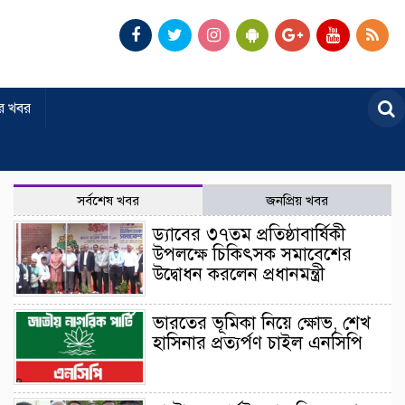
র খবর
সর্বশেষ খবর
জনপ্রিয় খবর
ড্যাবের ৩৭তম প্রতিষ্ঠাবার্ষিকী
উপলক্ষে চিকিৎসক সমাবেশের
উদ্বোধন করলেন প্রধানমন্ত্রী
ভারতের ভূমিকা নিয়ে ক্ষোভ, শেখ
হাসিনার প্রত্যর্পণ চাইল এনসিপি