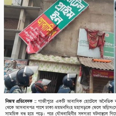
নিজস্ব প্রতিবেদক ::
গাজীপুরে একটি আবাসিক হোটেলে অনৈতিক কা
থেকে আসবাবপত্র পাশে ঢাকা-ময়মনসিংহ মহাসড়কে ফেলে অগ্নিস
সাময়িক বন্ধ হয়ে পড়ে। পরে যৌথবাহিনীর সদস্যরা ঘটনাস্থলে গ