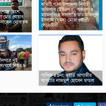
কমিটি গঠন উপজেলা নির্বাহী
অফিসার (ইউএনও), গফরগাঁও,
শেষে দেশে
ময়মনসিংহ সভাপতি ডাঃ মফিজুল
া মোঃ নোয়াব
ইসলাম (সুমন) মোতাওয়াল্লী/
জানালেন মোবারক
সেক্রেটারী
ীনগরে দুই
সংঘর্ষে নিহত ৮
গাসিক ৪৩নং ওয়ার্ড আগামীর
কান্ডারি নাজমুল হোসেন মন্ডল