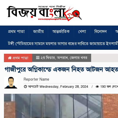
প্রথম পাতা
জাতীয়
আন্তর্জাতিক
খেলা
বিনোদন
অ
টঙ্গী স্টেডিয়ামের সামনে ময়লার ভাগার বন্ধের দাবিতে জামায়াতে ইসলাম
২য় ফিচার
,
অপরাধ
,
জেলার খবর
প্রথম পাতা
গাজীপুরে অগ্নিকান্ডে একজন নিহত আটজন আহ
Reporter Name
আপডেট Wednesday, February 28, 2024
190 জন দেখ