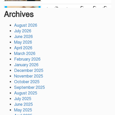
লামকাইন জামে মসজিদ মুন্সি ছাবির
Archives
উদ্দিন আহম্মদ ওয়াক্ফ এস্টেট এর
মসজিদ ব্যবস্থাপনা কমিটি গঠন
August 2026
উপজেলা নির্বাহী অফিসার
July 2026
(ইউএনও), গফরগাঁও, ময়মনসিংহ
June 2026
সভাপতি ডাঃ মফিজুল ইসলাম (সুমন) মোতাওয়াল্লী/
May 2026
সেক্রেটারী
April 2026
March 2026
বগুড়ায় যাত্রীবাহী একটি বাস নিয়ন্ত্রণ
February 2026
হারিয়ে ৬ শ্রমিক নিহত, আহত ১৫
January 2026
December 2025
November 2025
সিলেটের ওসমানীনগরে দুই বাসের
October 2025
মুখোমুখি সংঘর্ষে নিহত ৮
September 2025
August 2025
July 2025
June 2025
গাসিক ৪৩নং ওয়ার্ড আগামীর
May 2025
কান্ডারি নাজমুল হোসেন মন্ডল