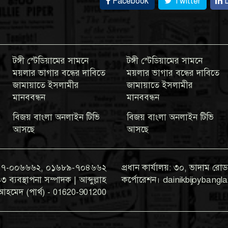
Facebook
Twitter
L
টঙ্গী স্টেডিয়ামের সামনে
টঙ্গী স্টেডিয়ামের সামনে
ময়লার ভাগার বন্ধের দাবিতে
ময়লার ভাগার বন্ধের দাবিতে
জামায়াতে ইসলামীর
জামায়াতে ইসলামীর
মানববন্ধন
মানববন্ধন
বিজয় বাংলা অনলাইন টিভি
বিজয় বাংলা অনলাইন টিভি
আসছে
আসছে
০১৯৭৭-০০৬৬৬২, ০১৬৮৯-৭০৪৬৬২
প্রধান কার্যালয়: ৩০, ভাদাম রোড,
যবস্থাপনা সম্পাদক | আব্দুল্লাহ
কর্পোরেশন। dainikbijoyban
আহমেদ (পার্থ) - 01620-901200