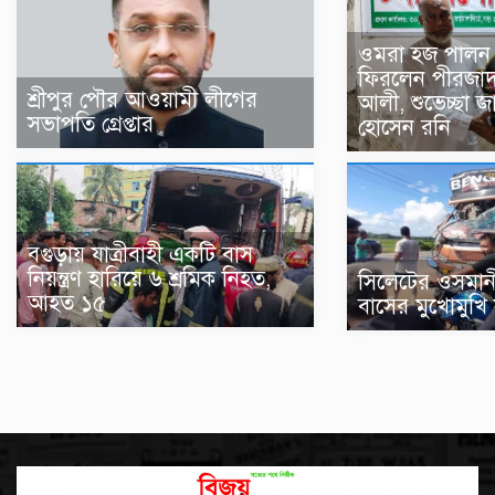
ওমরা হজ পালন 
ফিরলেন পীরজাদ
শ্রীপুর পৌর আওয়ামী লীগের
আলী, শুভেচ্ছা 
সভাপতি গ্রেপ্তার
হোসেন রনি
বগুড়ায় যাত্রীবাহী একটি বাস
নিয়ন্ত্রণ হারিয়ে ৬ শ্রমিক নিহত,
সিলেটের ওসমান
আহত ১৫
বাসের মুখোমুখি 