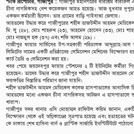
স্টাফ রিপোর্টার, গাজীপুর ::
গাজীপুর মহানগরের ধীরাশ্রম বারারুল 
চীনা নাগরিকসহ বেশ কয়েকজন আহত হয়েছে। আজ বুধবার দুপুরে এ অগ
একজন কর্মচারী ছিলেন। তার গ্রামের বাড়ি গাইবান্ধা জেলায়।
আহতদের উদ্ধার করে গাজীপুরের শহীদ তাজউদ্দীন আহমদ মেডিকেল
মি: লু (২৮), মোঃ শাহরুখ (২৩), আহমেদ হোসেন (৩৩), মোঃ শাহজ
মোঃ নাজমুল হক (৩৭) এবং শফি আলম (২৯) ।
গাজীপুর ফায়ার সার্ভিসের উপ-সহকারী পরিচালক আব্দুল্লাহ-আল আ
লিমিটেড নামের একটি প্রতিষ্ঠানের লেমিনেশন মেশিনের বিস্ফোরণ হয় 
কার্ড তৈরি ও লেমিনেশন করা হয়।
খবর পেয়ে জয়দেবপুর ফায়ার স্টেশনের ২ টি ইউনিটের কর্মীরা গিয়
হয়েছেন। তাদের উদ্ধার করে গাজীপুর শহীদ তাজউদ্দীন আহমেদ ম
ক্ষয়ক্ষতির বিস্তারিত পরিমাণ জানা যায়নি।
শহীদ তাজউদ্দীন আহমদ মেডিকেল কলেজ হাসপাতালের আবাসিক চিকি
আহতদের মধ্যে একজন চীনা নাগরিকসহ আটজন এ হাসপাতালে ভর্তি 
খারাপ।
গাজীপুর সদর থানার ওসি মোহাম্মদ রাফিউল করিম জানান, একটি ন
বিস্ফোরন থেকে ওই অগ্নিকাণ্ডের সূত্রপাত হয়েছে এবং হতাহতের ঘ
কে ঢাকায় শেখ হাসিনা বার্ন ও প্লাস্টিক সার্জারি ইনস্টিটিউটে পাঠান