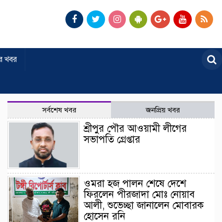
র খবর
সর্বশেষ খবর
জনপ্রিয় খবর
শ্রীপুর পৌর আওয়ামী লীগের
সভাপতি গ্রেপ্তার
ওমরা হজ পালন শেষে দেশে
ফিরলেন পীরজাদা মোঃ নোয়াব
আলী, শুভেচ্ছা জানালেন মোবারক
হোসেন রনি