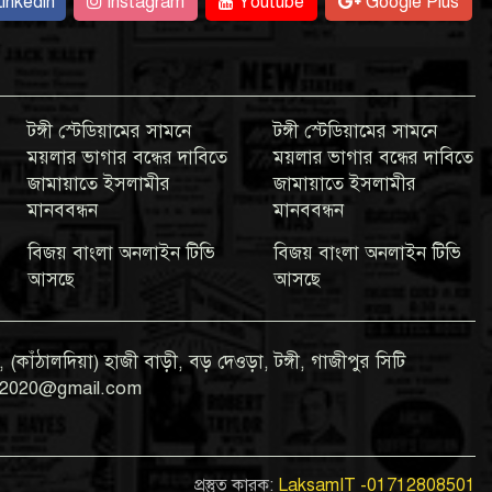
inkedin
Instagram
Youtube
Google Plus
টঙ্গী স্টেডিয়ামের সামনে
টঙ্গী স্টেডিয়ামের সামনে
ময়লার ভাগার বন্ধের দাবিতে
ময়লার ভাগার বন্ধের দাবিতে
জামায়াতে ইসলামীর
জামায়াতে ইসলামীর
মানববন্ধন
মানববন্ধন
বিজয় বাংলা অনলাইন টিভি
বিজয় বাংলা অনলাইন টিভি
আসছে
আসছে
 (কাঁঠালদিয়া) হাজী বাড়ী, বড় দেওড়া, টঙ্গী, গাজীপুর সিটি
gla2020@gmail.com
প্রস্তুত কারক:
LaksamIT -01712808501