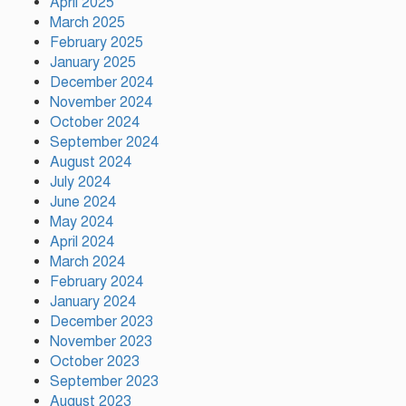
April 2025
March 2025
February 2025
January 2025
গাজীপুর সিটি কর্পোরেশন এর
December 2024
কর্মকর্তার নজরুল ইসলাম এর
November 2024
মৃত্যু…
October 2024
September 2024
August 2024
উন্নয়নের সুফল নগরীর প্রতিটি
July 2024
ওয়ার্ডে সমানভাবে পৌঁছে দিতে কাজ
June 2024
করছে : চসিক মেয়র ডা. শাহাদাত
May 2024
April 2024
টঙ্গীতে কড়ইতলা প্রিমিয়ার লিগের
March 2024
উদ্বোধন মাদক ও অপরাধমুক্ত
February 2024
যুবসমাজ গড়ার আহ্বান
January 2024
December 2023
November 2023
দেশে প্রথম সবুজ বিপ্লবের ডাক
October 2023
দিয়েছিলেন জিয়াউর রহমান :
September 2023
পরিবেশমন্ত্রী
August 2023