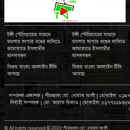
টঙ্গী স্টেডিয়ামের সামনে
টঙ্গী স্টেডিয়ামের সামনে
ময়লার ভাগার বন্ধের দাবিতে
ময়লার ভাগার বন্ধের দাবিতে
জামায়াতে ইসলামীর
জামায়াতে ইসলামীর
মানববন্ধন
মানববন্ধন
বিজয় বাংলা অনলাইন টিভি
বিজয় বাংলা অনলাইন টিভি
আসছে
আসছে
সম্পাদক-প্রকাশক | পীরজাদা মো: নোয়াব আলী | মোবাইল: 
নির্বাহী সম্পাদক | মো: আরাফ রিফাত | মোবাইল: ০১৭৭২২৯৩৫৯৩ ব্
© All rights reserved © 2022 পীরজাদা মো: নোয়াব আলী