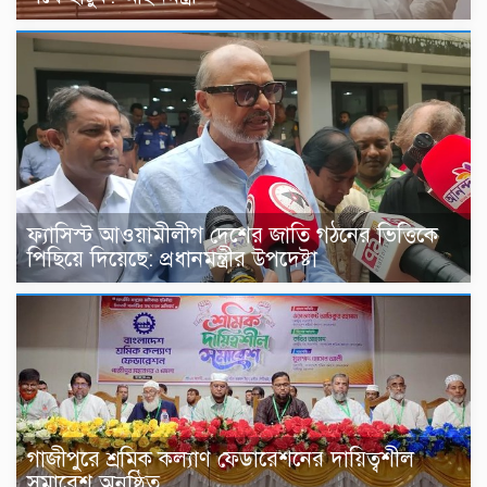
ফ্যাসিস্ট আওয়ামীলীগ দেশের জাতি গঠনের ভিত্তিকে
পিছিয়ে দিয়েছে: প্রধানমন্ত্রীর উপদেষ্টা
গাজীপুরে শ্রমিক কল্যাণ ফেডারেশনের দায়িত্বশীল
সমাবেশ অনুষ্ঠিত