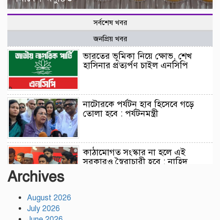
সর্বশেষ খবর
জনপ্রিয় খবর
ভারতের ভূমিকা নিয়ে ক্ষোভ, শেখ
হাসিনার প্রত্যর্পণ চাইল এনসিপি
নাটোরকে পর্যটন হাব হিসেবে গড়ে
তোলা হবে : পর্যটনমন্ত্রী
কাঠামোগত সংস্কার না হলে এই
সরকারও স্বৈরাচারী হবে : নাহিদ
ইসলাম
Archives
August 2026
সাকিবকে দেশে ফেরানো নিয়ে আগের
July 2026
অবস্থান থেকে সরে গেলেন ক্রীড়া
প্রতিমন্ত্রী
June 2026