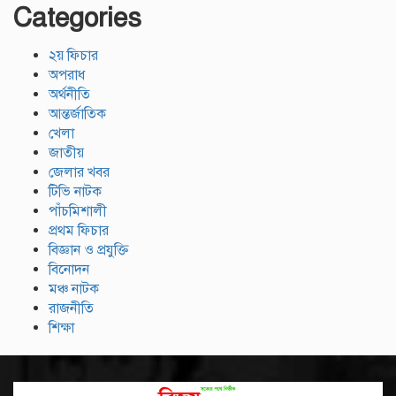
Categories
২য় ফিচার
অপরাধ
অর্থনীতি
আন্তর্জাতিক
খেলা
জাতীয়
জেলার খবর
টিভি নাটক
পাঁচমিশালী
প্রথম ফিচার
বিজ্ঞান ও প্রযুক্তি
বিনোদন
মঞ্চ নাটক
রাজনীতি
শিক্ষা