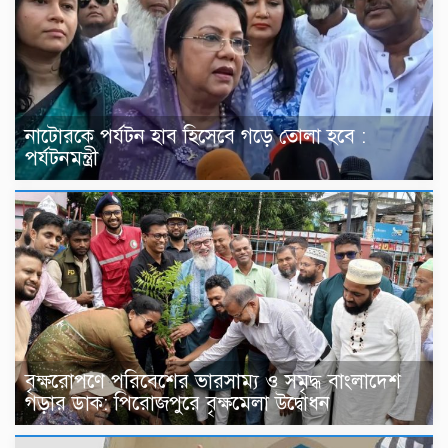
নাটোরকে পর্যটন হাব হিসেবে গড়ে তোলা হবে :
পর্যটনমন্ত্রী
বৃক্ষরোপণে পরিবেশের ভারসাম্য ও সমৃদ্ধ বাংলাদেশ
গড়ার ডাক: পিরোজপুরে বৃক্ষমেলা উদ্বোধন