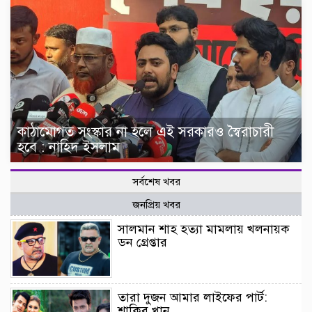
কাঠামোগত সংস্কার না হলে এই সরকারও স্বৈরাচারী
হবে : নাহিদ ইসলাম
সর্বশেষ খবর
জনপ্রিয় খবর
সালমান শাহ হত্যা মামলায় খলনায়ক
ডন গ্রেপ্তার
তারা দুজন আমার লাইফের পার্ট:
শাকিব খান