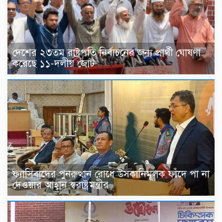
দেশের ২৩তম রাষ্ট্রপতি নির্বাচনের জন্য প্রার্থী ঘোষণা
করেছে ১১-দলীয় জোট
ফ্যাসিবাদের পুনরুত্থান রোধে উসকানিমূলক ফাঁদে পা না
দেওয়ার আহ্বান স্বরাষ্ট্রমন্ত্রীর