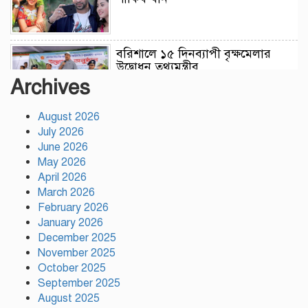
বরিশালে ১৫ দিনব্যাপী বৃক্ষমেলার
উদ্বোধন তথ্যমন্ত্রীর
Archives
আনন্দ টিভির সাংবাদিক শেখ রাজিব
August 2026
হাসানের মৃত্যুতে গভীর শোক
July 2026
জানিয়েছেন টঙ্গী রিপোর্টার্স ক্লাবের
June 2026
সভাপতি পীরজাদা মো: নোয়াব আলী
May 2026
April 2026
সেন্টমার্টিনে ২০ হাজার চারা রোপণ
March 2026
করবে কোস্ট গার্ড
February 2026
January 2026
December 2025
November 2025
নারায়ণগঞ্জে চালককে হত্যা করে
October 2025
অটোরিকশা ছিনতাই, গ্রেপ্তার ২
September 2025
August 2025