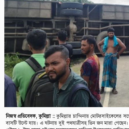
নিজস্ব প্রতিবেদক, কুমিল্লা ::
কুমিল্লার চান্দিনায় মোটরসাইকেলের সঙ্গে
বাসটি উল্টে যায়। এ ঘটনায় দুই পথযাত্রীসহ তিন জন মারা গেছেন