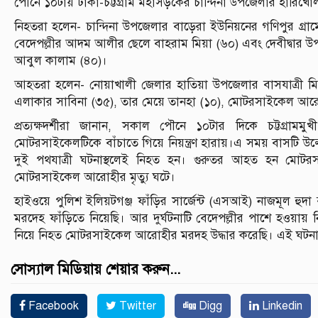
পৌনে ১০টায় ঢাকা-চট্টগ্রাম মহাসড়কের চান্দিনা উপজেলার হারিখোল
নিহতরা হলেন- চান্দিনা উপজেলার বাড়েরা ইউনিয়নের গণিপুর গ
বেদেপল্লীর আদম আলীর ছেলে বাহরাম মিয়া (৬০) এবং দেবীদ্বার
আবুল কালাম (৪০)।
আহতরা হলেন- নোয়াখালী জেলার হাতিয়া উপজেলার বাসযাত্রী ম
এলাকার সাবিনা (৩৫), তার মেয়ে তানহা (১০), মোটরসাইকেল আর
প্রত্যক্ষদর্শীরা জানান, সকাল পৌনে ১০টার দিকে চট্টগ্রাম
মোটরসাইকেলটিকে বাঁচাতে গিয়ে নিয়ন্ত্রণ হারায়।এ সময় বাসটি উ
দুই পথযাত্রী ঘটনাস্থলেই নিহত হন। গুরুতর আহত হন মোটর
মোটরসাইকেল আরোহীর মৃত্যু ঘটে।
হাইওয়ে পুলিশ ইলিয়টগঞ্জ ফাঁড়ির সার্জেন্ট (এসআই) নাজমূল হু
মরদেহ ফাঁড়িতে নিয়েছি। আর দুর্ঘটনাটি বেদেপল্লীর পাশে হওয়ায়
নিয়ে নিহত মোটরসাইকেল আরোহীর মরদহ উদ্ধার করেছি। এই ঘটনায় আ
সোস্যাল মিডিয়ায় শেয়ার করুন...
Facebook
Twitter
Digg
Linkedin