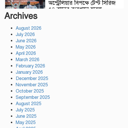
অস্ট্রেলিয়ার বিপক্ষে টেস্ট সিরিজ
৫৪ রানের ব্যবধানে হারল
Archives
বাংলাদেশ
August 2026
ময়মনসিংহে ‘সবুজ বাংলাদেশ’
July 2026
সম্মেলনে গাছের চারা বিতরণ
June 2026
May 2026
April 2026
March 2026
ড্যাবের ৩৭তম প্রতিষ্ঠাবার্ষিকী
February 2026
উপলক্ষে চিকিৎসক সমাবেশের
January 2026
উদ্বোধন করলেন প্রধানমন্ত্রী
December 2025
November 2025
ভারতের ভূমিকা নিয়ে ক্ষোভ, শেখ
October 2025
হাসিনার প্রত্যর্পণ চাইল এনসিপি
September 2025
August 2025
July 2025
June 2025
নাটোরকে পর্যটন হাব হিসেবে গড়ে
May 2025
তোলা হবে : পর্যটনমন্ত্রী