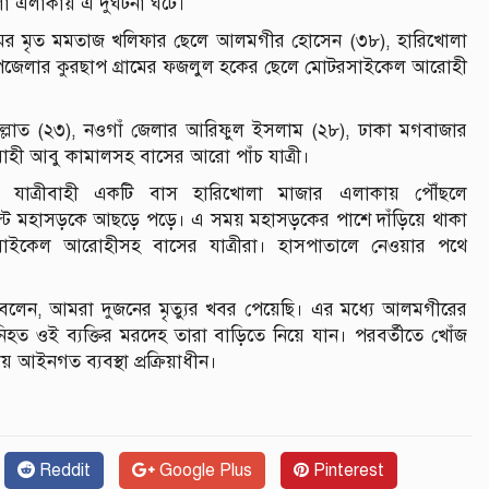
া এলাকায় এ দুর্ঘটনা ঘটে।
্রামের মৃত মমতাজ খলিফার ছেলে আলমগীর হোসেন (৩৮), হারিখোলা
 উপজেলার কুরছাপ গ্রামের ফজলুল হকের ছেলে মোটরসাইকেল আরোহী
িল্লাত (২৩), নওগাঁ জেলার আরিফুল ইসলাম (২৮), ঢাকা মগবাজার
োহী আবু কামালসহ বাসের আরো পাঁচ যাত্রী।
মুখী যাত্রীবাহী একটি বাস হারিখোলা মাজার এলাকায় পৌঁছলে
ল্টে মহাসড়কে আছড়ে পড়ে। এ সময় মহাসড়কের পাশে দাঁড়িয়ে থাকা
সাইকেল আরোহীসহ বাসের যাত্রীরা। হাসপাতালে নেওয়ার পথে
দা বলেন, আমরা দুজনের মৃত্যুর খবর পেয়েছি। এর মধ্যে আলমগীরের
 নিহত ওই ব্যক্তির মরদেহ তারা বাড়িতে নিয়ে যান। পরবর্তীতে খোঁজ
ইনগত ব্যবস্থা প্রক্রিয়াধীন।
Reddit
Google Plus
Pinterest