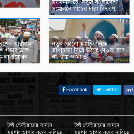
ময়মনসিংহে ‘সবুজ বাংলাদেশ’
সম্মেলনে গাছের চারা বিতরণ
বেশের ভারসাম্য
নতুন কোনো ফ্যাসিবাদকে
দেশ গড়ার ডাক:
মাথাচাড়া দিয়ে উঠতে দেওয়া হবে
মেলা উদ্বোধন
না: ছাত্র জমিয়ত
Facebook
Twitter
L
টঙ্গী স্টেডিয়ামের সামনে
টঙ্গী স্টেডিয়ামের সামনে
ময়লার ভাগার বন্ধের দাবিতে
ময়লার ভাগার বন্ধের দাবিতে