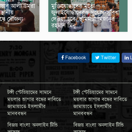
োয়াব আলী উমরা
মুক্তিযোদ্ধাদের মতো
্থানীয়
জুলাইযোদ্ধাদেরও সুযোগ-সুবিধা
থে সৌজন্য
দেওয়া হবে: ভূমিমন্ত্রী মিজানুর
রহমান মিনু
Facebook
Twitter
L
টঙ্গী স্টেডিয়ামের সামনে
টঙ্গী স্টেডিয়ামের সামনে
ময়লার ভাগার বন্ধের দাবিতে
ময়লার ভাগার বন্ধের দাবিতে
জামায়াতে ইসলামীর
জামায়াতে ইসলামীর
মানববন্ধন
মানববন্ধন
বিজয় বাংলা অনলাইন টিভি
বিজয় বাংলা অনলাইন টিভি