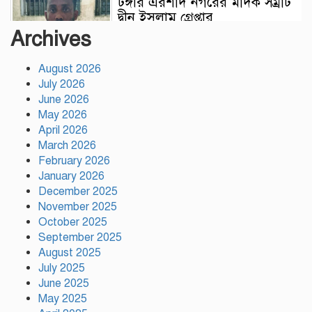
টঙ্গীর এরশাদ নগরের মাদক সম্রাট
দ্বীন ইসলাম গ্রেপ্তার
Archives
August 2026
যারা গণভোটের রায় মানে না, তারা
July 2026
জনগণের সরকার হতে পারে না:
June 2026
মাওলানা রফিকুল ইসলাম খান
May 2026
April 2026
৫৩নং ওয়ার্ড কাউন্সিলর পদপ্রার্থী
March 2026
পীরজাদা মো: নোয়াব আলী উমরা
February 2026
হজ¦ পালন শেষে স্থানীয়
January 2026
সাংবাদিকদের সাথে সৌজন্য সাক্ষাৎ
December 2025
November 2025
মুক্তিযোদ্ধাদের মতো
October 2025
জুলাইযোদ্ধাদেরও সুযোগ-সুবিধা
September 2025
দেওয়া হবে: ভূমিমন্ত্রী মিজানুর
August 2025
রহমান মিনু
July 2025
June 2025
May 2025
টঙ্গীতে নৈরাজ্য প্রতিরোধে