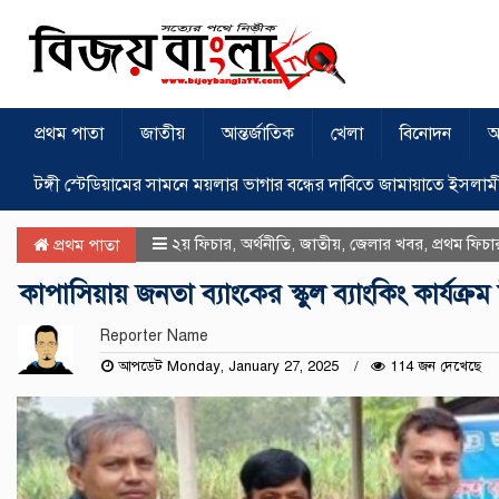
প্রথম পাতা
জাতীয়
আন্তর্জাতিক
খেলা
বিনোদন
অ
টঙ্গী স্টেডিয়ামের সামনে ময়লার ভাগার বন্ধের দাবিতে জামায়াতে ইসলাম
২য় ফিচার
,
অর্থনীতি
,
জাতীয়
,
জেলার খবর
,
প্রথম ফিচা
প্রথম পাতা
কাপাসিয়ায় জনতা ব্যাংকের স্কুল ব্যাংকিং কার্যক্রম
Reporter Name
আপডেট Monday, January 27, 2025
114 জন দেখেছে