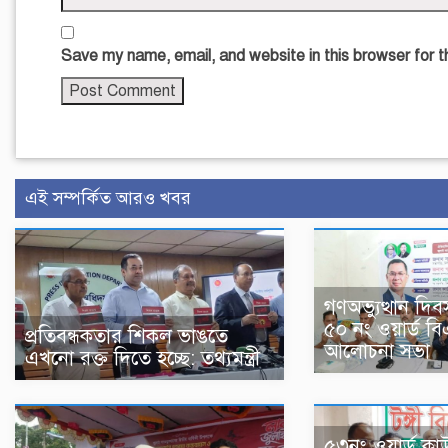
Save my name, email, and website in this browser for 
এই সম্পর্কিত আরও খবর
গণঅভ্যুত্থান দিব
৫০ নং ওয়ার্ড ব
প্রতিবন্ধকতার শিকল ভাঙতে
আলোচনা সভা
এখনো রক্ত দিতে হচ্ছে: তথ্যমন্ত্রী
৫৩নং ওয়ার্ড কাউন