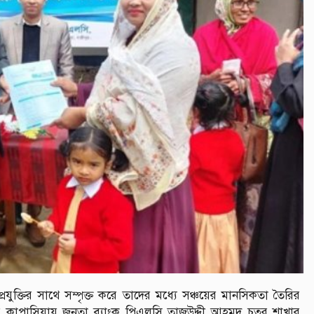
্রযুক্তির সাথে সম্পৃক্ত করে তাদের মধ্যে সঞ্চয়ের মানসিকতা তৈরির
র কাপাসিয়ায় জনতা ব্যাংক পিএলসি তাজউদ্দী আহমদ চত্বর শাখার