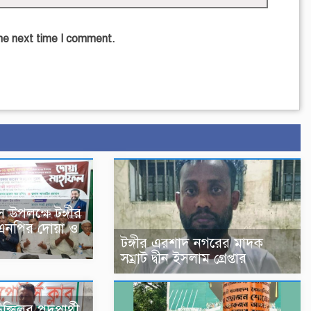
the next time I comment.
স উপলক্ষে টঙ্গীর
িএনপির দোয়া ও
টঙ্গীর এরশাদ নগরের মাদক
সম্রাট দ্বীন ইসলাম গ্রেপ্তার
্সিলর পদপ্রার্থী