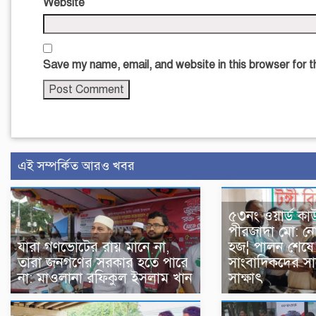
Website
Save my name, email, and website in this browser for 
এই সম্পর্কিত আরও খবর
৫৩নং ওয়ার্ড কাউন
পীরজাদা মো: ন
যারা গণভোটের রায় মানে না,
হজ¦ পালন শেষে স
তারা জনগণের সরকার হতে পারে
সাংবাদিকদের সা
না: মাওলানা রফিকুল ইসলাম খান
সাক্ষাৎ