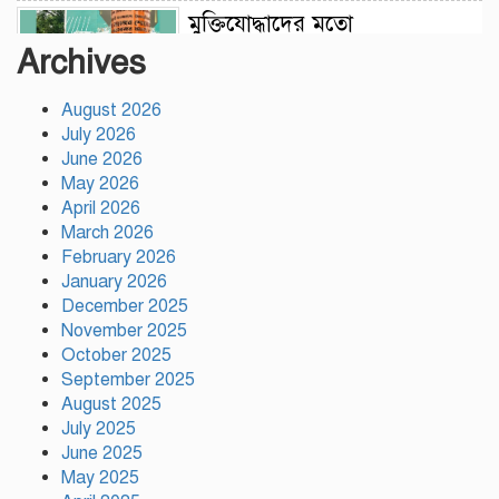
মুক্তিযোদ্ধাদের মতো
জুলাইযোদ্ধাদেরও সুযোগ-সুবিধা
Archives
দেওয়া হবে: ভূমিমন্ত্রী মিজানুর
রহমান মিনু
August 2026
July 2026
টঙ্গীতে নৈরাজ্য প্রতিরোধে
June 2026
স্বেচ্ছাসেবক দলের অবস্থান কর্মসূচি
May 2026
April 2026
March 2026
হাসিনাকে অডিও বার্তার সুযোগ
February 2026
দেওয়া ভারতের ‘ডাবল স্ট্যান্ডার্ড’:
January 2026
রিজভী
December 2025
November 2025
October 2025
গাজীপুর সাংবাদিক সমিতির
September 2025
মাসব্যাপী বৃক্ষরোপণ কর্মসূচির
August 2025
উদ্বোধন
July 2025
June 2025
গাজীপুরে নানা আয়োজনে জুলাই
May 2025
গণ-অভ্যুত্থান দিবস পালিত