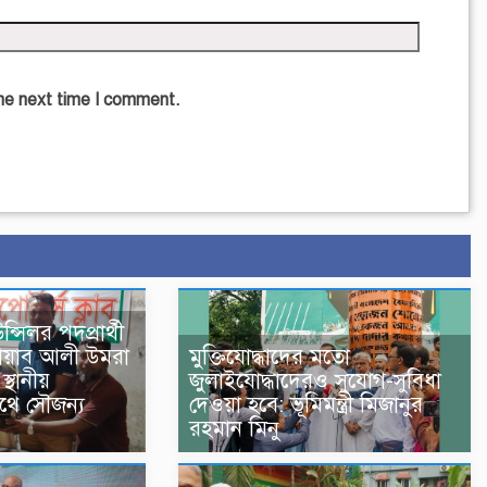
the next time I comment.
্সিলর পদপ্রার্থী
োয়াব আলী উমরা
মুক্তিযোদ্ধাদের মতো
্থানীয়
জুলাইযোদ্ধাদেরও সুযোগ-সুবিধা
থে সৌজন্য
দেওয়া হবে: ভূমিমন্ত্রী মিজানুর
রহমান মিনু