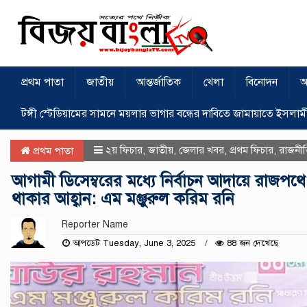
প্রথম পাতা
জাতীয়
আন্তর্জাতিক
খেলা
বিনোদন
অ
টঙ্গী স্টেডিয়ামের সামনে ময়লার ভাগার বন্ধের দাবিতে জামায়াতে ইসলাম
২য় ফিচার
,
জাতীয়
,
জেলার খবর
,
প্রথম ফিচার
,
রাজনী
প্রথম পাতা
আগামী ডিসেম্বরের মধ্যে নির্বাচন আদায়ে রাজপথে
থাকার আহ্বান: এম মঞ্জুরুল করিম রনি
Reporter Name
আপডেট Tuesday, June 3, 2025
88 জন দেখেছে