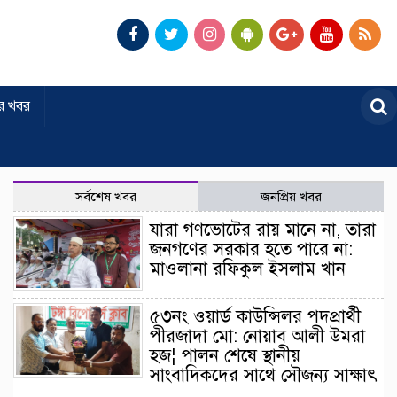
র খবর
সর্বশেষ খবর
জনপ্রিয় খবর
যারা গণভোটের রায় মানে না, তারা
জনগণের সরকার হতে পারে না:
মাওলানা রফিকুল ইসলাম খান
৫৩নং ওয়ার্ড কাউন্সিলর পদপ্রার্থী
পীরজাদা মো: নোয়াব আলী উমরা
হজ¦ পালন শেষে স্থানীয়
সাংবাদিকদের সাথে সৌজন্য সাক্ষাৎ