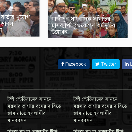
বার্তার সুযোগ
গাজীপুর সাংবাদিক সমিতির
‘ডাবল
মাসব্যাপী বৃক্ষরোপণ কর্মসূচির
ভী
উদ্বোধন
Facebook
Twitter
L
টঙ্গী স্টেডিয়ামের সামনে
টঙ্গী স্টেডিয়ামের সামনে
ময়লার ভাগার বন্ধের দাবিতে
ময়লার ভাগার বন্ধের দাবিতে
জামায়াতে ইসলামীর
জামায়াতে ইসলামীর
মানববন্ধন
মানববন্ধন
বিজয় বাংলা অনলাইন টিভি
বিজয় বাংলা অনলাইন টিভি