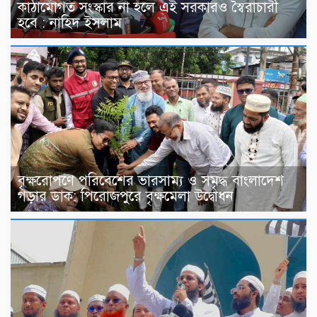
কাঠামোগত সংস্কার না হলে এই সরকারও স্বৈরাচারী
হবে : নাহিদ ইসলাম
বৃক্ষরোপণে পরিবেশের ভারসাম্য ও সমৃদ্ধ বাংলাদেশ
গড়ার ডাক: পিরোজপুরে বৃক্ষমেলা উদ্বোধন