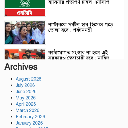
হাসিনার প্রত্যর্পণ চাইল এনসিপি
নাটোরকে পর্যটন হাব হিসেবে গড়ে
তোলা হবে : পর্যটনমন্ত্রী
কাঠামোগত সংস্কার না হলে এই
সরকারও স্বৈরাচারী হবে : নাহিদ
ইসলাম
Archives
August 2026
সাকিবকে দেশে ফেরানো নিয়ে আগের
July 2026
অবস্থান থেকে সরে গেলেন ক্রীড়া
প্রতিমন্ত্রী
June 2026
May 2026
April 2026
বৃক্ষরোপণে পরিবেশের ভারসাম্য ও
March 2026
সমৃদ্ধ বাংলাদেশ গড়ার ডাক:
February 2026
পিরোজপুরে বৃক্ষমেলা উদ্বোধন
January 2026