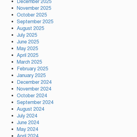
December 2025
November 2025
নতুন কোনো ফ্যাসিবাদকে মাথাচাড়া
দিয়ে উঠতে দেওয়া হবে না: ছাত্র
October 2025
জমিয়ত
September 2025
August 2025
July 2025
আমিও চাই, শেখ হাসিনা ডিসেম্বরে
June 2025
দেশে ফিরে আইনি পথে হাঁটুক:
May 2025
আইনমন্ত্রী
April 2025
March 2025
February 2025
ফ্যাসিস্ট আওয়ামীলীগ দেশের জাতি
গঠনের ভিত্তিকে পিছিয়ে দিয়েছে:
January 2025
প্রধানমন্ত্রীর উপদেষ্টা
December 2024
November 2024
October 2024
দুর্গাপূজায় আসছে সালমার নতুন গান,
September 2024
রেকর্ড সম্পন্ন
August 2024
July 2024
June 2024
গাজীপুরে শ্রমিক কল্যাণ ফেডারেশনের
May 2024
দায়িত্বশীল সমাবেশ অনুষ্ঠিত
April 2024