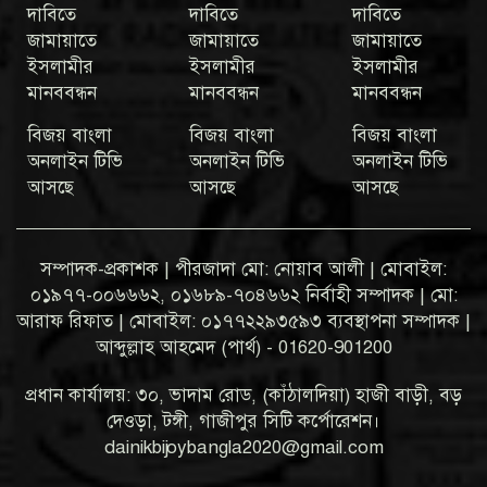
দাবিতে
দাবিতে
দাবিতে
জামায়াতে
জামায়াতে
জামায়াতে
ইসলামীর
ইসলামীর
ইসলামীর
মানববন্ধন
মানববন্ধন
মানববন্ধন
বিজয় বাংলা
বিজয় বাংলা
বিজয় বাংলা
অনলাইন টিভি
অনলাইন টিভি
অনলাইন টিভি
আসছে
আসছে
আসছে
সম্পাদক-প্রকাশক | পীরজাদা মো: নোয়াব আলী | মোবাইল:
০১৯৭৭-০০৬৬৬২, ০১৬৮৯-৭০৪৬৬২ নির্বাহী সম্পাদক | মো:
আরাফ রিফাত | মোবাইল: ০১৭৭২২৯৩৫৯৩ ব্যবস্থাপনা সম্পাদক |
আব্দুল্লাহ আহমেদ (পার্থ) - 01620-901200
প্রধান কার্যালয়: ৩০, ভাদাম রোড, (কাঁঠালদিয়া) হাজী বাড়ী, বড়
দেওড়া, টঙ্গী, গাজীপুর সিটি কর্পোরেশন।
dainikbijoybangla2020@gmail.com